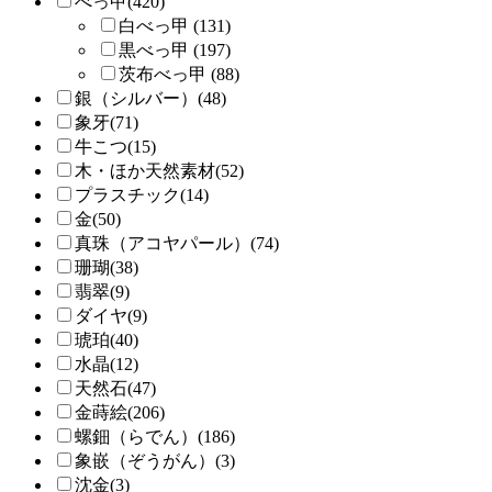
べっ甲(420)
白べっ甲 (131)
黒べっ甲 (197)
茨布べっ甲 (88)
銀（シルバー）(48)
象牙(71)
牛こつ(15)
木・ほか天然素材(52)
プラスチック(14)
金(50)
真珠（アコヤパール）(74)
珊瑚(38)
翡翠(9)
ダイヤ(9)
琥珀(40)
水晶(12)
天然石(47)
金蒔絵(206)
螺鈿（らでん）(186)
象嵌（ぞうがん）(3)
沈金(3)