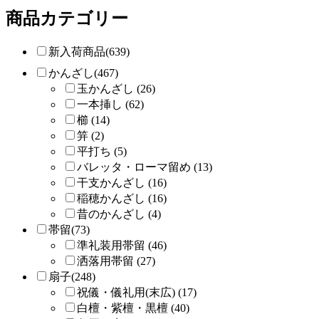
商品カテゴリー
新入荷商品(639)
かんざし(467)
玉かんざし (26)
一本挿し (62)
櫛 (14)
笄 (2)
平打ち (5)
バレッタ・ローマ留め (13)
干支かんざし (16)
稲穂かんざし (16)
昔のかんざし (4)
帯留(73)
準礼装用帯留 (46)
洒落用帯留 (27)
扇子(248)
祝儀・儀礼用(末広) (17)
白檀・紫檀・黒檀 (40)