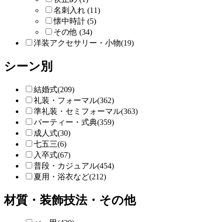
名刺入れ (11)
懐中時計 (5)
その他 (34)
洋装アクセサリー・小物(19)
シーン別
結婚式(209)
礼装・フォーマル(362)
準礼装・セミフォーマル(363)
パーティー・式典(359)
成人式(30)
七五三(6)
入卒式(67)
普段・カジュアル(454)
夏用・浴衣など(212)
材質・装飾技法・その他