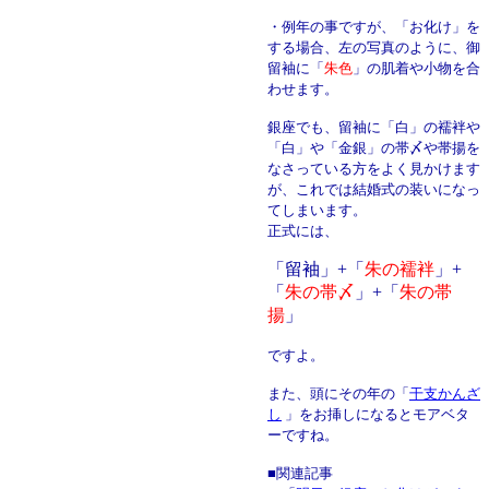
・例年の事ですが、「お化け」を
する場合、左の写真のように、御
留袖に「
朱色
」の肌着や小物を合
わせます。
銀座でも、留袖に「白」の襦袢や
「白」や「金銀」の帯〆や帯揚を
なさっている方をよく見かけます
が、これでは結婚式の装いになっ
てしまいます。
正式には、
「留袖」+「
朱の襦袢
」+
「
朱の帯〆
」+「
朱の帯
揚
」
ですよ。
また、頭にその年の「
干支かんざ
し
」をお挿しになるとモアベタ
ーですね。
■関連記事