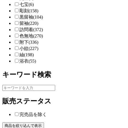
七宝(6)
彫刻(158)
黒留袖(104)
留袖(220)
訪問着(372)
色無地(270)
附下(336)
小紋(227)
紬(198)
浴衣(55)
キーワード検索
販売ステータス
完売品を除く