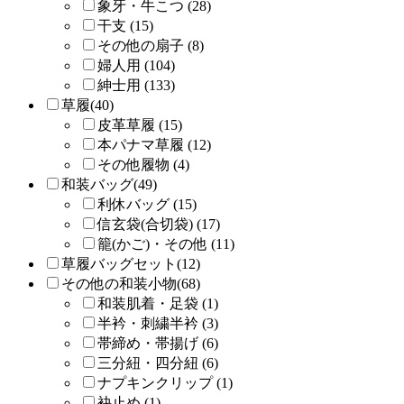
象牙・牛こつ (28)
干支 (15)
その他の扇子 (8)
婦人用 (104)
紳士用 (133)
草履(40)
皮革草履 (15)
本パナマ草履 (12)
その他履物 (4)
和装バッグ(49)
利休バッグ (15)
信玄袋(合切袋) (17)
籠(かご)・その他 (11)
草履バッグセット(12)
その他の和装小物(68)
和装肌着・足袋 (1)
半衿・刺繍半衿 (3)
帯締め・帯揚げ (6)
三分紐・四分紐 (6)
ナプキンクリップ (1)
袂止め (1)