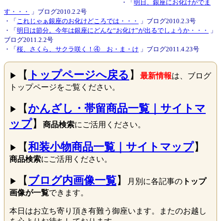
・「
明日、銀座にお化けがでま
す・・・
」ブログ2010.2.2号
・「
これじゃぁ銀座のお化けどころでは・・・
」ブログ2010.2.3号
・「
明日は節分。今年は銀座にどんな“お化け”が出るでしょうか・・・
」
ブログ2011.2.2号
・「
桜、さくら、サクラ咲く！④ お・ま・け
」ブログ2011.4.23号
【
トップページへ戻る
】
▶
最新情報
は、ブログ
トップページをご覧ください。
【
かんざし・帯留商品一覧｜サイトマ
▶
ップ
】
商品検索
にご活用ください。
【
和装小物商品一覧｜サイトマップ
】
▶
商品検索
にご活用ください。
【
ブログ内画像一覧
】
▶
月別に各記事の
トップ
画像が一覧
できます。
本日はお立ち寄り頂き有難う御座います。またのお越し