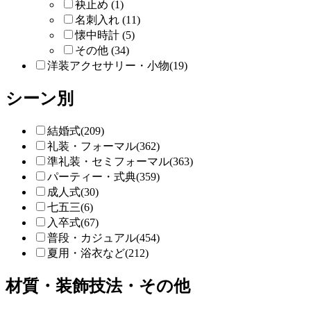
袂止め (1)
名刺入れ (11)
懐中時計 (5)
その他 (34)
洋装アクセサリー・小物(19)
シーン別
結婚式(209)
礼装・フォーマル(362)
準礼装・セミフォーマル(363)
パーティー・式典(359)
成人式(30)
七五三(6)
入卒式(67)
普段・カジュアル(454)
夏用・浴衣など(212)
材質・装飾技法・その他