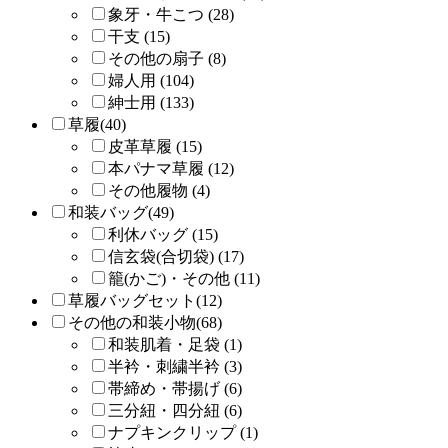
象牙・牛こつ (28)
干支 (15)
その他の扇子 (8)
婦人用 (104)
紳士用 (133)
草履(40)
皮革草履 (15)
本パナマ草履 (12)
その他履物 (4)
和装バッグ(49)
利休バッグ (15)
信玄袋(合切袋) (17)
籠(かご)・その他 (11)
草履バッグセット(12)
その他の和装小物(68)
和装肌着・足袋 (1)
半衿・刺繍半衿 (3)
帯締め・帯揚げ (6)
三分紐・四分紐 (6)
ナプキンクリップ (1)