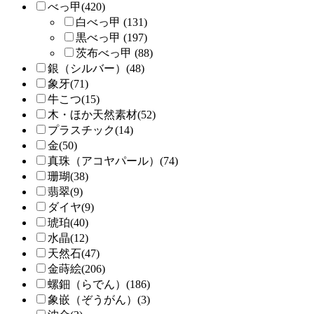
べっ甲(420)
白べっ甲 (131)
黒べっ甲 (197)
茨布べっ甲 (88)
銀（シルバー）(48)
象牙(71)
牛こつ(15)
木・ほか天然素材(52)
プラスチック(14)
金(50)
真珠（アコヤパール）(74)
珊瑚(38)
翡翠(9)
ダイヤ(9)
琥珀(40)
水晶(12)
天然石(47)
金蒔絵(206)
螺鈿（らでん）(186)
象嵌（ぞうがん）(3)