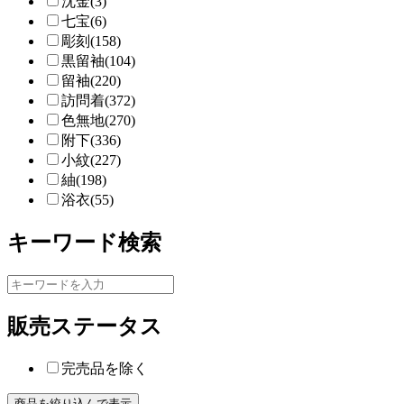
沈金(3)
七宝(6)
彫刻(158)
黒留袖(104)
留袖(220)
訪問着(372)
色無地(270)
附下(336)
小紋(227)
紬(198)
浴衣(55)
キーワード検索
販売ステータス
完売品を除く