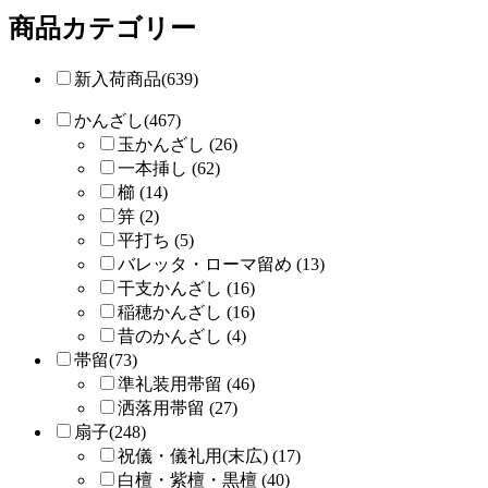
商品カテゴリー
新入荷商品(639)
かんざし(467)
玉かんざし (26)
一本挿し (62)
櫛 (14)
笄 (2)
平打ち (5)
バレッタ・ローマ留め (13)
干支かんざし (16)
稲穂かんざし (16)
昔のかんざし (4)
帯留(73)
準礼装用帯留 (46)
洒落用帯留 (27)
扇子(248)
祝儀・儀礼用(末広) (17)
白檀・紫檀・黒檀 (40)