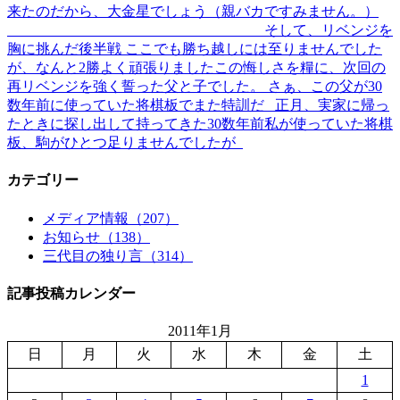
来たのだから、大金星でしょう（親バカですみません。）
そして、リベンジを
胸に挑んだ後半戦 ここでも勝ち越しには至りませんでした
が、なんと2勝よく頑張りましたこの悔しさを糧に、次回の
再リベンジを強く誓った父と子でした。 さぁ、この父が30
数年前に使っていた将棋板でまた特訓だ 正月、実家に帰っ
たときに探し出して持ってきた30数年前私が使っていた将棋
板、駒がひとつ足りませんでしたが
カテゴリー
メディア情報（207）
お知らせ（138）
三代目の独り言（314）
記事投稿カレンダー
2011年1月
日
月
火
水
木
金
土
1