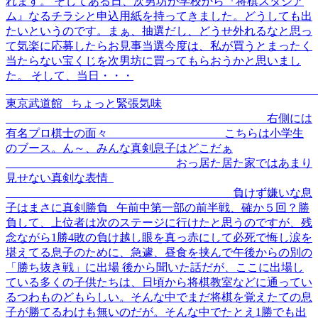
れます。 そしてある日、次男坊が学校から『将棋スタジア
ム』なるチラシと申込用紙を持ってきました。どうしても出
たいというのです。まぁ、抽選だし、どうせ外れるなと思っ
て気楽に応募したらお見事当選今度は、私が買うとまったく
当たらない宝くじを次男坊に買ってもらおうかと思いまし
た。 そして、当日・・・
東京武道館 ちょっと緊張気味
右側には
有名プロ棋士の面々 こちらは小学生
のブース。ん～、みんな真剣息子はどこだぁ
おっ居た居た家ではあまり
見せない真剣な表情
負けず嫌いな息
子はまさに真剣勝負 午前中第一部の前半戦、確か５回？勝
負して、上位者は次のステージに行けたと思うのですが、残
念ながら1勝4敗の負け越し眼を真っ赤にして必死で悔し涙を
堪えてる息子のために、急遽、昼食を挟んで午後からの別の
「勝ち抜き戦」に出場 後から聞いた話だが、ここに出場し
ている多くの子供たちは、日頃から将棋教室などに通ってい
るつわものどもらしい。そんな中でまだ将棋を覚えたての息
子が勝てるわけも無いのだが。そんな中でたとえ1勝でも出