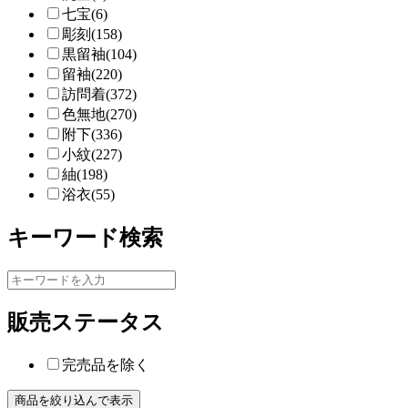
七宝(6)
彫刻(158)
黒留袖(104)
留袖(220)
訪問着(372)
色無地(270)
附下(336)
小紋(227)
紬(198)
浴衣(55)
キーワード検索
販売ステータス
完売品を除く