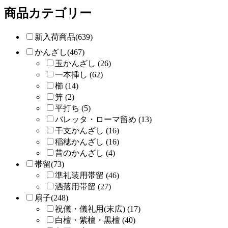
商品カテゴリー
新入荷商品(639)
かんざし(467)
玉かんざし (26)
一本挿し (62)
櫛 (14)
笄 (2)
平打ち (5)
バレッタ・ローマ留め (13)
干支かんざし (16)
稲穂かんざし (16)
昔のかんざし (4)
帯留(73)
準礼装用帯留 (46)
洒落用帯留 (27)
扇子(248)
祝儀・儀礼用(末広) (17)
白檀・紫檀・黒檀 (40)