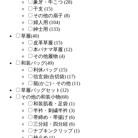
象牙・牛こつ (28)
干支 (15)
その他の扇子 (8)
婦人用 (104)
紳士用 (133)
草履(40)
皮革草履 (15)
本パナマ草履 (12)
その他履物 (4)
和装バッグ(49)
利休バッグ (15)
信玄袋(合切袋) (17)
籠(かご)・その他 (11)
草履バッグセット(12)
その他の和装小物(68)
和装肌着・足袋 (1)
半衿・刺繍半衿 (3)
帯締め・帯揚げ (6)
三分紐・四分紐 (6)
ナプキンクリップ (1)
袂止め (1)