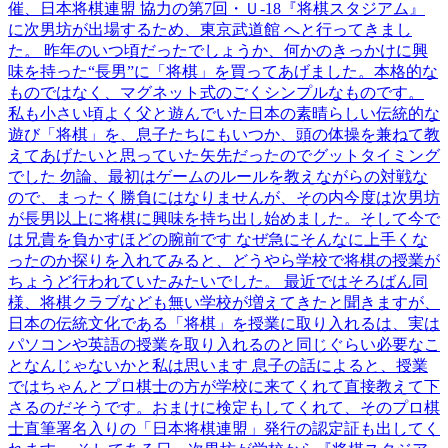
催、日本将棋連盟 協力の第7回・Ｕ-18『将棋スタジアム』
に次男坊が出場するため、東京武道館 へと行ってきまし
た。 昨年のいつ頃だったでしょうか、何かのきっかけに興
味を持った“長男”に「将棋」を買ってあげました。本格的な
ものではなく、マグネット式のごくシンプルなものです。
私も小さい頃よく父と遊んでいた日本の素晴らしい伝統的な
遊び「将棋」を、息子たちにもいつか、頭の体操を兼ねて教
えてあげたいと思っていた矢先だったのでグットタイミング
でした 勿論、最初はゲームのルールを教えながらの対戦な
ので、まったく勝負にはなりませんが、その内今度は次男坊
が長男以上に将棋に興味を持ち出し始めました。そして今で
は兄貴を負かすほどの腕前です なぜ急にそんなに上手くな
ったのか探りを入れてみると、どうやら学校で将棋の授業が
ちょうど行われていたみたいでした。 最近ではそろばん同
様、将棋クラブなども無い学校が増えてきたと聞きますが、
日本の伝統文化である「将棋」を授業に取り入れるは、実は
パソコンや英語の授業を取り入れるのと同じぐらい必要なこ
となんじゃないかと私は思います 息子の話によると、授業
ではちゃんとプロ棋士の方が学校に来てくれて直接教えて下
さるのだそうです。おまけに検定もしてくれて、そのプロ棋
士直筆署名入りの「日本将棋連盟」発行の認定証も出してく