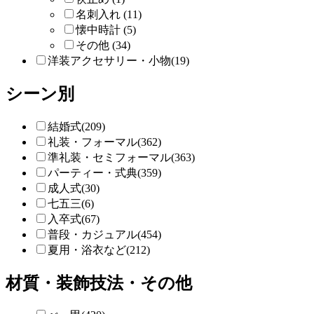
名刺入れ (11)
懐中時計 (5)
その他 (34)
洋装アクセサリー・小物(19)
シーン別
結婚式(209)
礼装・フォーマル(362)
準礼装・セミフォーマル(363)
パーティー・式典(359)
成人式(30)
七五三(6)
入卒式(67)
普段・カジュアル(454)
夏用・浴衣など(212)
材質・装飾技法・その他