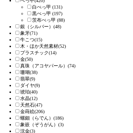
べっ甲(420)
白べっ甲 (131)
黒べっ甲 (197)
茨布べっ甲 (88)
銀（シルバー）(48)
象牙(71)
牛こつ(15)
木・ほか天然素材(52)
プラスチック(14)
金(50)
真珠（アコヤパール）(74)
珊瑚(38)
翡翠(9)
ダイヤ(9)
琥珀(40)
水晶(12)
天然石(47)
金蒔絵(206)
螺鈿（らでん）(186)
象嵌（ぞうがん）(3)
沈金(3)