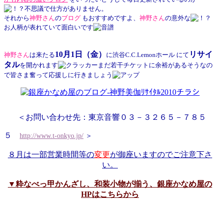
不思議で仕方がありません。
それから
神野
さん
の
ブログ
もおすすめですよ、
神野
さん
の意外な
お人柄が表れていて面白いです
10月1日（金）
リサイ
神野
さん
は来たる
に渋谷C.C.Lemonホール にて
タル
を開かれます
まだ若干チケットに余裕があるそうなの
で皆さま奮って応援しに行きましょう
＜お問い合わせ先：東京音響０３－３２６５－７８５
５
http://www.t-onkyo.jp/
＞
８月は一部営業時間等の
変更
が御座いますのでご注意下さ
い。
▼粋なべっ甲かんざし、和装小物が揃う、銀座かなめ屋の
HPはこちらから