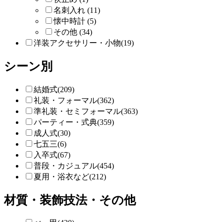
名刺入れ (11)
懐中時計 (5)
その他 (34)
洋装アクセサリー・小物(19)
シーン別
結婚式(209)
礼装・フォーマル(362)
準礼装・セミフォーマル(363)
パーティー・式典(359)
成人式(30)
七五三(6)
入卒式(67)
普段・カジュアル(454)
夏用・浴衣など(212)
材質・装飾技法・その他