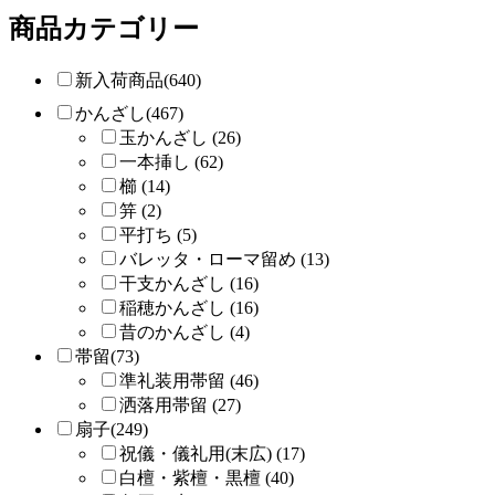
商品カテゴリー
新入荷商品(640)
かんざし(467)
玉かんざし (26)
一本挿し (62)
櫛 (14)
笄 (2)
平打ち (5)
バレッタ・ローマ留め (13)
干支かんざし (16)
稲穂かんざし (16)
昔のかんざし (4)
帯留(73)
準礼装用帯留 (46)
洒落用帯留 (27)
扇子(249)
祝儀・儀礼用(末広) (17)
白檀・紫檀・黒檀 (40)