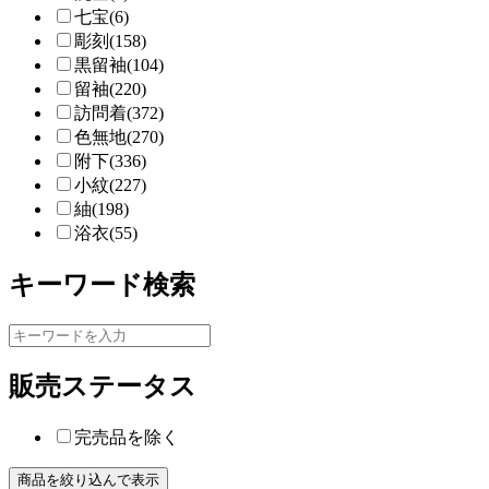
七宝(6)
彫刻(158)
黒留袖(104)
留袖(220)
訪問着(372)
色無地(270)
附下(336)
小紋(227)
紬(198)
浴衣(55)
キーワード検索
販売ステータス
完売品を除く