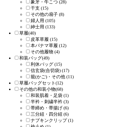
象牙・牛こつ (28)
干支 (15)
その他の扇子 (8)
婦人用 (105)
紳士用 (133)
草履(40)
皮革草履 (15)
本パナマ草履 (12)
その他履物 (4)
和装バッグ(49)
利休バッグ (15)
信玄袋(合切袋) (17)
籠(かご)・その他 (11)
草履バッグセット(12)
その他の和装小物(68)
和装肌着・足袋 (1)
半衿・刺繍半衿 (3)
帯締め・帯揚げ (6)
三分紐・四分紐 (6)
ナプキンクリップ (1)
袂止め (1)