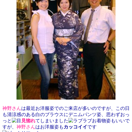
神野さん
は最近お洋服姿でのご来店が多いのですが、この日
も清涼感のある白のブラウスにデニムパンツ姿、思わずおっ
っと
見惚
れ
てしまいました
お着物姿もいいで
すが、
神野
さん
は
お洋服姿も
カッコイイ
です