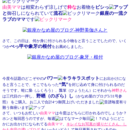
由美ママ
は相変わらず涼しげで
粋
な
お着物を
ビシっ
と
御召しになられていて
流石
銀座の一流ク
ラブのママ
です
さて、この日は、何か身に付けられる小物をと言うことでしたので、いく
べっ甲や象牙の根付
つか
をお薦めしました。
パワー
スポット
今度今話題のどこぞやの
にお出かけにな
“気”
ると言うことで、そこでもらった
を封じ込めて身に付けられるのだ
そうです。蛙に梟（ふくろう）、瓢箪（ひょうたん）にそれから
神野
さん
野晒（のざら）し
は三代目の一押し、
（かなめ屋のブログ5/31号参
照） をご購入、お二人で合計4つ御買上げいただきました
毎度有り
難う御座います
さて、いつもお忙しい
由美ママ
は今度はどちらに行かれるのでしょうか？
ホンと毎回思うのですが、毎週
毎日
のようにどこ
かにお出かけになられてる
由美ママ
、
キレイなお写真が盛りだくさん、し
かも内容の濃いブログ
を
いったいどうして毎日更新されているのか