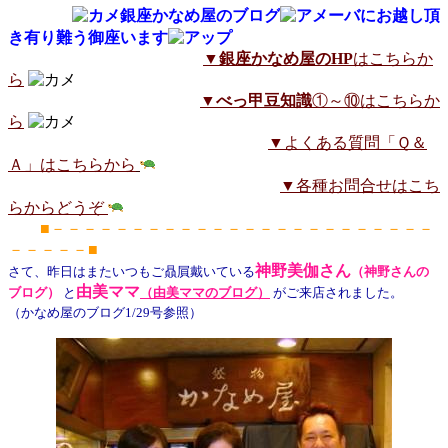
銀座かなめ屋のブログ
にお越し頂
き有り難う御座います
▼
銀座かなめ屋のHP
はこちらか
ら
▼
べっ甲豆知識
①～⑩はこちらか
ら
▼よくある質問「Ｑ＆
Ａ」はこちらから
▼各種お問合せはこち
らからどうぞ
■－－－－－－－－－－－－－－－－－－－－－－－－
－－－－－■
神野美伽
さ
ん
さて、昨日はまたいつもご贔屓戴いている
（神野さんの
由美ママ
ブログ）
と
（由美ママのブログ）
がご来店されました。
（かなめ屋のブログ1/29号参照）