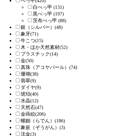
べっ甲(420)
白べっ甲 (131)
黒べっ甲 (197)
茨布べっ甲 (88)
銀（シルバー）(48)
象牙(71)
牛こつ(15)
木・ほか天然素材(52)
プラスチック(14)
金(50)
真珠（アコヤパール）(74)
珊瑚(38)
翡翠(9)
ダイヤ(9)
琥珀(40)
水晶(12)
天然石(47)
金蒔絵(206)
螺鈿（らでん）(186)
象嵌（ぞうがん）(3)
沈金(3)