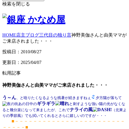
検索を閉じる
HOME
店主ブログ
三代目の独り言
神野美伽さんと由美ママが
ご来店されました・・・
投稿日：2010/08/27
更新日：2025/04/07
転用記事
神野美伽さんと由美ママがご来店されました・・・
う～ん
、と唸りたくなるような残暑が続きますねぇ
夕方陽が落ちて
ギラギラ
あの日中の
と刺すような強い陽の光がなくな
ナライの風
ると幾分楽になって来ましたが、これで
（北東よ
りの季節風）でも拭いてくれるとさらに嬉しいのですが・・・
■－－－－－－－－－－－－－－－－－－－－－－－－
－－－－－■