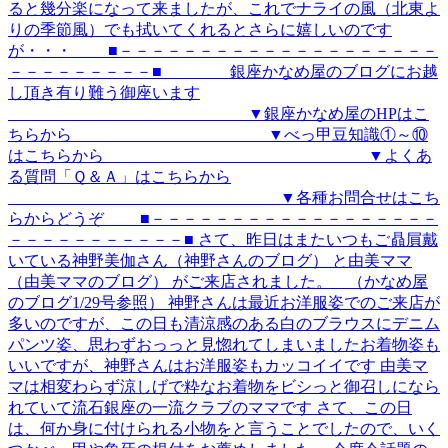
ると幾分楽になって来ましたが、これでナライの風（北東よ
りの季節風）でも拭いてくれるとさらに嬉しいのです
が・・・ ■－－－－－－－－－－－－－－－－－－－－
－－－－－－－－－■ 銀座かなめ屋のブログにお越
し頂き有り難う御座います
▼銀座かなめ屋のHPはこ
ちらから ▼べっ甲豆知識①～⑩
はこちらから ▼よくあ
る質問「Ｑ＆Ａ」はこちらから
▼各種お問合せはこち
らからどうぞ ■－－－－－－－－－－－－－－－－－－
－－－－－－－－－－－■ さて、昨日はまたいつもご贔屓戴
いている神野美伽さん（神野さんのブログ） と由美ママ
（由美ママのブログ） がご来店されました。 （かなめ屋
のブログ1/29号参照） 神野さんは最近お洋服姿でのご来店が
多いのですが、この日も清涼感のある白のブラウスにデニム
パンツ姿、思わずおっっと見惚れてしまいましたお着物姿も
いいですが、神野さんはお洋服姿もカッコイイです 由美マ
マは相変わらず涼しげで粋なお着物をビシっと御召しになら
れていて流石銀座の一流クラブのママです さて、この日
は、何か身に付けられる小物をと言うことでしたので、いく