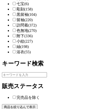
七宝(6)
彫刻(158)
黒留袖(104)
留袖(220)
訪問着(372)
色無地(270)
附下(336)
小紋(227)
紬(198)
浴衣(55)
キーワード検索
販売ステータス
完売品を除く