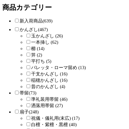
商品カテゴリー
新入荷商品(639)
かんざし(467)
玉かんざし (26)
一本挿し (62)
櫛 (14)
笄 (2)
平打ち (5)
バレッタ・ローマ留め (13)
干支かんざし (16)
稲穂かんざし (16)
昔のかんざし (4)
帯留(73)
準礼装用帯留 (46)
洒落用帯留 (27)
扇子(248)
祝儀・儀礼用(末広) (17)
白檀・紫檀・黒檀 (40)