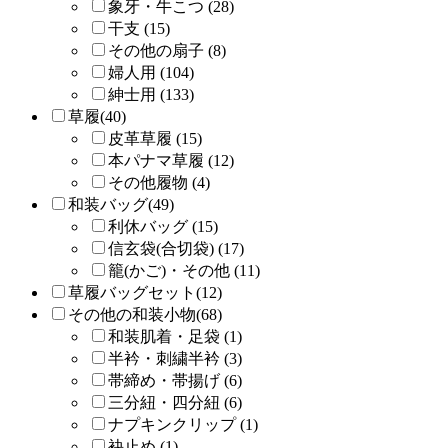
象牙・牛こつ (28)
干支 (15)
その他の扇子 (8)
婦人用 (104)
紳士用 (133)
草履(40)
皮革草履 (15)
本パナマ草履 (12)
その他履物 (4)
和装バッグ(49)
利休バッグ (15)
信玄袋(合切袋) (17)
籠(かご)・その他 (11)
草履バッグセット(12)
その他の和装小物(68)
和装肌着・足袋 (1)
半衿・刺繍半衿 (3)
帯締め・帯揚げ (6)
三分紐・四分紐 (6)
ナプキンクリップ (1)
袂止め (1)