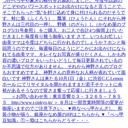
つかべっ甲や象牙の根付をお薦めしました。 今度今話題の
どこぞやのパワースポットにお出かけになると言うことで、
そこでもらった“気”を封じ込めて身に付けられるのだそうで
す。蛙に梟（ふくろう）、瓢箪（ひょうたん）にそれから神
野さんは三代目の一押し、野晒（のざら）し（かなめ屋のブ
ログ5/31号参照） をご購入、お二人で合計4つ御買上げいた
だきました毎度有り難う御座います さて、いつもお忙しい
由美ママは今度はどちらに行かれるのでしょうか？ホンと毎
回思うのですが、毎週毎日のようにどこかにお出かけになら
れてる由美ママ、キレイなお写真が盛りだくさん、しかも内
容の濃いブログ をいったいどうして毎日更新されているの
か不思議で仕方がありません。 それから神野さんのブログ
もおすすめですよ、神野さんの意外なお人柄が表れていて面
白いです 神野さんは来たる10月1日（金）に渋谷C.C.Lemon
ホール にてリサイタルを開かれますまだ若干チケットに余
裕があるそうなので皆さま奮って応援しに行きましょう
＜お問い合わせ先：東京音響０３－３２６５－７８５
５ http://www.t-onkyo.jp/ ＞ ８月は一部営業時間等の変更が
御座いますのでご注意下さい。 ▼粋なべっ甲かんざし、和
装小物が揃う、銀座かなめ屋のHPはこちらから ▼『べっ甲
豆知識』①～⑩はこちらからどうぞ・・・