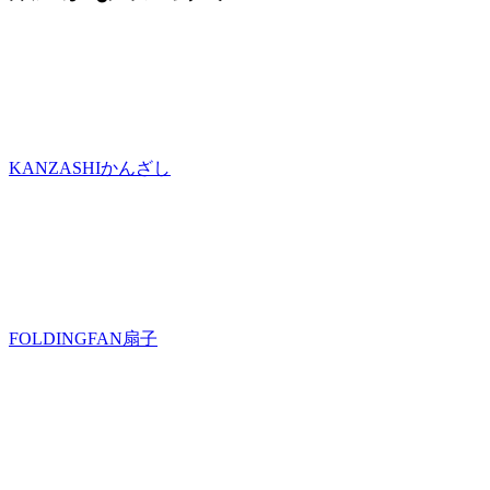
KANZASHI
かんざし
FOLDINGFAN
扇子