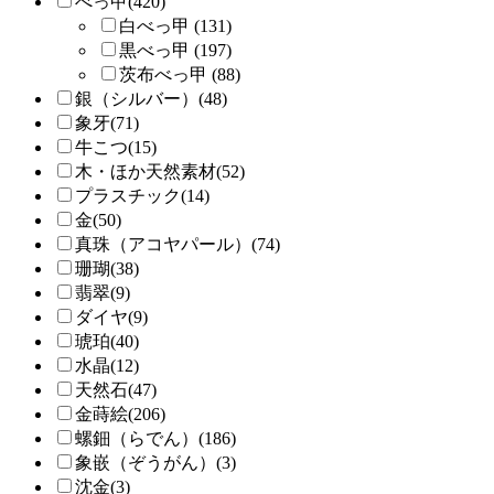
べっ甲(420)
白べっ甲 (131)
黒べっ甲 (197)
茨布べっ甲 (88)
銀（シルバー）(48)
象牙(71)
牛こつ(15)
木・ほか天然素材(52)
プラスチック(14)
金(50)
真珠（アコヤパール）(74)
珊瑚(38)
翡翠(9)
ダイヤ(9)
琥珀(40)
水晶(12)
天然石(47)
金蒔絵(206)
螺鈿（らでん）(186)
象嵌（ぞうがん）(3)
沈金(3)