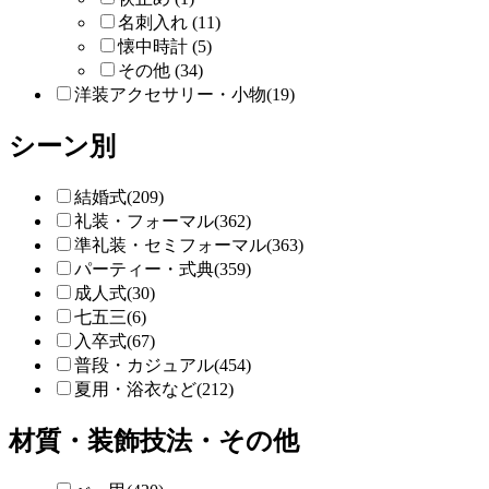
名刺入れ (11)
懐中時計 (5)
その他 (34)
洋装アクセサリー・小物(19)
シーン別
結婚式(209)
礼装・フォーマル(362)
準礼装・セミフォーマル(363)
パーティー・式典(359)
成人式(30)
七五三(6)
入卒式(67)
普段・カジュアル(454)
夏用・浴衣など(212)
材質・装飾技法・その他