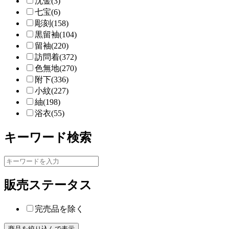
沈金(3)
七宝(6)
彫刻(158)
黒留袖(104)
留袖(220)
訪問着(372)
色無地(270)
附下(336)
小紋(227)
紬(198)
浴衣(55)
キーワード検索
販売ステータス
完売品を除く