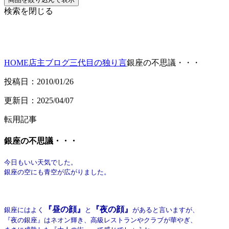
検索を閉じる
HOME
店主ブログ
三代目の独り言
銀座の不思議・・・
投稿日：2010/01/26
更新日：2025/04/07
転用記事
銀座の不思議・・・
今日もいい天気でした。
銀座の空にも青空が広がりました。
『昼の顔』
『夜の顔』
銀座にはよく
と
があると言いますが、
『夜の銀座』はネオン輝き、高級レストランやクラブが華やぎ、