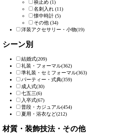
袂止め (1)
名刺入れ (11)
懐中時計 (5)
その他 (34)
洋装アクセサリー・小物(19)
シーン別
結婚式(209)
礼装・フォーマル(362)
準礼装・セミフォーマル(363)
パーティー・式典(359)
成人式(30)
七五三(6)
入卒式(67)
普段・カジュアル(454)
夏用・浴衣など(212)
材質・装飾技法・その他