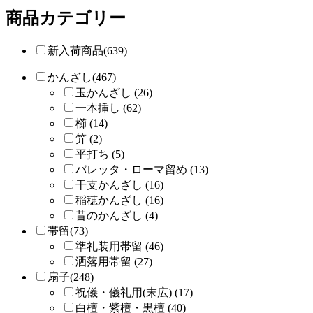
商品カテゴリー
新入荷商品(639)
かんざし(467)
玉かんざし (26)
一本挿し (62)
櫛 (14)
笄 (2)
平打ち (5)
バレッタ・ローマ留め (13)
干支かんざし (16)
稲穂かんざし (16)
昔のかんざし (4)
帯留(73)
準礼装用帯留 (46)
洒落用帯留 (27)
扇子(248)
祝儀・儀礼用(末広) (17)
白檀・紫檀・黒檀 (40)