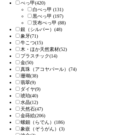
べっ甲(420)
白べっ甲 (131)
黒べっ甲 (197)
茨布べっ甲 (88)
銀（シルバー）(48)
象牙(71)
牛こつ(15)
木・ほか天然素材(52)
プラスチック(14)
金(50)
真珠（アコヤパール）(74)
珊瑚(38)
翡翠(9)
ダイヤ(9)
琥珀(40)
水晶(12)
天然石(47)
金蒔絵(206)
螺鈿（らでん）(186)
象嵌（ぞうがん）(3)