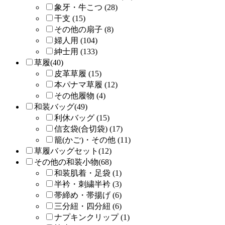
象牙・牛こつ (28)
干支 (15)
その他の扇子 (8)
婦人用 (104)
紳士用 (133)
草履(40)
皮革草履 (15)
本パナマ草履 (12)
その他履物 (4)
和装バッグ(49)
利休バッグ (15)
信玄袋(合切袋) (17)
籠(かご)・その他 (11)
草履バッグセット(12)
その他の和装小物(68)
和装肌着・足袋 (1)
半衿・刺繍半衿 (3)
帯締め・帯揚げ (6)
三分紐・四分紐 (6)
ナプキンクリップ (1)