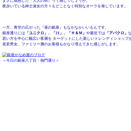
まさに成熟した『大人の街』って感じでしょうか。
夜歩いている紳士淑女の方々もどことなく特別なオーラを発しています。
一方、青空の広がった『昼の銀座』もなかなかいいもんです。
銀座通りには
「ユニクロ」、「21」、「Ｈ＆Ｍ」
や最近では
「アバクロ」
若い方を中心に幅広い客層を
ターゲットにした新しいトレンディショップ
老若男女、ファミリー層のお客様もかなり増えてきた感じがします。
＜今日の銀座八丁目・御門通り＞