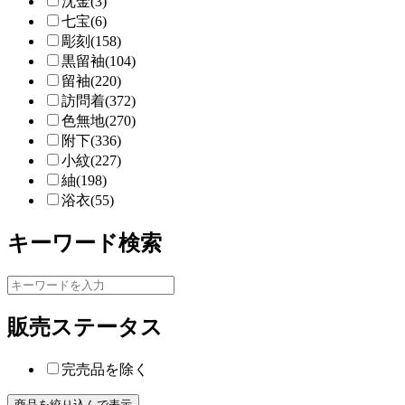
沈金(3)
七宝(6)
彫刻(158)
黒留袖(104)
留袖(220)
訪問着(372)
色無地(270)
附下(336)
小紋(227)
紬(198)
浴衣(55)
キーワード検索
販売ステータス
完売品を除く