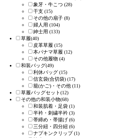
象牙・牛こつ (28)
干支 (15)
その他の扇子 (8)
婦人用 (104)
紳士用 (133)
草履(40)
皮革草履 (15)
本パナマ草履 (12)
その他履物 (4)
和装バッグ(49)
利休バッグ (15)
信玄袋(合切袋) (17)
籠(かご)・その他 (11)
草履バッグセット(12)
その他の和装小物(68)
和装肌着・足袋 (1)
半衿・刺繍半衿 (3)
帯締め・帯揚げ (6)
三分紐・四分紐 (6)
ナプキンクリップ (1)