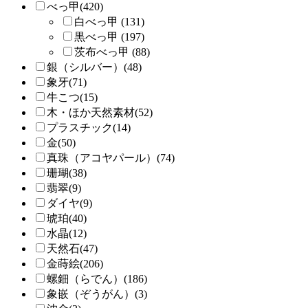
べっ甲(420)
白べっ甲 (131)
黒べっ甲 (197)
茨布べっ甲 (88)
銀（シルバー）(48)
象牙(71)
牛こつ(15)
木・ほか天然素材(52)
プラスチック(14)
金(50)
真珠（アコヤパール）(74)
珊瑚(38)
翡翠(9)
ダイヤ(9)
琥珀(40)
水晶(12)
天然石(47)
金蒔絵(206)
螺鈿（らでん）(186)
象嵌（ぞうがん）(3)