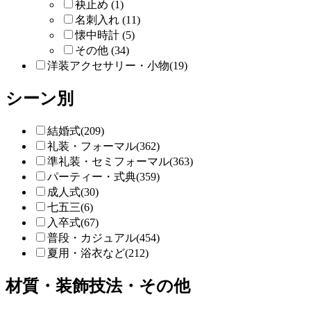
袂止め (1)
名刺入れ (11)
懐中時計 (5)
その他 (34)
洋装アクセサリー・小物(19)
シーン別
結婚式(209)
礼装・フォーマル(362)
準礼装・セミフォーマル(363)
パーティー・式典(359)
成人式(30)
七五三(6)
入卒式(67)
普段・カジュアル(454)
夏用・浴衣など(212)
材質・装飾技法・その他