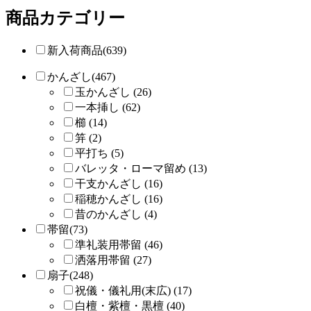
商品カテゴリー
新入荷商品(639)
かんざし(467)
玉かんざし (26)
一本挿し (62)
櫛 (14)
笄 (2)
平打ち (5)
バレッタ・ローマ留め (13)
干支かんざし (16)
稲穂かんざし (16)
昔のかんざし (4)
帯留(73)
準礼装用帯留 (46)
洒落用帯留 (27)
扇子(248)
祝儀・儀礼用(末広) (17)
白檀・紫檀・黒檀 (40)