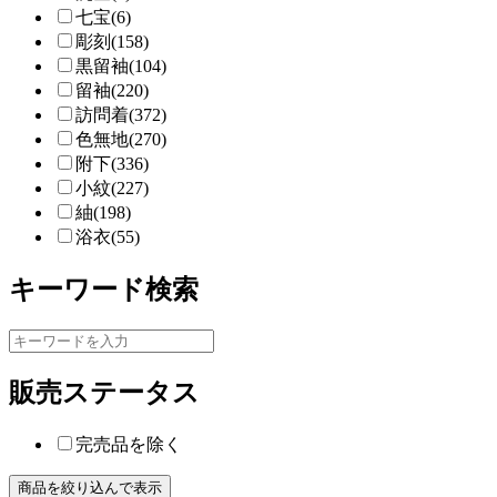
七宝(6)
彫刻(158)
黒留袖(104)
留袖(220)
訪問着(372)
色無地(270)
附下(336)
小紋(227)
紬(198)
浴衣(55)
キーワード検索
販売ステータス
完売品を除く