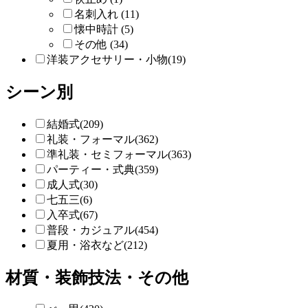
名刺入れ (11)
懐中時計 (5)
その他 (34)
洋装アクセサリー・小物(19)
シーン別
結婚式(209)
礼装・フォーマル(362)
準礼装・セミフォーマル(363)
パーティー・式典(359)
成人式(30)
七五三(6)
入卒式(67)
普段・カジュアル(454)
夏用・浴衣など(212)
材質・装飾技法・その他