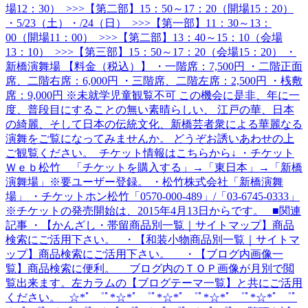
場12：30） >>>【第二部】15：50～17：20（開場15：20）
・5/23（土）・/24（日） >>>【第一部】11：30～13：
00（開場11：00） >>>【第二部】13：40～15：10（会場
13：10） >>>【第三部】15：50～17：20（会場15：20） ・
新橋演舞場 【料金（税込）】 ・一階席：7,500円 ・二階正面
席、二階右席：6,000円 ・三階席、二階左席：2,500円 ・桟敷
席：9,000円 ※未就学児童観覧不可 この機会に是非、年に一
度、普段目にすることの無い素晴らしい、 江戸の華、日本
の綺麗、そして日本の伝統文化、新橋芸者衆による華麗なる
演舞をご覧になってみませんか。 どうぞお誘いあわせの上
ご観覧ください。 チケット情報はこちらから↓ ・チケット
Ｗｅｂ松竹 「チケットを購入する」→「東日本」→「新橋
演舞場」※要ユーザー登録。 ・松竹株式会社「新橋演舞
場」 ・チケットホン松竹「0570-000-489」/「03-6745-0333」
※チケットの発売開始は、2015年4月13日からです。 ■関連
記事 ・【かんざし・帯留商品別一覧｜サイトマップ】商品
検索にご活用下さい。 ・【和装小物商品別一覧｜サイトマ
ップ】商品検索にご活用下さい。 ・【ブログ内画像一
覧】商品検索に便利。 ブログ内のＴＯＰ画像が月別で閲
覧出来ます。左カラムの【ブログテーマ一覧】と共にご活用
ください。 ☆*ﾟ ゜ﾟ*☆*ﾟ ゜ﾟ*☆*ﾟ ゜ﾟ*☆*ﾟ ゜ﾟ*☆*ﾟ ゜ﾟ