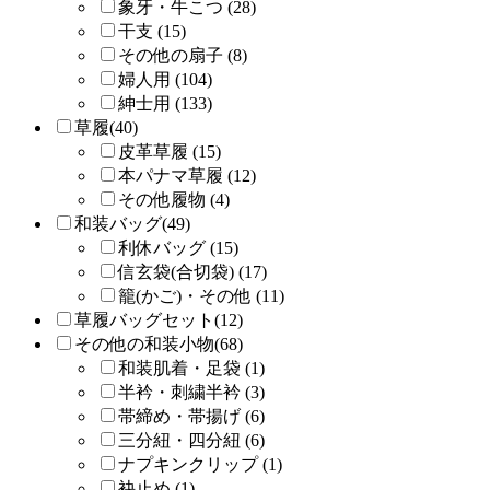
象牙・牛こつ (28)
干支 (15)
その他の扇子 (8)
婦人用 (104)
紳士用 (133)
草履(40)
皮革草履 (15)
本パナマ草履 (12)
その他履物 (4)
和装バッグ(49)
利休バッグ (15)
信玄袋(合切袋) (17)
籠(かご)・その他 (11)
草履バッグセット(12)
その他の和装小物(68)
和装肌着・足袋 (1)
半衿・刺繍半衿 (3)
帯締め・帯揚げ (6)
三分紐・四分紐 (6)
ナプキンクリップ (1)
袂止め (1)