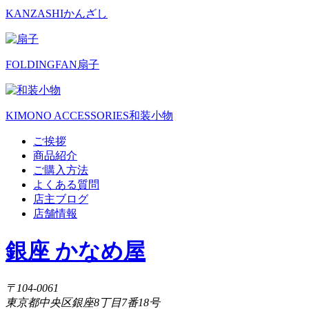
KANZASHI
かんざし
FOLDINGFAN
扇子
KIMONO ACCESSORIES
和装小物
ご挨拶
商品紹介
ご購入方法
よくある質問
店主ブログ
店舗情報
銀座 かなめ屋
〒104-0061
東京都中央区銀座8丁目7番18号