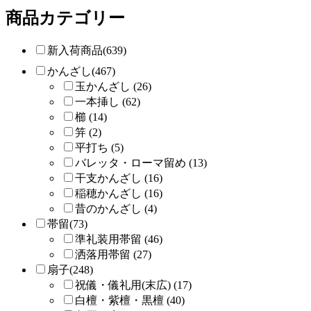
商品カテゴリー
新入荷商品(639)
かんざし(467)
玉かんざし (26)
一本挿し (62)
櫛 (14)
笄 (2)
平打ち (5)
バレッタ・ローマ留め (13)
干支かんざし (16)
稲穂かんざし (16)
昔のかんざし (4)
帯留(73)
準礼装用帯留 (46)
洒落用帯留 (27)
扇子(248)
祝儀・儀礼用(末広) (17)
白檀・紫檀・黒檀 (40)