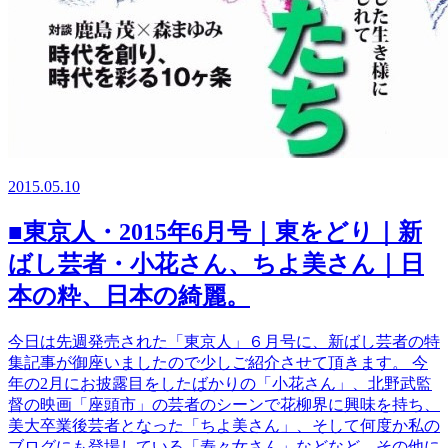
2015.05.10
■東京人・2015年6月号｜東をどり｜新
ばし芸者・小花さん、ちよ美さん｜日
本の粋、日本の綺麗。
今日は先週発売された「東京人」６月号に、新ばし芸者の特
集記事が御座いましたので少しご紹介させて頂きます。 今
年の2月にお披露目をしたばかりの「小花さん」、北野武監
督の映画「座頭市」の芸者のシーンで花柳界に興味を持ち、
美大卒業後芸者となった「ちよ美さん」、そして何度か私の
ブログにも登場している「寿々女さん」などなど、その他に