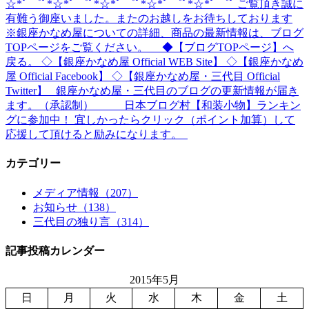
☆*ﾟ ゜ﾟ*☆*ﾟ ゜ﾟ*☆*ﾟ ゜ﾟ*☆*ﾟ ゜ﾟ*☆*ﾟ ゜ﾟ ご覧頂き誠に
有難う御座いました。またのお越しをお待ちしております
※銀座かなめ屋についての詳細、商品の最新情報は、ブログ
TOPページをご覧ください。 ◆【ブログTOPページ】へ
戻る。 ◇【銀座かなめ屋 Official WEB Site】 ◇【銀座かなめ
屋 Official Facebook】 ◇【銀座かなめ屋・三代目 Official
Twitter】 銀座かなめ屋・三代目のブログの更新情報が届き
ます。（承認制） 日本ブログ村【和装小物】ランキン
グに参加中！ 宜しかったらクリック（ポイント加算）して
応援して頂けると励みになります。
カテゴリー
メディア情報（207）
お知らせ（138）
三代目の独り言（314）
記事投稿カレンダー
2015年5月
日
月
火
水
木
金
土