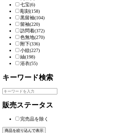
七宝(6)
彫刻(158)
黒留袖(104)
留袖(220)
訪問着(372)
色無地(270)
附下(336)
小紋(227)
紬(198)
浴衣(55)
キーワード検索
販売ステータス
完売品を除く