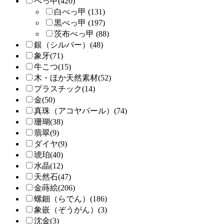
べっ甲(420)
白べっ甲 (131)
黒べっ甲 (197)
茨布べっ甲 (88)
銀（シルバー）(48)
象牙(71)
牛こつ(15)
木・ほか天然素材(52)
プラスチック(14)
金(50)
真珠（アコヤパール）(74)
珊瑚(38)
翡翠(9)
ダイヤ(9)
琥珀(40)
水晶(12)
天然石(47)
金蒔絵(206)
螺鈿（らでん）(186)
象嵌（ぞうがん）(3)
沈金(3)