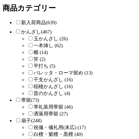
商品カテゴリー
新入荷商品(639)
かんざし(467)
玉かんざし (26)
一本挿し (62)
櫛 (14)
笄 (2)
平打ち (5)
バレッタ・ローマ留め (13)
干支かんざし (16)
稲穂かんざし (16)
昔のかんざし (4)
帯留(73)
準礼装用帯留 (46)
洒落用帯留 (27)
扇子(248)
祝儀・儀礼用(末広) (17)
白檀・紫檀・黒檀 (40)