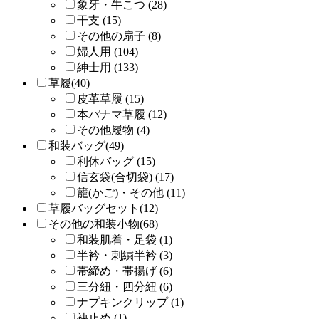
象牙・牛こつ (28)
干支 (15)
その他の扇子 (8)
婦人用 (104)
紳士用 (133)
草履(40)
皮革草履 (15)
本パナマ草履 (12)
その他履物 (4)
和装バッグ(49)
利休バッグ (15)
信玄袋(合切袋) (17)
籠(かご)・その他 (11)
草履バッグセット(12)
その他の和装小物(68)
和装肌着・足袋 (1)
半衿・刺繍半衿 (3)
帯締め・帯揚げ (6)
三分紐・四分紐 (6)
ナプキンクリップ (1)
袂止め (1)