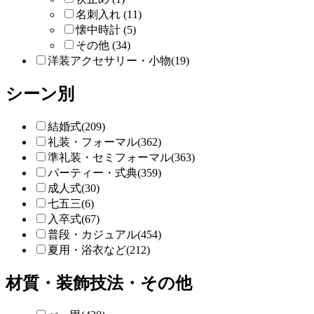
名刺入れ (11)
懐中時計 (5)
その他 (34)
洋装アクセサリー・小物(19)
シーン別
結婚式(209)
礼装・フォーマル(362)
準礼装・セミフォーマル(363)
パーティー・式典(359)
成人式(30)
七五三(6)
入卒式(67)
普段・カジュアル(454)
夏用・浴衣など(212)
材質・装飾技法・その他