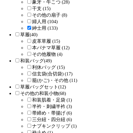
象牙・牛こつ (28)
干支 (15)
その他の扇子 (8)
婦人用 (104)
紳士用 (133)
草履(40)
皮革草履 (15)
本パナマ草履 (12)
その他履物 (4)
和装バッグ(49)
利休バッグ (15)
信玄袋(合切袋) (17)
籠(かご)・その他 (11)
草履バッグセット(12)
その他の和装小物(68)
和装肌着・足袋 (1)
半衿・刺繍半衿 (3)
帯締め・帯揚げ (6)
三分紐・四分紐 (6)
ナプキンクリップ (1)
袂止め (1)