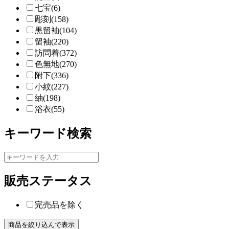
七宝(6)
彫刻(158)
黒留袖(104)
留袖(220)
訪問着(372)
色無地(270)
附下(336)
小紋(227)
紬(198)
浴衣(55)
キーワード検索
販売ステータス
完売品を除く