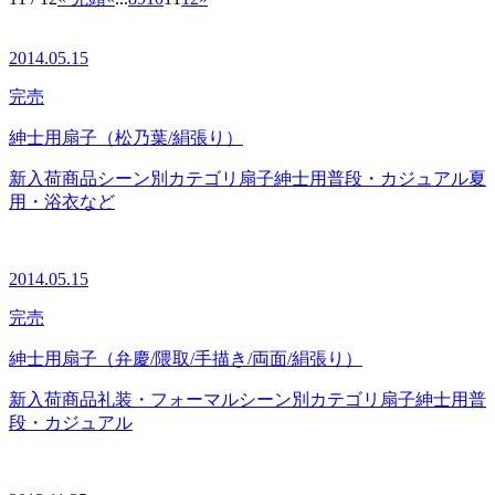
2014.05.15
完売
紳士用扇子（松乃葉/絹張り）
新入荷商品
シーン別カテゴリ
扇子
紳士用
普段・カジュアル
夏
用・浴衣など
2014.05.15
完売
紳士用扇子（弁慶/隈取/手描き/両面/絹張り）
新入荷商品
礼装・フォーマル
シーン別カテゴリ
扇子
紳士用
普
段・カジュアル