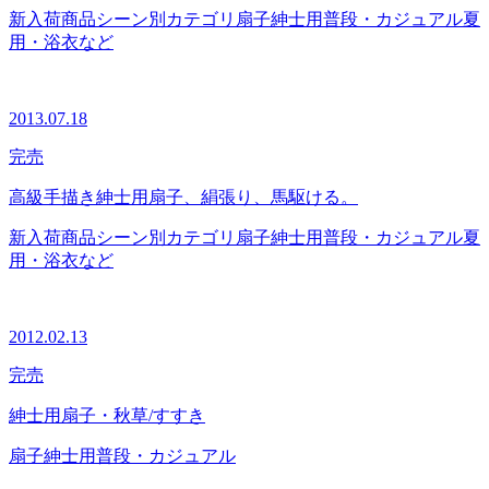
新入荷商品
シーン別カテゴリ
扇子
紳士用
普段・カジュアル
夏
用・浴衣など
2013.07.18
完売
高級手描き紳士用扇子、絹張り、馬駆ける。
新入荷商品
シーン別カテゴリ
扇子
紳士用
普段・カジュアル
夏
用・浴衣など
2012.02.13
完売
紳士用扇子・秋草/すすき
扇子
紳士用
普段・カジュアル