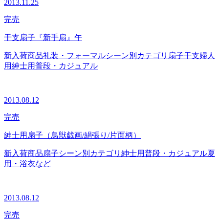
2013.11.25
完売
干支扇子『新手扇』午
新入荷商品
礼装・フォーマル
シーン別カテゴリ
扇子
干支
婦人
用
紳士用
普段・カジュアル
2013.08.12
完売
紳士用扇子（鳥獣戯画/絹張り/片面柄）
新入荷商品
扇子
シーン別カテゴリ
紳士用
普段・カジュアル
夏
用・浴衣など
2013.08.12
完売