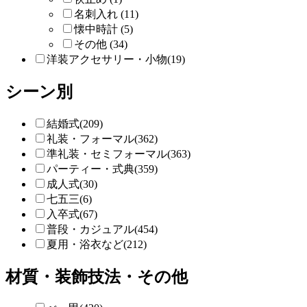
名刺入れ (11)
懐中時計 (5)
その他 (34)
洋装アクセサリー・小物(19)
シーン別
結婚式(209)
礼装・フォーマル(362)
準礼装・セミフォーマル(363)
パーティー・式典(359)
成人式(30)
七五三(6)
入卒式(67)
普段・カジュアル(454)
夏用・浴衣など(212)
材質・装飾技法・その他