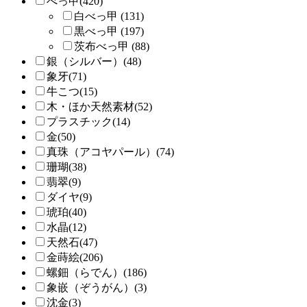
べっ甲(420)
白べっ甲 (131)
黒べっ甲 (197)
茨布べっ甲 (88)
銀（シルバー）(48)
象牙(71)
牛こつ(15)
木・ほか天然素材(52)
プラスチック(14)
金(50)
真珠（アコヤパール）(74)
珊瑚(38)
翡翠(9)
ダイヤ(9)
琥珀(40)
水晶(12)
天然石(47)
金蒔絵(206)
螺鈿（らでん）(186)
象嵌（ぞうがん）(3)
沈金(3)