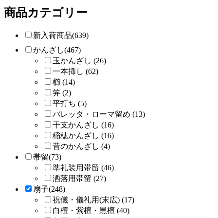
商品カテゴリー
新入荷商品(639)
かんざし(467)
玉かんざし (26)
一本挿し (62)
櫛 (14)
笄 (2)
平打ち (5)
バレッタ・ローマ留め (13)
干支かんざし (16)
稲穂かんざし (16)
昔のかんざし (4)
帯留(73)
準礼装用帯留 (46)
洒落用帯留 (27)
扇子(248)
祝儀・儀礼用(末広) (17)
白檀・紫檀・黒檀 (40)