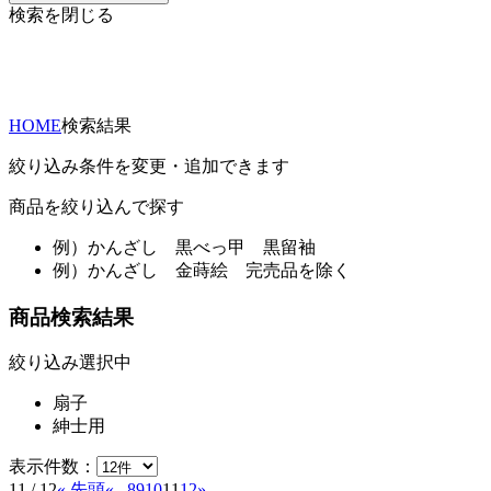
検索を閉じる
HOME
検索結果
絞り込み条件を変更・追加できます
商品を絞り込んで探す
例）
かんざし 黒べっ甲 黒留袖
例）
かんざし 金蒔絵 完売品を除く
商品検索結果
絞り込み選択中
扇子
紳士用
表示件数：
11 / 12
« 先頭
«
...
8
9
10
11
12
»