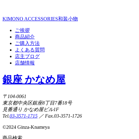
KIMONO ACCESSORIES
和装小物
ご挨拶
商品紹介
ご購入方法
よくある質問
店主ブログ
店舗情報
銀座 かなめ屋
〒104-0061
東京都中央区銀座8丁目7番18号
見番通り かなめ屋ビル1F
Tel.
03-3571-1715
／ Fax.03-3571-1726
©
2024 Ginza-Knameya
商品検索