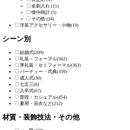
名刺入れ (11)
懐中時計 (5)
その他 (34)
洋装アクセサリー・小物(19)
シーン別
結婚式(209)
礼装・フォーマル(362)
準礼装・セミフォーマル(363)
パーティー・式典(359)
成人式(30)
七五三(6)
入卒式(67)
普段・カジュアル(454)
夏用・浴衣など(212)
材質・装飾技法・その他