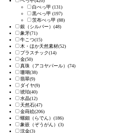
べっ甲(420)
白べっ甲 (131)
黒べっ甲 (197)
茨布べっ甲 (88)
銀（シルバー）(48)
象牙(71)
牛こつ(15)
木・ほか天然素材(52)
プラスチック(14)
金(50)
真珠（アコヤパール）(74)
珊瑚(38)
翡翠(9)
ダイヤ(9)
琥珀(40)
水晶(12)
天然石(47)
金蒔絵(206)
螺鈿（らでん）(186)
象嵌（ぞうがん）(3)
沈金(3)