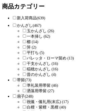
商品カテゴリー
新入荷商品(639)
かんざし(467)
玉かんざし (26)
一本挿し (62)
櫛 (14)
笄 (2)
平打ち (5)
バレッタ・ローマ留め (13)
干支かんざし (16)
稲穂かんざし (16)
昔のかんざし (4)
帯留(73)
準礼装用帯留 (46)
洒落用帯留 (27)
扇子(248)
祝儀・儀礼用(末広) (17)
白檀・紫檀・黒檀 (40)