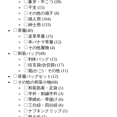
象牙・牛こつ (28)
干支 (15)
その他の扇子 (8)
婦人用 (104)
紳士用 (133)
草履(40)
皮革草履 (15)
本パナマ草履 (12)
その他履物 (4)
和装バッグ(49)
利休バッグ (15)
信玄袋(合切袋) (17)
籠(かご)・その他 (11)
草履バッグセット(12)
その他の和装小物(68)
和装肌着・足袋 (1)
半衿・刺繍半衿 (3)
帯締め・帯揚げ (6)
三分紐・四分紐 (6)
ナプキンクリップ (1)
袂止め (1)