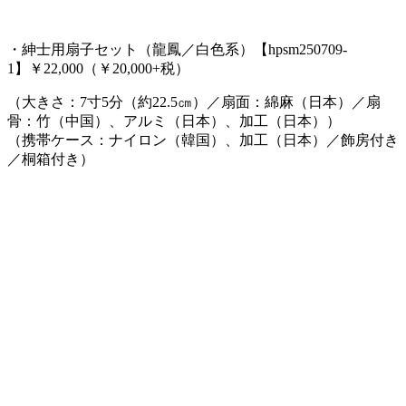
・紳士用扇子セット（龍鳳／白色系）【hpsm250709-
1】￥22,000（￥20,000+税）
（大きさ：7寸5分（約22.5㎝）／扇面：綿麻（日本）／扇
骨：竹（中国）、アルミ（日本）、加工（日本））
（携帯ケース：ナイロン（韓国）、加工（日本）／飾房付き
／桐箱付き）