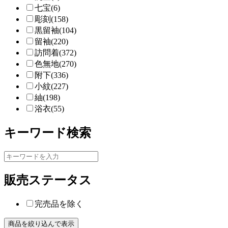
七宝(6)
彫刻(158)
黒留袖(104)
留袖(220)
訪問着(372)
色無地(270)
附下(336)
小紋(227)
紬(198)
浴衣(55)
キーワード検索
販売ステータス
完売品を除く