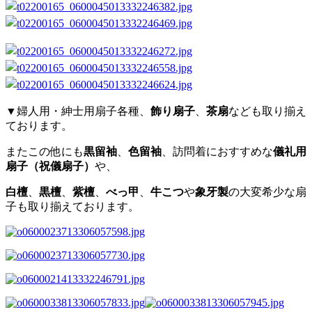
▼婦人用・紳士用扇子各種、
飾り扇子
、
茶扇
なども取り揃え
ております。
またこの他にも
黒留袖
、
色留袖
、訪問着におすすめな
儀礼用
扇子（祝儀扇子）
や、
白檀
、
黒檀
、
紫檀
、
べっ甲
、
牛こつ
や
象牙製
の大変希少な扇
子も取り揃えております。