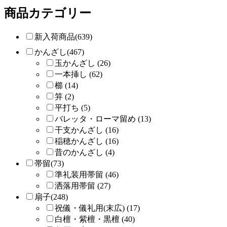
商品カテゴリー
新入荷商品(639)
かんざし(467)
玉かんざし (26)
一本挿し (62)
櫛 (14)
笄 (2)
平打ち (5)
バレッタ・ローマ留め (13)
干支かんざし (16)
稲穂かんざし (16)
昔のかんざし (4)
帯留(73)
準礼装用帯留 (46)
洒落用帯留 (27)
扇子(248)
祝儀・儀礼用(末広) (17)
白檀・紫檀・黒檀 (40)