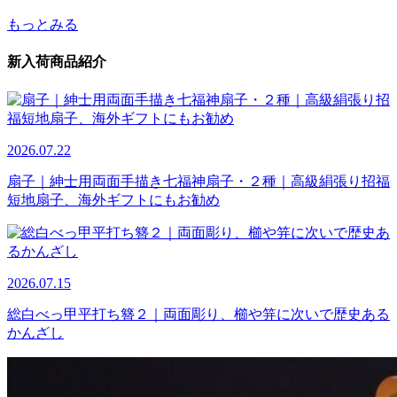
もっとみる
新入荷商品紹介
2026.07.22
扇子｜紳士用両面手描き七福神扇子・２種｜高級絹張り招福
短地扇子、海外ギフトにもお勧め
2026.07.15
総白べっ甲平打ち簪２｜両面彫り、櫛や笄に次いで歴史ある
かんざし