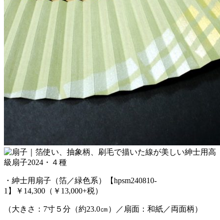
・紳士用扇子（箔／緑色系）【hpsm240810-
1】￥14,300（￥13,000+税）
（大きさ：7寸５分（約23.0㎝）／扇面：和紙／両面柄）