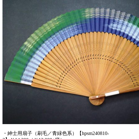
・紳士用扇子（刷毛／青緑色系）【hpsm240810-