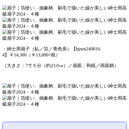
・紳士用扇子（鮎／箔／青色系）【hpsm240810-
4】￥14,300（￥13,000+税）
（大きさ：7寸５分（約23.0㎝）／扇面：和紙／両面柄）