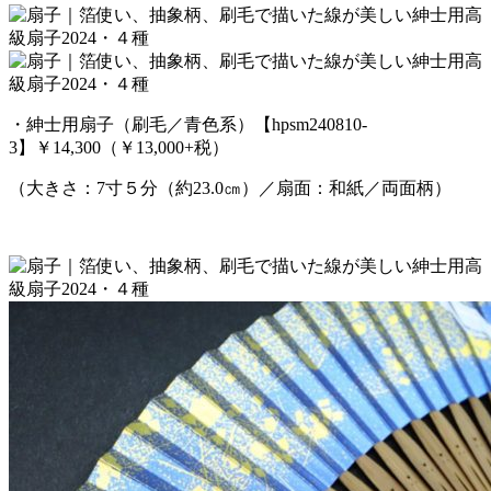
・紳士用扇子（刷毛／青色系）【hpsm240810-
3】￥14,300（￥13,000+税）
（大きさ：7寸５分（約23.0㎝）／扇面：和紙／両面柄）