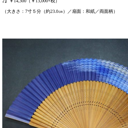
2】￥14,300（￥13,000+税）
（大きさ：7寸５分（約23.0㎝）／扇面：和紙／両面柄）