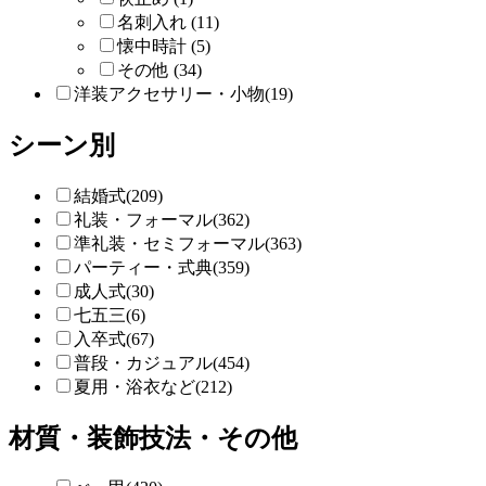
名刺入れ (11)
懐中時計 (5)
その他 (34)
洋装アクセサリー・小物(19)
シーン別
結婚式(209)
礼装・フォーマル(362)
準礼装・セミフォーマル(363)
パーティー・式典(359)
成人式(30)
七五三(6)
入卒式(67)
普段・カジュアル(454)
夏用・浴衣など(212)
材質・装飾技法・その他