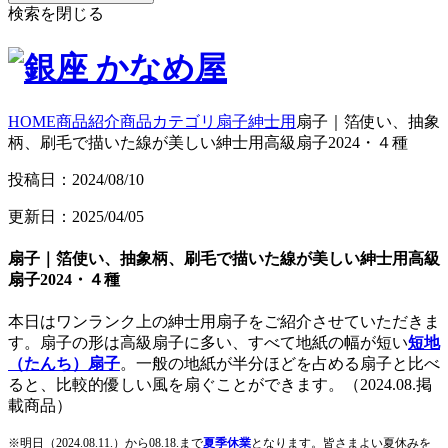
検索を閉じる
HOME
商品紹介
商品カテゴリ
扇子
紳士用
扇子｜箔使い、抽象
柄、刷毛で描いた線が美しい紳士用高級扇子2024・４種
投稿日：2024/08/10
更新日：2025/04/05
扇子｜箔使い、抽象柄、刷毛で描いた線が美しい紳士用高級
扇子2024・４種
本日はワンランク上の紳士用扇子をご紹介させていただきま
す。扇子の形は高級扇子に多い、すべて地紙の幅が短い
短地
（たんち）扇子
。一般の地紙が半分ほどを占める扇子と比べ
ると、比較的優しい風を扇ぐことができます。（2024.08.掲
載商品）
※明日（2024.08.11.）から08.18.まで
夏季休業
となります。皆さまよい夏休みを