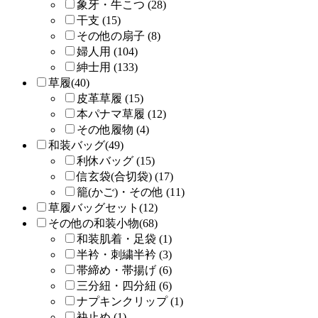
象牙・牛こつ (28)
干支 (15)
その他の扇子 (8)
婦人用 (104)
紳士用 (133)
草履(40)
皮革草履 (15)
本パナマ草履 (12)
その他履物 (4)
和装バッグ(49)
利休バッグ (15)
信玄袋(合切袋) (17)
籠(かご)・その他 (11)
草履バッグセット(12)
その他の和装小物(68)
和装肌着・足袋 (1)
半衿・刺繍半衿 (3)
帯締め・帯揚げ (6)
三分紐・四分紐 (6)
ナプキンクリップ (1)
袂止め (1)