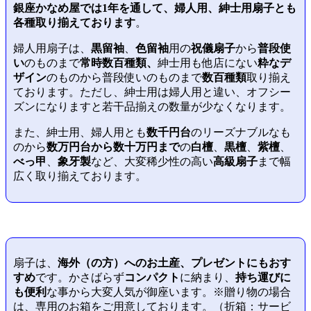
銀座かなめ屋では
1年を通して、婦人用、紳士用扇子とも
各種取り揃えております
。
婦人用扇子は、
黒留袖
、
色留袖
用の
祝儀扇子
から
普段使
い
のものまで
常時数百種類、
紳士用も他店にない
粋なデ
ザイン
のものから普段使いのものまで
数百種類
取り揃え
ております。ただし、紳士用は婦人用と違い、オフシー
ズンになりますと若干品揃えの数量が少なくなります。
また、紳士用、婦人用とも
数千円台
のリーズナブルなも
のから
数万円台から数十万円まで
の
白檀
、
黒檀
、
紫檀
、
べっ甲
、
象牙製
など、大変稀少性の高い
高級扇子
まで幅
広く取り揃えております。
扇子は、
海外（の方）へのお土産、プレゼントにもおす
すめ
です。かさばらず
コンパクト
に納まり、
持ち運びに
も便利
な事から大変人気が御座います。※贈り物の場合
は、専用のお箱をご用意しております。（折箱：サービ