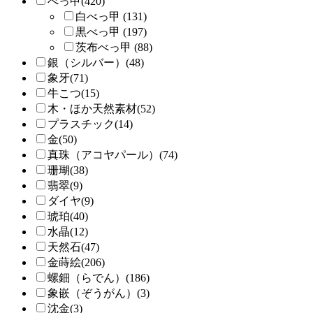
べっ甲(420)
白べっ甲 (131)
黒べっ甲 (197)
茨布べっ甲 (88)
銀（シルバー）(48)
象牙(71)
牛こつ(15)
木・ほか天然素材(52)
プラスチック(14)
金(50)
真珠（アコヤパール）(74)
珊瑚(38)
翡翠(9)
ダイヤ(9)
琥珀(40)
水晶(12)
天然石(47)
金蒔絵(206)
螺鈿（らでん）(186)
象嵌（ぞうがん）(3)
沈金(3)