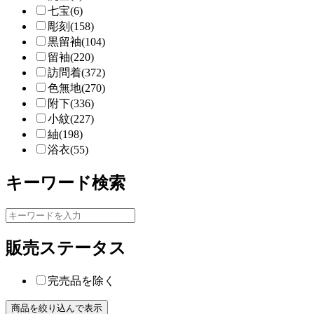
七宝(6)
彫刻(158)
黒留袖(104)
留袖(220)
訪問着(372)
色無地(270)
附下(336)
小紋(227)
紬(198)
浴衣(55)
キーワード検索
販売ステータス
完売品を除く