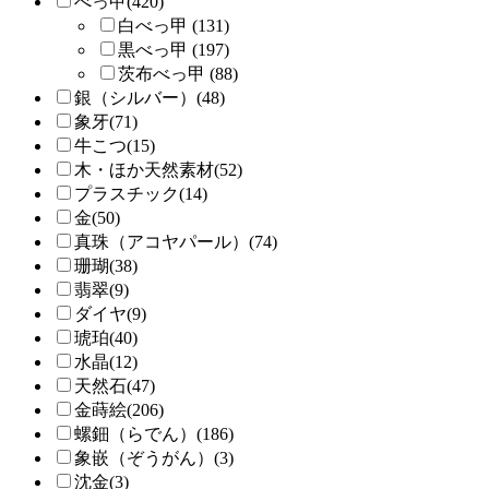
べっ甲(420)
白べっ甲 (131)
黒べっ甲 (197)
茨布べっ甲 (88)
銀（シルバー）(48)
象牙(71)
牛こつ(15)
木・ほか天然素材(52)
プラスチック(14)
金(50)
真珠（アコヤパール）(74)
珊瑚(38)
翡翠(9)
ダイヤ(9)
琥珀(40)
水晶(12)
天然石(47)
金蒔絵(206)
螺鈿（らでん）(186)
象嵌（ぞうがん）(3)
沈金(3)