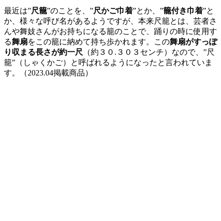
最近は”
尺籠
”のことを、”
尺かご巾着
”とか、”
籠付き巾着
”と
か、様々な呼び名があるようですが、本来尺籠とは、芸者さ
んや舞妓さんがお持ちになる籠のことで、踊りの時に使用す
る
舞扇
をこの籠に納めて持ち歩かれます。この
舞扇がすっぽ
り収まる長さが約一尺
（約３０.３０３センチ）なので、”尺
籠”（しゃくかご）と呼ばれるようになったと言われていま
す。（2023.04掲載商品）