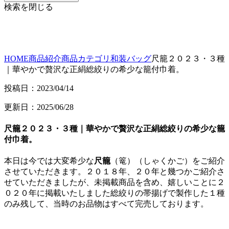
検索を閉じる
HOME
商品紹介
商品カテゴリ
和装バッグ
尺籠２０２３・３種
｜華やかで贅沢な正絹総絞りの希少な籠付巾着。
投稿日：2023/04/14
更新日：2025/06/28
尺籠２０２３・３種｜華やかで贅沢な正絹総絞りの希少な籠
付巾着。
本日は今では大変希少な
尺籠
（篭）（しゃくかご）をご紹介
させていただきます。２０１８年、２０年と幾つかご紹介さ
せていただきましたが、未掲載商品を含め、嬉しいことに２
０２０年に掲載いたしました総絞りの帯揚げで製作した１種
のみ残して、当時のお品物はすべて完売しております。