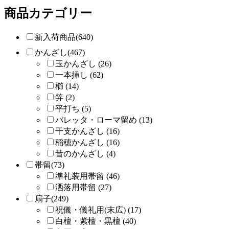
商品カテゴリー
新入荷商品(640)
かんざし(467)
玉かんざし (26)
一本挿し (62)
櫛 (14)
笄 (2)
平打ち (5)
バレッタ・ローマ留め (13)
干支かんざし (16)
稲穂かんざし (16)
昔のかんざし (4)
帯留(73)
準礼装用帯留 (46)
洒落用帯留 (27)
扇子(249)
祝儀・儀礼用(末広) (17)
白檀・紫檀・黒檀 (40)