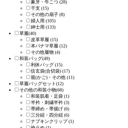
象牙・牛こつ (28)
干支 (15)
その他の扇子 (8)
婦人用 (105)
紳士用 (133)
草履(40)
皮革草履 (15)
本パナマ草履 (12)
その他履物 (4)
和装バッグ(49)
利休バッグ (15)
信玄袋(合切袋) (17)
籠(かご)・その他 (11)
草履バッグセット(12)
その他の和装小物(68)
和装肌着・足袋 (1)
半衿・刺繍半衿 (3)
帯締め・帯揚げ (6)
三分紐・四分紐 (6)
ナプキンクリップ (1)
袂止め (1)