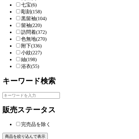
七宝(6)
彫刻(158)
黒留袖(104)
留袖(220)
訪問着(372)
色無地(270)
附下(336)
小紋(227)
紬(198)
浴衣(55)
キーワード検索
販売ステータス
完売品を除く