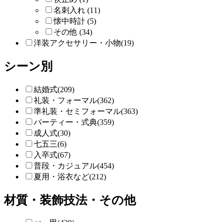
名刺入れ (11)
懐中時計 (5)
その他 (34)
洋装アクセサリー・小物(19)
シーン別
結婚式(209)
礼装・フォーマル(362)
準礼装・セミフォーマル(363)
パーティー・式典(359)
成人式(30)
七五三(6)
入卒式(67)
普段・カジュアル(454)
夏用・浴衣など(212)
材質・装飾技法・その他