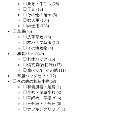
象牙・牛こつ (28)
干支 (15)
その他の扇子 (8)
婦人用 (104)
紳士用 (133)
草履(40)
皮革草履 (15)
本パナマ草履 (12)
その他履物 (4)
和装バッグ(49)
利休バッグ (15)
信玄袋(合切袋) (17)
籠(かご)・その他 (11)
草履バッグセット(12)
その他の和装小物(68)
和装肌着・足袋 (1)
半衿・刺繍半衿 (3)
帯締め・帯揚げ (6)
三分紐・四分紐 (6)
ナプキンクリップ (1)