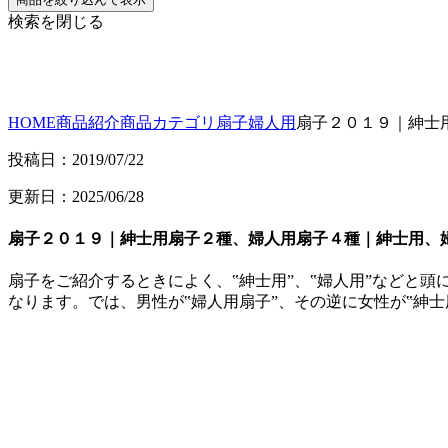
検索を閉じる
HOME
商品紹介
商品カテゴリ
扇子
婦人用
扇子２０１９｜紳士
投稿日：2019/07/22
更新日：2025/06/28
扇子２０１９｜紳士用扇子２種、婦人用扇子４種｜紳士用、
扇子をご紹介するときによく、‟紳士用”、‟婦人用”などと
なります。では、男性が‟婦人用扇子”、その逆に女性が‟紳士