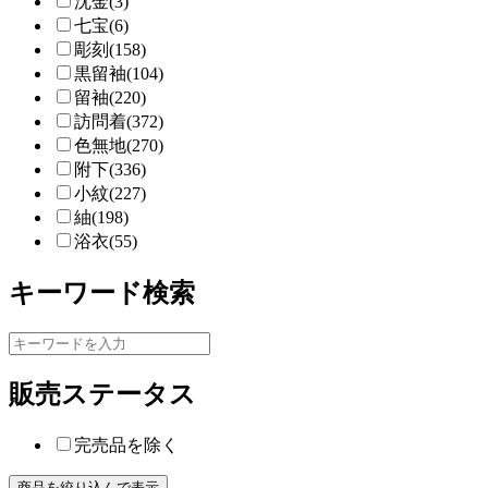
沈金(3)
七宝(6)
彫刻(158)
黒留袖(104)
留袖(220)
訪問着(372)
色無地(270)
附下(336)
小紋(227)
紬(198)
浴衣(55)
キーワード検索
販売ステータス
完売品を除く