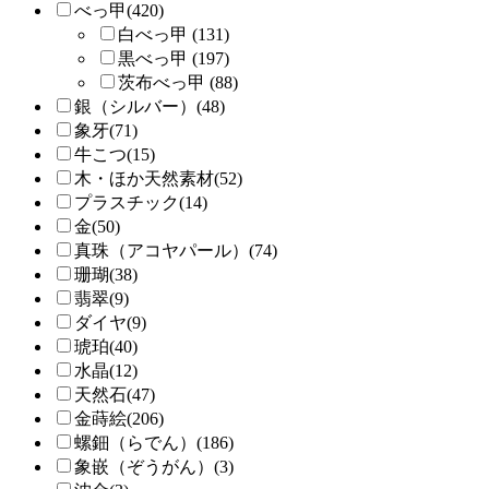
べっ甲(420)
白べっ甲 (131)
黒べっ甲 (197)
茨布べっ甲 (88)
銀（シルバー）(48)
象牙(71)
牛こつ(15)
木・ほか天然素材(52)
プラスチック(14)
金(50)
真珠（アコヤパール）(74)
珊瑚(38)
翡翠(9)
ダイヤ(9)
琥珀(40)
水晶(12)
天然石(47)
金蒔絵(206)
螺鈿（らでん）(186)
象嵌（ぞうがん）(3)