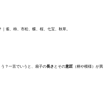
？｜雀、柿、市松、蝶、桜、七宝、秋草。
。
ょう？一言でいうと、扇子の
長さ
とその
意匠
（柄や模様）が異