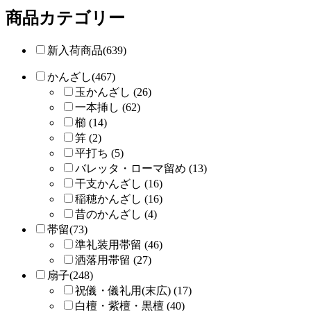
商品カテゴリー
新入荷商品(639)
かんざし(467)
玉かんざし (26)
一本挿し (62)
櫛 (14)
笄 (2)
平打ち (5)
バレッタ・ローマ留め (13)
干支かんざし (16)
稲穂かんざし (16)
昔のかんざし (4)
帯留(73)
準礼装用帯留 (46)
洒落用帯留 (27)
扇子(248)
祝儀・儀礼用(末広) (17)
白檀・紫檀・黒檀 (40)