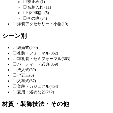
袂止め (1)
名刺入れ (11)
懐中時計 (5)
その他 (34)
洋装アクセサリー・小物(19)
シーン別
結婚式(209)
礼装・フォーマル(362)
準礼装・セミフォーマル(363)
パーティー・式典(359)
成人式(30)
七五三(6)
入卒式(67)
普段・カジュアル(454)
夏用・浴衣など(212)
材質・装飾技法・その他