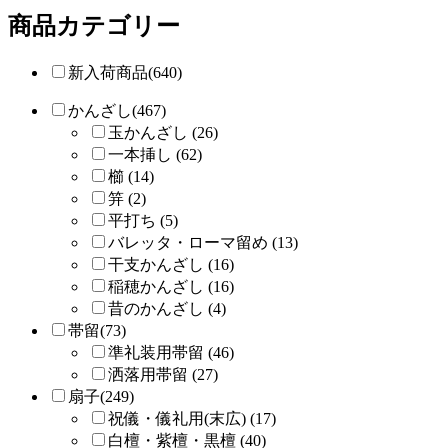
商品カテゴリー
新入荷商品(640)
かんざし(467)
玉かんざし (26)
一本挿し (62)
櫛 (14)
笄 (2)
平打ち (5)
バレッタ・ローマ留め (13)
干支かんざし (16)
稲穂かんざし (16)
昔のかんざし (4)
帯留(73)
準礼装用帯留 (46)
洒落用帯留 (27)
扇子(249)
祝儀・儀礼用(末広) (17)
白檀・紫檀・黒檀 (40)