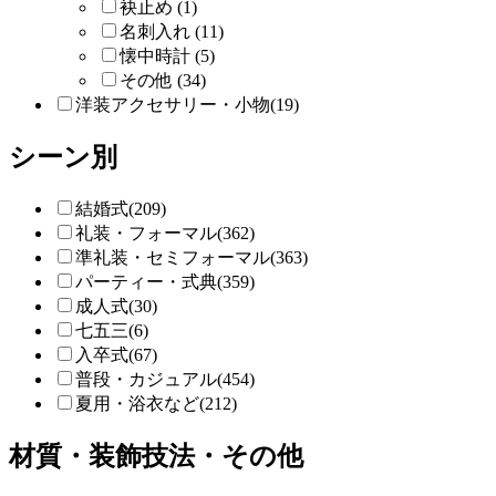
袂止め (1)
名刺入れ (11)
懐中時計 (5)
その他 (34)
洋装アクセサリー・小物(19)
シーン別
結婚式(209)
礼装・フォーマル(362)
準礼装・セミフォーマル(363)
パーティー・式典(359)
成人式(30)
七五三(6)
入卒式(67)
普段・カジュアル(454)
夏用・浴衣など(212)
材質・装飾技法・その他