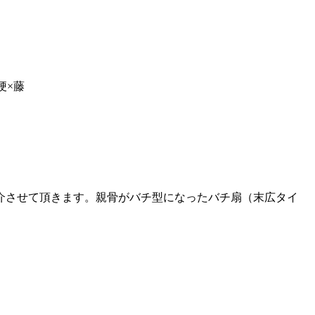
梗×藤
介させて頂きます。親骨がバチ型になったバチ扇（末広タイ