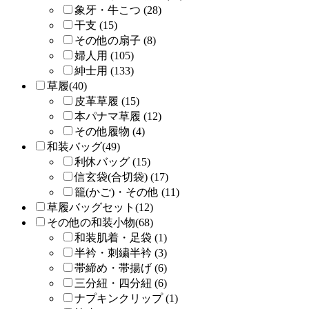
象牙・牛こつ (28)
干支 (15)
その他の扇子 (8)
婦人用 (105)
紳士用 (133)
草履(40)
皮革草履 (15)
本パナマ草履 (12)
その他履物 (4)
和装バッグ(49)
利休バッグ (15)
信玄袋(合切袋) (17)
籠(かご)・その他 (11)
草履バッグセット(12)
その他の和装小物(68)
和装肌着・足袋 (1)
半衿・刺繍半衿 (3)
帯締め・帯揚げ (6)
三分紐・四分紐 (6)
ナプキンクリップ (1)