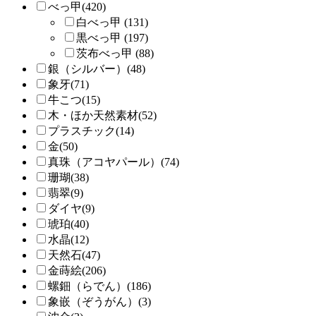
べっ甲(420)
白べっ甲 (131)
黒べっ甲 (197)
茨布べっ甲 (88)
銀（シルバー）(48)
象牙(71)
牛こつ(15)
木・ほか天然素材(52)
プラスチック(14)
金(50)
真珠（アコヤパール）(74)
珊瑚(38)
翡翠(9)
ダイヤ(9)
琥珀(40)
水晶(12)
天然石(47)
金蒔絵(206)
螺鈿（らでん）(186)
象嵌（ぞうがん）(3)