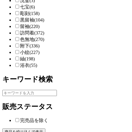
沈金(3)
七宝(6)
彫刻(158)
黒留袖(104)
留袖(220)
訪問着(372)
色無地(270)
附下(336)
小紋(227)
紬(198)
浴衣(55)
キーワード検索
販売ステータス
完売品を除く