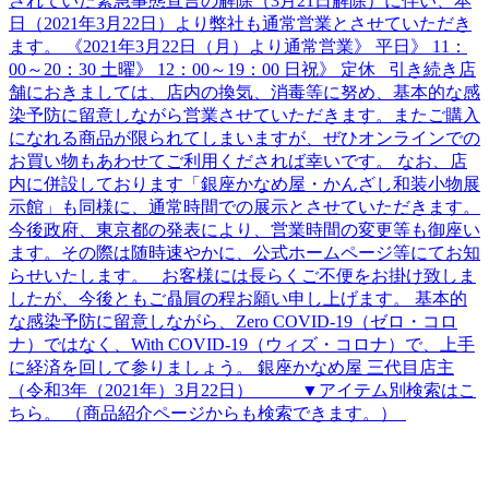
されていた緊急事態宣言の解除（3月21日解除）に伴い、本
日（2021年3月22日）より弊社も通常営業とさせていただき
ます。 《2021年3月22日（月）より通常営業》 平日》 11：
00～20：30 土曜》 12：00～19：00 日祝》 定休 引き続き店
舗におきましては、店内の換気、消毒等に努め、基本的な感
染予防に留意しながら営業させていただきます。またご購入
になれる商品が限られてしまいますが、ぜひオンラインでの
お買い物もあわせてご利用くだされば幸いです。 なお、店
内に併設しております「銀座かなめ屋・かんざし和装小物展
示館」も同様に、通常時間での展示とさせていただきます。
今後政府、東京都の発表により、営業時間の変更等も御座い
ます。その際は随時速やかに、公式ホームページ等にてお知
らせいたします。 お客様には長らくご不便をお掛け致しま
したが、今後ともご贔屓の程お願い申し上げます。 基本的
な感染予防に留意しながら、Zero COVID-19（ゼロ・コロ
ナ）ではなく、With COVID-19（ウィズ・コロナ）で、上手
に経済を回して参りましょう。 銀座かなめ屋 三代目店主
（令和3年（2021年）3月22日） ▼アイテム別検索はこ
ちら。 （商品紹介ページからも検索できます。）