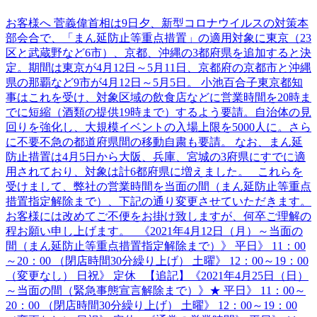
お客様へ 菅義偉首相は9日夕、新型コロナウイルスの対策本
部会合で、「まん延防止等重点措置」の適用対象に東京（23
区と武蔵野など6市）、京都、沖縄の3都府県を追加すると決
定。期間は東京が4月12日～5月11日、京都府の京都市と沖縄
県の那覇など9市が4月12日～5月5日。 小池百合子東京都知
事はこれを受け、対象区域の飲食店などに営業時間を20時ま
でに短縮（酒類の提供19時まで）するよう要請。自治体の見
回りを強化し、大規模イベントの入場上限を5000人に。さら
に不要不急の都道府県間の移動自粛も要請。 なお、まん延
防止措置は4月5日から大阪、兵庫、宮城の3府県にすでに適
用されており、対象は計6都府県に増えました。 これらを
受けまして、弊社の営業時間を当面の間（まん延防止等重点
措置指定解除まで）、下記の通り変更させていただきます。
お客様には改めてご不便をお掛け致しますが、何卒ご理解の
程お願い申し上げます。 《2021年4月12日（月）～当面の
間（まん延防止等重点措置指定解除まで）》 平日》 11：00
～20：00 （閉店時間30分繰り上げ） 土曜》 12：00～19：00
（変更なし） 日祝》 定休 【追記】《2021年4月25日（日）
～当面の間（緊急事態宣言解除まで）》★ 平日》 11：00～
20：00 （閉店時間30分繰り上げ） 土曜》 12：00～19：00