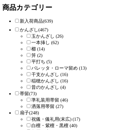
商品カテゴリー
新入荷商品(639)
かんざし(467)
玉かんざし (26)
一本挿し (62)
櫛 (14)
笄 (2)
平打ち (5)
バレッタ・ローマ留め (13)
干支かんざし (16)
稲穂かんざし (16)
昔のかんざし (4)
帯留(73)
準礼装用帯留 (46)
洒落用帯留 (27)
扇子(248)
祝儀・儀礼用(末広) (17)
白檀・紫檀・黒檀 (40)