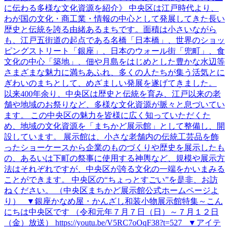
に伝わる多様な文化資源を紹介》 中央区は江戸時代より、
わが国の文化・商工業・情報の中心として発展してきた長い
歴史と伝統を誇る由緒あるまちです。面積は小さいながら
も、江戸五街道の起点である名橋「日本橋」、世界のショッ
ピングストリート「銀座」、日本のウォール街「兜町」、食
文化の中心「築地」、佃や月島をはじめとした豊かな水辺等
さまざまな魅力に満ちあふれ、多くの人たちが集う活気とに
ぎわいのまちとして、めざましい発展を遂げてきました。
以来400年余り、中央区は歴史と伝統を育み、江戸以来の老
舗や地域のお祭りなど、多様な文化資源が脈々と息づいてい
ます。 この中央区の魅力を皆様に広く知っていただくた
め、地域の文化資源を「まちかど展示館」として整備し、開
設しています。 展示館は、小さな老舗内の伝統工芸品を飾
ったショーケースから企業のものづくりや歴史を展示したも
の、あるいは下町の祭事に使用する神輿など、規模や展示方
法はそれぞれですが、中央区が誇る文化の一端をかいまみる
ことができます。 中央区の“ちょっとすごい”を是非、お訪
ねください。 （中央区まちかど展示館公式ホームページよ
り） ▼銀座かなめ屋・かんざし和装小物展示館特集～こん
にちは中央区です （令和元年７月７日（日）～７月１２日
（金）放送） https://youtu.be/V5RC7oOqF38?t=527 ▼アイテ