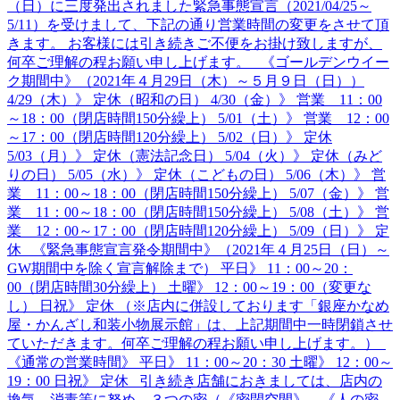
（日）に三度発出されました緊急事態宣言（2021/04/25～
5/11）を受けまして、下記の通り営業時間の変更をさせて頂
きます。 お客様には引き続きご不便をお掛け致しますが、
何卒ご理解の程お願い申し上げます。 《ゴールデンウイー
ク期間中》（2021年４月29日（木）～５月９日（日））
4/29（木）》 定休（昭和の日） 4/30（金）》 営業 11：00
～18：00（閉店時間150分繰上） 5/01（土）》 営業 12：00
～17：00（閉店時間120分繰上） 5/02（日）》 定休
5/03（月）》 定休（憲法記念日） 5/04（火）》 定休（みど
りの日） 5/05（水）》 定休（こどもの日） 5/06（木）》 営
業 11：00～18：00（閉店時間150分繰上） 5/07（金）》 営
業 11：00～18：00（閉店時間150分繰上） 5/08（土）》 営
業 12：00～17：00（閉店時間120分繰上） 5/09（日）》 定
休 《緊急事態宣言発令期間中》（2021年４月25日（日）～
GW期間中を除く宣言解除まで） 平日》 11：00～20：
00（閉店時間30分繰上） 土曜》 12：00～19：00（変更な
し） 日祝》 定休 （※店内に併設しております「銀座かなめ
屋・かんざし和装小物展示館」は、上記期間中一時閉鎖させ
ていただきます。何卒ご理解の程お願い申し上げます。）
《通常の営業時間》 平日》 11：00～20：30 土曜》 12：00～
19：00 日祝》 定休 引き続き店舗におきましては、店内の
換気、消毒等に努め、３つの密（《密閉空間》、《人の密