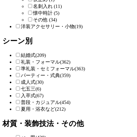
名刺入れ (11)
懐中時計 (5)
その他 (34)
洋装アクセサリー・小物(19)
シーン別
結婚式(209)
礼装・フォーマル(362)
準礼装・セミフォーマル(363)
パーティー・式典(359)
成人式(30)
七五三(6)
入卒式(67)
普段・カジュアル(454)
夏用・浴衣など(212)
材質・装飾技法・その他