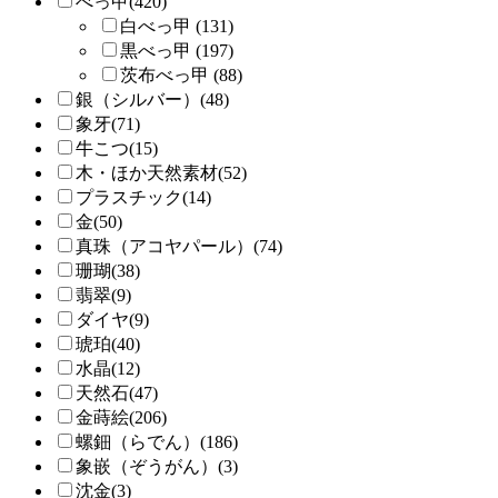
べっ甲(420)
白べっ甲 (131)
黒べっ甲 (197)
茨布べっ甲 (88)
銀（シルバー）(48)
象牙(71)
牛こつ(15)
木・ほか天然素材(52)
プラスチック(14)
金(50)
真珠（アコヤパール）(74)
珊瑚(38)
翡翠(9)
ダイヤ(9)
琥珀(40)
水晶(12)
天然石(47)
金蒔絵(206)
螺鈿（らでん）(186)
象嵌（ぞうがん）(3)
沈金(3)