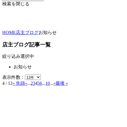
検索を閉じる
HOME
店主ブログ
お知らせ
店主ブログ記事一覧
絞り込み選択中
お知らせ
表示件数：
4 / 12
« 先頭
«
...
2
3
4
5
6
...
10
...
»
最後 »