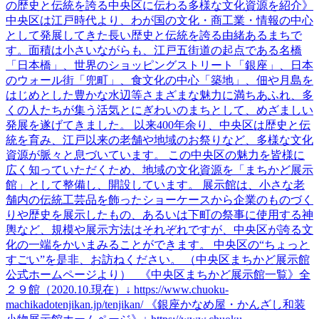
の歴史と伝統を誇る中央区に伝わる多様な文化資源を紹介》
中央区は江戸時代より、わが国の文化・商工業・情報の中心
として発展してきた長い歴史と伝統を誇る由緒あるまちで
す。面積は小さいながらも、江戸五街道の起点である名橋
「日本橋」、世界のショッピングストリート「銀座」、日本
のウォール街「兜町」、食文化の中心「築地」、佃や月島を
はじめとした豊かな水辺等さまざまな魅力に満ちあふれ、多
くの人たちが集う活気とにぎわいのまちとして、めざましい
発展を遂げてきました。 以来400年余り、中央区は歴史と伝
統を育み、江戸以来の老舗や地域のお祭りなど、多様な文化
資源が脈々と息づいています。 この中央区の魅力を皆様に
広く知っていただくため、地域の文化資源を「まちかど展示
館」として整備し、開設しています。 展示館は、小さな老
舗内の伝統工芸品を飾ったショーケースから企業のものづく
りや歴史を展示したもの、あるいは下町の祭事に使用する神
輿など、規模や展示方法はそれぞれですが、中央区が誇る文
化の一端をかいまみることができます。 中央区の“ちょっと
すごい”を是非、お訪ねください。 （中央区まちかど展示館
公式ホームページより） 《中央区まちかど展示館一覧》全
２９館（2020.10.現在）↓ https://www.chuoku-
machikadotenjikan.jp/tenjikan/ 《銀座かなめ屋・かんざし和装