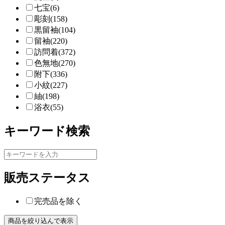
七宝(6)
彫刻(158)
黒留袖(104)
留袖(220)
訪問着(372)
色無地(270)
附下(336)
小紋(227)
紬(198)
浴衣(55)
キーワード検索
販売ステータス
完売品を除く