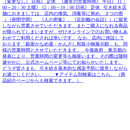
（変更なし） 日祝》 定休 《通常の営業時間》 平日》 11：
00～20：30 土曜》 12：00～19：00 日祝》 定休 引き続き店
舗におきましては、店内の換気、消毒等に努め、３つの密
（《密閉空間》、《人の密集》、《近距離の会話》）に留意
しながら営業させていただきます。またご購入になれる商品
が限られてしまいますが、ぜひオンラインでのお買い物もあ
わせてご利用くだされば幸いです。 なお、店内に併設して
おります「銀座かなめ屋・かんざし和装小物展示館」も、同
様の営業時間とさせていただきます。 今後政府、東京都の
発表により、営業時間の変更等も御座います。その際は随時
速やかに、公式ホームページ等にてお知らせいたします。
どうぞ皆さまも、引き続き基本的な感染予防に留意しながら
お過ごしください。 ▼アイテム別検索はこちら。 （商
品紹介ページからも検索できます。）