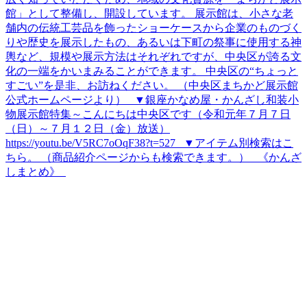
館」として整備し、開設しています。 展示館は、小さな老
舗内の伝統工芸品を飾ったショーケースから企業のものづく
りや歴史を展示したもの、あるいは下町の祭事に使用する神
輿など、規模や展示方法はそれぞれですが、中央区が誇る文
化の一端をかいまみることができます。 中央区の“ちょっと
すごい”を是非、お訪ねください。 （中央区まちかど展示館
公式ホームページより） ▼銀座かなめ屋・かんざし和装小
物展示館特集～こんにちは中央区です（令和元年７月７日
（日）～７月１２日（金）放送）
https://youtu.be/V5RC7oOqF38?t=527 ▼アイテム別検索はこ
ちら。 （商品紹介ページからも検索できます。） 《かんざ
しまとめ》