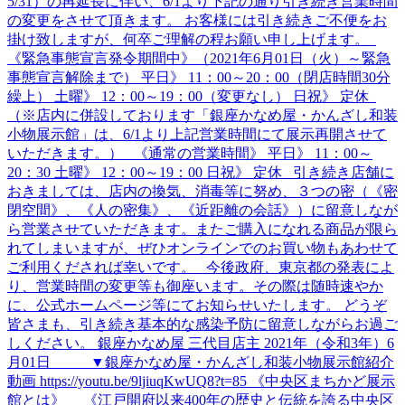
5/31）の再延長に伴い、6/1より下記の通り引き続き営業時間
の変更をさせて頂きます。 お客様には引き続きご不便をお
掛け致しますが、何卒ご理解の程お願い申し上げます。
《緊急事態宣言発令期間中》（2021年6月01日（火）～緊急
事態宣言解除まで） 平日》 11：00～20：00（閉店時間30分
繰上） 土曜》 12：00～19：00（変更なし） 日祝》 定休
（※店内に併設しております「銀座かなめ屋・かんざし和装
小物展示館」は、6/1より上記営業時間にて展示再開させて
いただきます。） 《通常の営業時間》 平日》 11：00～
20：30 土曜》 12：00～19：00 日祝》 定休 引き続き店舗に
おきましては、店内の換気、消毒等に努め、３つの密（《密
閉空間》、《人の密集》、《近距離の会話》）に留意しなが
ら営業させていただきます。またご購入になれる商品が限ら
れてしまいますが、ぜひオンラインでのお買い物もあわせて
ご利用くだされば幸いです。 今後政府、東京都の発表によ
り、営業時間の変更等も御座います。その際は随時速やか
に、公式ホームページ等にてお知らせいたします。 どうぞ
皆さまも、引き続き基本的な感染予防に留意しながらお過ご
しください。 銀座かなめ屋 三代目店主 2021年（令和3年）6
月01日 ▼銀座かなめ屋・かんざし和装小物展示館紹介
動画 https://youtu.be/9ljiuqKwUQ8?t=85 《中央区まちかど展示
館とは》 《江戸開府以来400年の歴史と伝統を誇る中央区