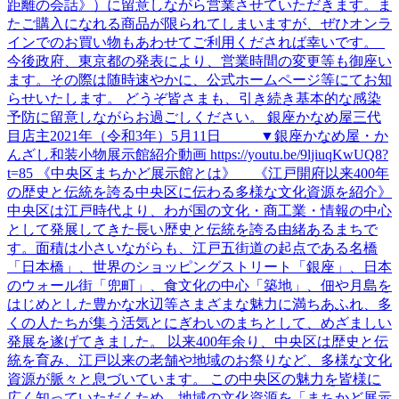
距離の会話》）に留意しながら営業させていただきます。ま
たご購入になれる商品が限られてしまいますが、ぜひオンラ
インでのお買い物もあわせてご利用くだされば幸いです。
今後政府、東京都の発表により、営業時間の変更等も御座い
ます。その際は随時速やかに、公式ホームページ等にてお知
らせいたします。 どうぞ皆さまも、引き続き基本的な感染
予防に留意しながらお過ごしください。 銀座かなめ屋三代
目店主2021年（令和3年）5月11日 ▼銀座かなめ屋・か
んざし和装小物展示館紹介動画 https://youtu.be/9ljiuqKwUQ8?
t=85 《中央区まちかど展示館とは》 《江戸開府以来400年
の歴史と伝統を誇る中央区に伝わる多様な文化資源を紹介》
中央区は江戸時代より、わが国の文化・商工業・情報の中心
として発展してきた長い歴史と伝統を誇る由緒あるまちで
す。面積は小さいながらも、江戸五街道の起点である名橋
「日本橋」、世界のショッピングストリート「銀座」、日本
のウォール街「兜町」、食文化の中心「築地」、佃や月島を
はじめとした豊かな水辺等さまざまな魅力に満ちあふれ、多
くの人たちが集う活気とにぎわいのまちとして、めざましい
発展を遂げてきました。 以来400年余り、中央区は歴史と伝
統を育み、江戸以来の老舗や地域のお祭りなど、多様な文化
資源が脈々と息づいています。 この中央区の魅力を皆様に
広く知っていただくため、地域の文化資源を「まちかど展示