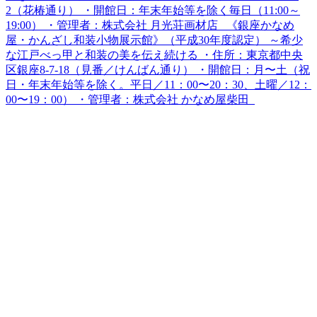
2（花椿通り） ・開館日：年末年始等を除く毎日（11:00～
19:00） ・管理者：株式会社 月光荘画材店 《銀座かなめ
屋・かんざし和装小物展示館》（平成30年度認定） ～希少
な江戸べっ甲と和装の美を伝え続ける ・住所：東京都中央
区銀座8-7-18（見番／けんばん通り） ・開館日：月〜土（祝
日・年末年始等を除く。平日／11：00〜20：30、土曜／12：
00〜19：00） ・管理者：株式会社 かなめ屋柴田