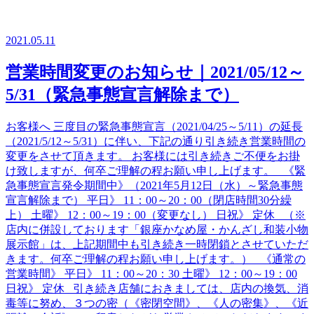
2021.05.11
営業時間変更のお知らせ｜2021/05/12～
5/31（緊急事態宣言解除まで）
お客様へ 三度目の緊急事態宣言（2021/04/25～5/11）の延長
（2021/5/12～5/31）に伴い、下記の通り引き続き営業時間の
変更をさせて頂きます。 お客様には引き続きご不便をお掛
け致しますが、何卒ご理解の程お願い申し上げます。 《緊
急事態宣言発令期間中》（2021年5月12日（水）～緊急事態
宣言解除まで） 平日》 11：00～20：00（閉店時間30分繰
上） 土曜》 12：00～19：00（変更なし） 日祝》 定休 （※
店内に併設しております「銀座かなめ屋・かんざし和装小物
展示館」は、上記期間中も引き続き一時閉鎖とさせていただ
きます。何卒ご理解の程お願い申し上げます。） 《通常の
営業時間》 平日》 11：00～20：30 土曜》 12：00～19：00
日祝》 定休 引き続き店舗におきましては、店内の換気、消
毒等に努め、３つの密（《密閉空間》、《人の密集》、《近