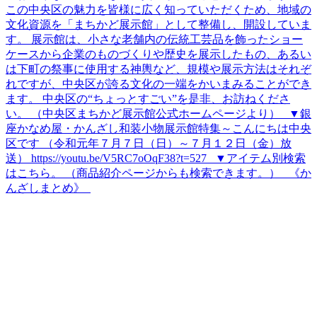
この中央区の魅力を皆様に広く知っていただくため、地域の
文化資源を「まちかど展示館」として整備し、開設していま
す。 展示館は、小さな老舗内の伝統工芸品を飾ったショー
ケースから企業のものづくりや歴史を展示したもの、あるい
は下町の祭事に使用する神輿など、規模や展示方法はそれぞ
れですが、中央区が誇る文化の一端をかいまみることができ
ます。 中央区の“ちょっとすごい”を是非、お訪ねくださ
い。 （中央区まちかど展示館公式ホームページより） ▼銀
座かなめ屋・かんざし和装小物展示館特集～こんにちは中央
区です （令和元年７月７日（日）～７月１２日（金）放
送） https://youtu.be/V5RC7oOqF38?t=527 ▼アイテム別検索
はこちら。 （商品紹介ページからも検索できます。） 《か
んざしまとめ》