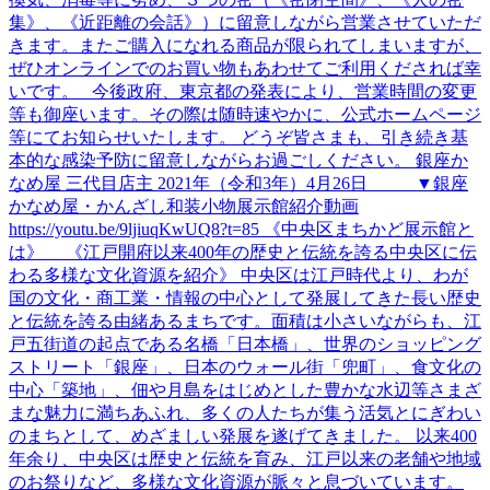
集》、《近距離の会話》）に留意しながら営業させていただ
きます。またご購入になれる商品が限られてしまいますが、
ぜひオンラインでのお買い物もあわせてご利用くだされば幸
いです。 今後政府、東京都の発表により、営業時間の変更
等も御座います。その際は随時速やかに、公式ホームページ
等にてお知らせいたします。 どうぞ皆さまも、引き続き基
本的な感染予防に留意しながらお過ごしください。 銀座か
なめ屋 三代目店主 2021年（令和3年）4月26日 ▼銀座
かなめ屋・かんざし和装小物展示館紹介動画
https://youtu.be/9ljiuqKwUQ8?t=85 《中央区まちかど展示館と
は》 《江戸開府以来400年の歴史と伝統を誇る中央区に伝
わる多様な文化資源を紹介》 中央区は江戸時代より、わが
国の文化・商工業・情報の中心として発展してきた長い歴史
と伝統を誇る由緒あるまちです。面積は小さいながらも、江
戸五街道の起点である名橋「日本橋」、世界のショッピング
ストリート「銀座」、日本のウォール街「兜町」、食文化の
中心「築地」、佃や月島をはじめとした豊かな水辺等さまざ
まな魅力に満ちあふれ、多くの人たちが集う活気とにぎわい
のまちとして、めざましい発展を遂げてきました。 以来400
年余り、中央区は歴史と伝統を育み、江戸以来の老舗や地域
のお祭りなど、多様な文化資源が脈々と息づいています。