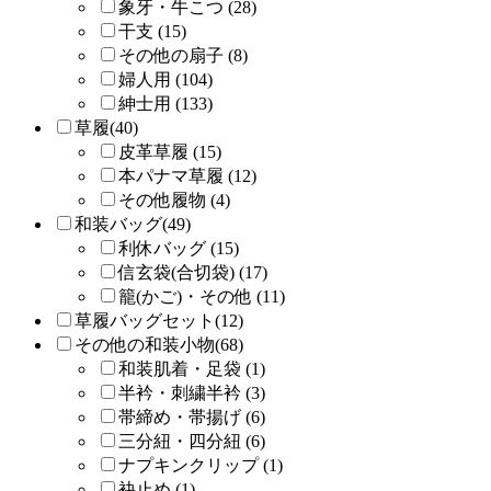
象牙・牛こつ (28)
干支 (15)
その他の扇子 (8)
婦人用 (104)
紳士用 (133)
草履(40)
皮革草履 (15)
本パナマ草履 (12)
その他履物 (4)
和装バッグ(49)
利休バッグ (15)
信玄袋(合切袋) (17)
籠(かご)・その他 (11)
草履バッグセット(12)
その他の和装小物(68)
和装肌着・足袋 (1)
半衿・刺繍半衿 (3)
帯締め・帯揚げ (6)
三分紐・四分紐 (6)
ナプキンクリップ (1)
袂止め (1)