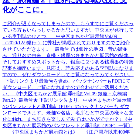
座・京橋編２｜世界に誇る職人技と文
化がここに。
ご紹介が遅くなってしまったので、もうすでにご覧くださっ
ている方もいらっしゃるかと思いますが、中央区が発行して
いる季刊誌のひとつ、「中央区まちかど展示館Vol.09」
（2020/12/9発行 ）に弊社が掲載されておりますのでご紹介
させていただきます。 最新号では銀座の地図、昔の街並
み、通り名の由来、京橋・銀座の各まちかど展示館の特集、
そしておすすめスポットから、銀座に２つある銭湯♨の特集
記事も御座います。見応え、読み応えのある季刊誌になりま
すので、ぜひダウンロードしてご覧になってみてください。
下記リンクより最新号を含め、バックナンバーもPDFにて
ダウンロード、ご覧になれますので合わせてご活用くださ
い。 《中央区まちかど展示館 季刊誌 Vol.09 銀座・京橋編
Part.2》最新号★ 下記リンク先より、中央区まちかど展示館
のパンフレットと季刊誌（PDF）のバックナンバーも ダウ
ンロードできます。老舗や名店、名所など中央区の様々な文
化に触れ、まち歩きを楽しんでみてはいかがですか？↓ 《中
央区まちかど展示館のパンフレットと季刊誌（PDF）一覧》
《中央区まちかど展示館とは》 《江戸開府以来400年