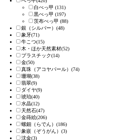
べっ甲(420)
白べっ甲 (131)
黒べっ甲 (197)
茨布べっ甲 (88)
銀（シルバー）(48)
象牙(71)
牛こつ(15)
木・ほか天然素材(52)
プラスチック(14)
金(50)
真珠（アコヤパール）(74)
珊瑚(38)
翡翠(9)
ダイヤ(9)
琥珀(40)
水晶(12)
天然石(47)
金蒔絵(206)
螺鈿（らでん）(186)
象嵌（ぞうがん）(3)
沈金(3)