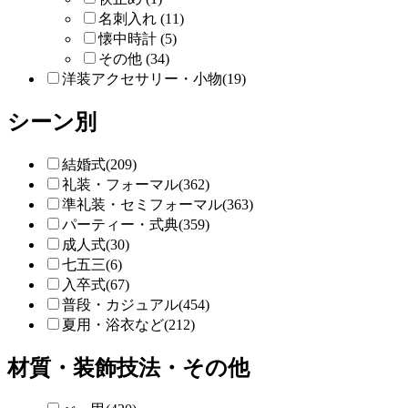
名刺入れ (11)
懐中時計 (5)
その他 (34)
洋装アクセサリー・小物(19)
シーン別
結婚式(209)
礼装・フォーマル(362)
準礼装・セミフォーマル(363)
パーティー・式典(359)
成人式(30)
七五三(6)
入卒式(67)
普段・カジュアル(454)
夏用・浴衣など(212)
材質・装飾技法・その他