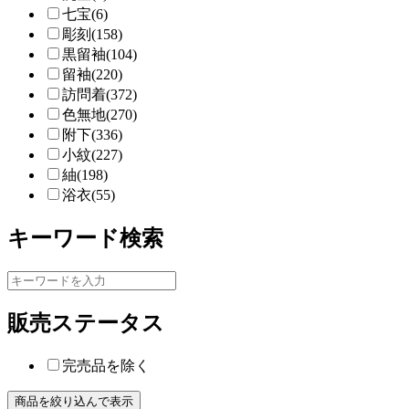
七宝(6)
彫刻(158)
黒留袖(104)
留袖(220)
訪問着(372)
色無地(270)
附下(336)
小紋(227)
紬(198)
浴衣(55)
キーワード検索
販売ステータス
完売品を除く