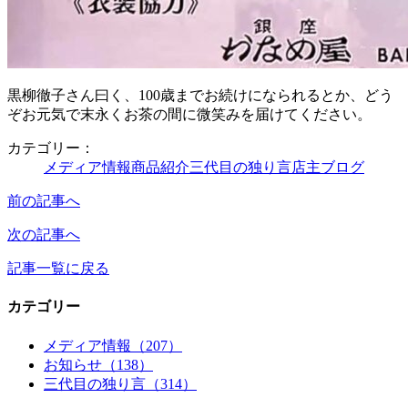
黒柳徹子さん曰く、100歳までお続けになられるとか、どう
ぞお元気で末永くお茶の間に微笑みを届けてください。
カテゴリー：
メディア情報
商品紹介
三代目の独り言
店主ブログ
前の記事へ
次の記事へ
記事一覧に戻る
カテゴリー
メディア情報（207）
お知らせ（138）
三代目の独り言（314）