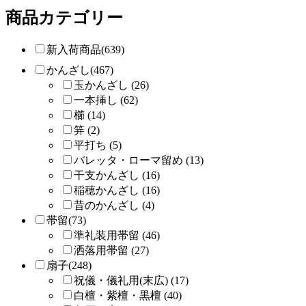
商品カテゴリー
新入荷商品(639)
かんざし(467)
玉かんざし (26)
一本挿し (62)
櫛 (14)
笄 (2)
平打ち (5)
バレッタ・ローマ留め (13)
干支かんざし (16)
稲穂かんざし (16)
昔のかんざし (4)
帯留(73)
準礼装用帯留 (46)
洒落用帯留 (27)
扇子(248)
祝儀・儀礼用(末広) (17)
白檀・紫檀・黒檀 (40)