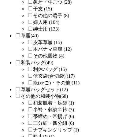
象牙・牛こつ (28)
干支 (15)
その他の扇子 (8)
婦人用 (104)
紳士用 (133)
草履(40)
皮革草履 (15)
本パナマ草履 (12)
その他履物 (4)
和装バッグ(49)
利休バッグ (15)
信玄袋(合切袋) (17)
籠(かご)・その他 (11)
草履バッグセット(12)
その他の和装小物(68)
和装肌着・足袋 (1)
半衿・刺繍半衿 (3)
帯締め・帯揚げ (6)
三分紐・四分紐 (6)
ナプキンクリップ (1)
袂止め (1)