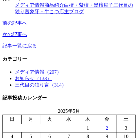
メディア情報
商品紹介
白檀・紫檀・黒檀
扇子
三代目の
独り言
象牙・牛こつ
店主ブログ
前の記事へ
次の記事へ
記事一覧に戻る
カテゴリー
メディア情報（207）
お知らせ（138）
三代目の独り言（314）
記事投稿カレンダー
2025年5月
日
月
火
水
木
金
土
1
2
3
4
5
6
7
8
9
10