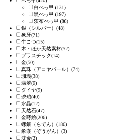
べっ甲(420)
白べっ甲 (131)
黒べっ甲 (197)
茨布べっ甲 (88)
銀（シルバー）(48)
象牙(71)
牛こつ(15)
木・ほか天然素材(52)
プラスチック(14)
金(50)
真珠（アコヤパール）(74)
珊瑚(38)
翡翠(9)
ダイヤ(9)
琥珀(40)
水晶(12)
天然石(47)
金蒔絵(206)
螺鈿（らでん）(186)
象嵌（ぞうがん）(3)
沈金(3)