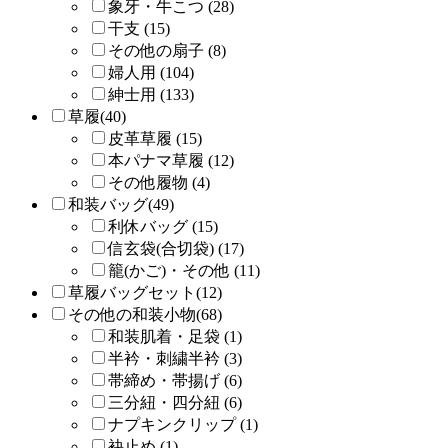
象牙・牛こつ (28)
干支 (15)
その他の扇子 (8)
婦人用 (104)
紳士用 (133)
草履(40)
皮革草履 (15)
本パナマ草履 (12)
その他履物 (4)
和装バッグ(49)
利休バッグ (15)
信玄袋(合切袋) (17)
籠(かご)・その他 (11)
草履バッグセット(12)
その他の和装小物(68)
和装肌着・足袋 (1)
半衿・刺繍半衿 (3)
帯締め・帯揚げ (6)
三分紐・四分紐 (6)
ナプキンクリップ (1)
袂止め (1)