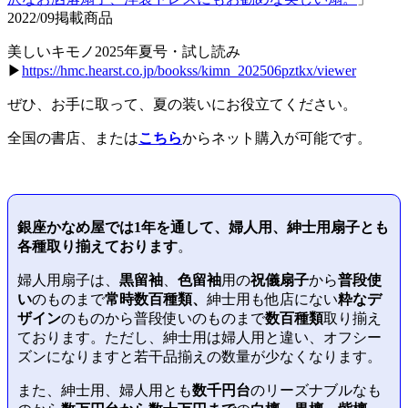
2022/09掲載商品
美しいキモノ2025年夏号・試し読み
▶
https://hmc.hearst.co.jp/bookss/kimn_202506pztkx/viewer
ぜひ、お手に取って、夏の装いにお役立てください。
全国の書店、または
こちら
からネット購入が可能です。
銀座かなめ屋では
1年を通して、婦人用、紳士用扇子とも
各種取り揃えております
。
婦人用扇子は、
黒留袖
、
色留袖
用の
祝儀扇子
から
普段使
い
のものまで
常時数百種類、
紳士用も他店にない
粋なデ
ザイン
のものから普段使いのものまで
数百種類
取り揃え
ております。ただし、紳士用は婦人用と違い、オフシー
ズンになりますと若干品揃えの数量が少なくなります。
また、紳士用、婦人用とも
数千円台
のリーズナブルなも