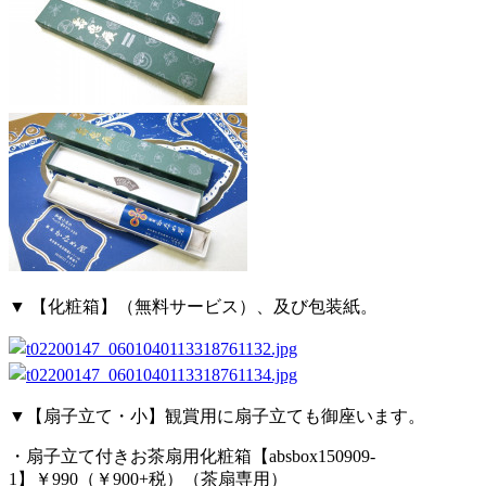
▼ 【化粧箱】（無料サービス）、及び包装紙。
▼【扇子立て・小】観賞用に扇子立ても御座います。
・扇子立て付きお茶扇用化粧箱【absbox150909-
1】￥990（￥900+税）（茶扇専用）