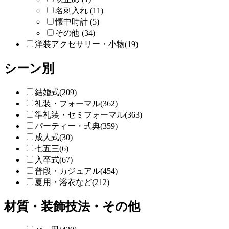
名刺入れ (11)
懐中時計 (5)
その他 (34)
洋装アクセサリー・小物(19)
シーン別
結婚式(209)
礼装・フォーマル(362)
準礼装・セミフォーマル(363)
パーティー・式典(359)
成人式(30)
七五三(6)
入卒式(67)
普段・カジュアル(454)
夏用・浴衣など(212)
材質・装飾技法・その他