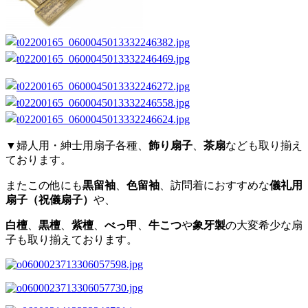
▼婦人用・紳士用扇子各種、
飾り扇子
、
茶扇
なども取り揃え
ております。
またこの他にも
黒留袖
、
色留袖
、訪問着におすすめな
儀礼用
扇子（祝儀扇子）
や、
白檀
、
黒檀
、
紫檀
、
べっ甲
、
牛こつ
や
象牙製
の大変希少な扇
子も取り揃えております。