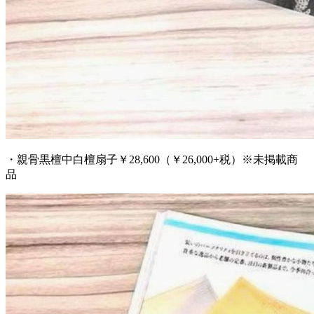
・親骨黒檀中白檀扇子￥28,600（￥26,000+税）※未掲載商
品