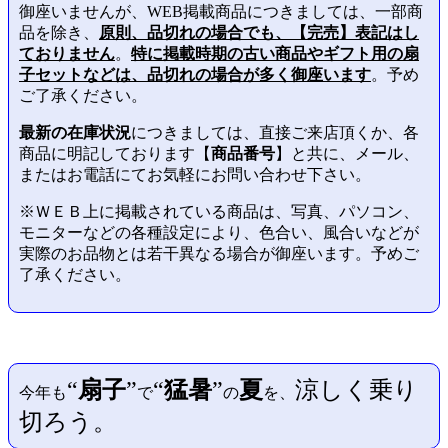
御座いませんが、WEB掲載商品につきましては、一部商
品を除き、
原則、品切れの場合でも、【完売】表記はし
ておりません
。
特に掲載時期の古い商品やギフト用の扇
子セットなどは、品切れの場合が多く御座います
。予め
ご了承ください。
最新の在庫状況
につきましては、直接ご来店頂くか、各
商品に明記しております【
商品番号
】と共に、メール、
またはお電話にてお気軽にお問い合わせ下さい。
※ＷＥＢ上に掲載されている商品は、写真、パソコン、
モニターなどの各種設定により、色合い、風合いなどが
実際のお品物とは若干異なる場合が御座います。予めご
了承ください。
“
扇子
”
“
猛暑
”
夏
涼しく乗り
今年も
で
の
を、
切ろう。