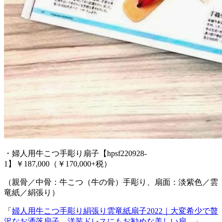
・婦人用牛こつ手彫り扇子【hpsf220928-
1】￥187,000（￥170,000+税）
（親骨／中骨：牛こつ（牛の骨）手彫り、扇面：淡紫色／雲
竜紙／絹張り）
「
婦人用牛こつ手彫り絹張り雲竜紙扇子2022｜大変希少で贅
沢なお洒落扇子、洋装ドレスにもお勧めな美しい扇。
」