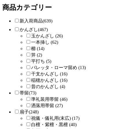
商品カテゴリー
新入荷商品(639)
かんざし(467)
玉かんざし (26)
一本挿し (62)
櫛 (14)
笄 (2)
平打ち (5)
バレッタ・ローマ留め (13)
干支かんざし (16)
稲穂かんざし (16)
昔のかんざし (4)
帯留(73)
準礼装用帯留 (46)
洒落用帯留 (27)
扇子(248)
祝儀・儀礼用(末広) (17)
白檀・紫檀・黒檀 (40)