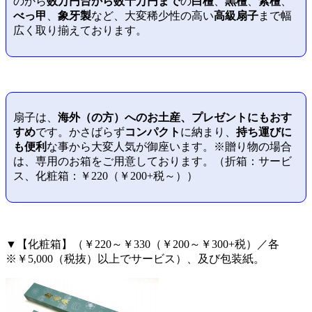
のから
数万円台から数十万円まで
の
白檀
、
黒檀
、
紫檀
、
べっ甲
、
象牙製
など、大変稀少性の高い
高級扇子
まで幅
広く取り揃えております。
扇子は、
海外（の方）へのお土産、プレゼントにもおす
すめ
です。かさばらず
コンパクト
に納まり、
持ち運びに
も便利
な事から大変人気が御座います。※贈り物の場合
は、専用のお箱をご用意しております。（折箱：サービ
ス、化粧箱：￥220（￥200+税～））
▼【化粧箱】（￥220～￥330（￥200～￥300+税）／各
※￥5,000（税抜）以上でサービス）、及び包装紙。