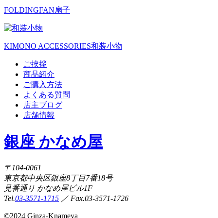
FOLDINGFAN
扇子
KIMONO ACCESSORIES
和装小物
ご挨拶
商品紹介
ご購入方法
よくある質問
店主ブログ
店舗情報
銀座 かなめ屋
〒104-0061
東京都中央区銀座8丁目7番18号
見番通り かなめ屋ビル1F
Tel.
03-3571-1715
／ Fax.03-3571-1726
©
2024 Ginza-Knameya