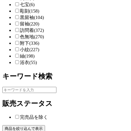
七宝(6)
彫刻(158)
黒留袖(104)
留袖(220)
訪問着(372)
色無地(270)
附下(336)
小紋(227)
紬(198)
浴衣(55)
キーワード検索
販売ステータス
完売品を除く