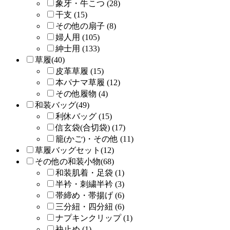
象牙・牛こつ (28)
干支 (15)
その他の扇子 (8)
婦人用 (105)
紳士用 (133)
草履(40)
皮革草履 (15)
本パナマ草履 (12)
その他履物 (4)
和装バッグ(49)
利休バッグ (15)
信玄袋(合切袋) (17)
籠(かご)・その他 (11)
草履バッグセット(12)
その他の和装小物(68)
和装肌着・足袋 (1)
半衿・刺繍半衿 (3)
帯締め・帯揚げ (6)
三分紐・四分紐 (6)
ナプキンクリップ (1)
袂止め (1)