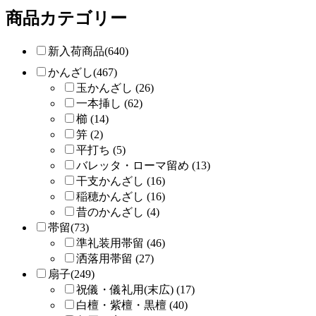
商品カテゴリー
新入荷商品(640)
かんざし(467)
玉かんざし (26)
一本挿し (62)
櫛 (14)
笄 (2)
平打ち (5)
バレッタ・ローマ留め (13)
干支かんざし (16)
稲穂かんざし (16)
昔のかんざし (4)
帯留(73)
準礼装用帯留 (46)
洒落用帯留 (27)
扇子(249)
祝儀・儀礼用(末広) (17)
白檀・紫檀・黒檀 (40)