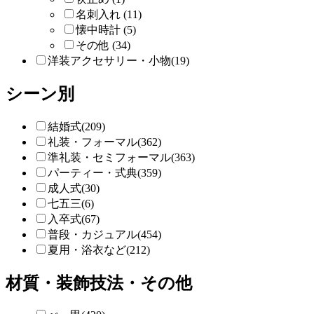
名刺入れ (11)
懐中時計 (5)
その他 (34)
洋装アクセサリー・小物(19)
シーン別
結婚式(209)
礼装・フォーマル(362)
準礼装・セミフォーマル(363)
パーティー・式典(359)
成人式(30)
七五三(6)
入卒式(67)
普段・カジュアル(454)
夏用・浴衣など(212)
材質・装飾技法・その他