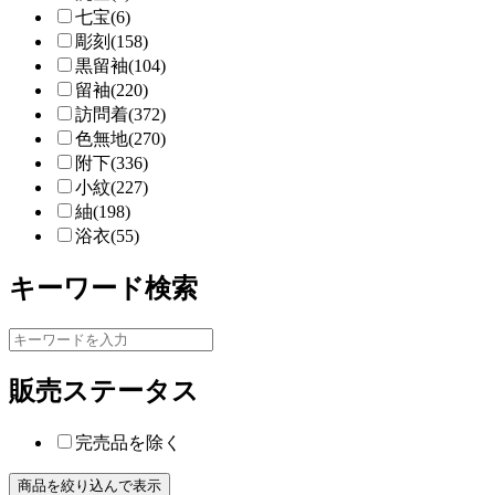
七宝(6)
彫刻(158)
黒留袖(104)
留袖(220)
訪問着(372)
色無地(270)
附下(336)
小紋(227)
紬(198)
浴衣(55)
キーワード検索
販売ステータス
完売品を除く