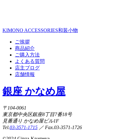
KIMONO ACCESSORIES
和装小物
ご挨拶
商品紹介
ご購入方法
よくある質問
店主ブログ
店舗情報
銀座 かなめ屋
〒104-0061
東京都中央区銀座8丁目7番18号
見番通り かなめ屋ビル1F
Tel.
03-3571-1715
／ Fax.03-3571-1726
©
2024 Ginza-Knameya