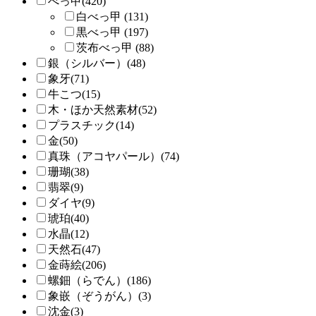
べっ甲(420)
白べっ甲 (131)
黒べっ甲 (197)
茨布べっ甲 (88)
銀（シルバー）(48)
象牙(71)
牛こつ(15)
木・ほか天然素材(52)
プラスチック(14)
金(50)
真珠（アコヤパール）(74)
珊瑚(38)
翡翠(9)
ダイヤ(9)
琥珀(40)
水晶(12)
天然石(47)
金蒔絵(206)
螺鈿（らでん）(186)
象嵌（ぞうがん）(3)
沈金(3)