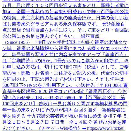
５月、目出度く１００回目を迎える東をどり、新橋芸者衆に
加え、全国十九花街の芸者衆が日替わりで舞う百回記念公演
の特集。東京六花街の芸者衆の座談会ほか、日本の美しい新
ばし芸者衆のグラビアもある永久保存版です。 ぜひ銀座百
点加盟店で銀座百点をお手に取り、そして東をどり・百回記
念公演にもお足を運んでください。 銀座百点
（Since 1955） ・創刊から半世紀以上も続く銀座の老舗タウ
ン誌、銀座の老舗情報から銀座にまつわる様々なエッセイな
ど、毎号綺麗な写真と共に内容充実ですアップ『銀座百点』
は「定期購読」 のほか、1冊からでもご購入が可能です。 ※
お申し込み方法は、切手にて1冊270円（税込）として、ご希
望の号・部数・お名前・ご住所をご記入の後、代金分の切手
を同封の上、下記の宛先までお送り下さい。ただし切手は
500円以下のものをご利用下さい。 ◇送付先：〒104-0061 東
京都中央区銀座5-8-20 銀座コアビル8階『銀座百店会』 ◇お
問い合わせ先：TEL：03-3571-6860 ▼【百回記念公演 第
100回東をどり】 普段は一見お断りと閉ざす新橋花柳界の門
年一度の東をどりにその扉が開き 百回を迎え 新橋芸者に
華を添える 十九花街の芸者衆が祝い舞台に参集 令和７年 ５
月２１日〜５月２７日 ７日間 全１４回公演 ぜひお足を運
んでください。 《チケットWeb松竹》➡ https://www1.ticket-