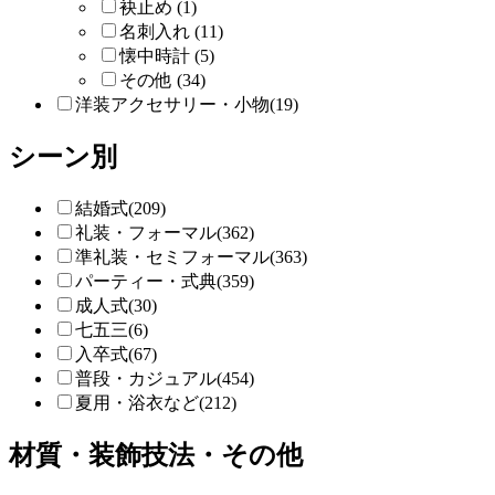
袂止め (1)
名刺入れ (11)
懐中時計 (5)
その他 (34)
洋装アクセサリー・小物(19)
シーン別
結婚式(209)
礼装・フォーマル(362)
準礼装・セミフォーマル(363)
パーティー・式典(359)
成人式(30)
七五三(6)
入卒式(67)
普段・カジュアル(454)
夏用・浴衣など(212)
材質・装飾技法・その他