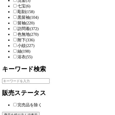
沈金(3)
七宝(6)
彫刻(158)
黒留袖(104)
留袖(220)
訪問着(372)
色無地(270)
附下(336)
小紋(227)
紬(198)
浴衣(55)
キーワード検索
販売ステータス
完売品を除く