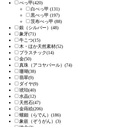
べっ甲(420)
白べっ甲 (131)
黒べっ甲 (197)
茨布べっ甲 (88)
銀（シルバー）(48)
象牙(71)
牛こつ(15)
木・ほか天然素材(52)
プラスチック(14)
金(50)
真珠（アコヤパール）(74)
珊瑚(38)
翡翠(9)
ダイヤ(9)
琥珀(40)
水晶(12)
天然石(47)
金蒔絵(206)
螺鈿（らでん）(186)
象嵌（ぞうがん）(3)