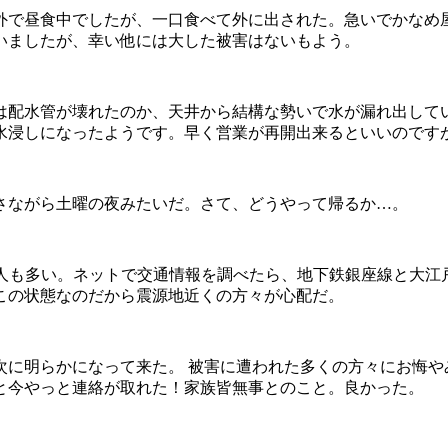
うど外で昼食中でしたが、一口食べて外に出された。急いでかな
いましたが、幸い他には大した被害はないもよう。
は配水管が壊れたのか、天井から結構な勢いで水が漏れ出して
水浸しになったようです。早く営業が再開出来るといいのです
さながら土曜の夜みたいだ。さて、どうやって帰るか…。
る人も多い。ネットで交通情報を調べたら、地下鉄銀座線と大江
この状態なのだから震源地近くの方々が心配だ。
次に明らかになって来た。 被害に遭われた多くの方々にお悔や
と今やっと連絡が取れた！家族皆無事とのこと。良かった。