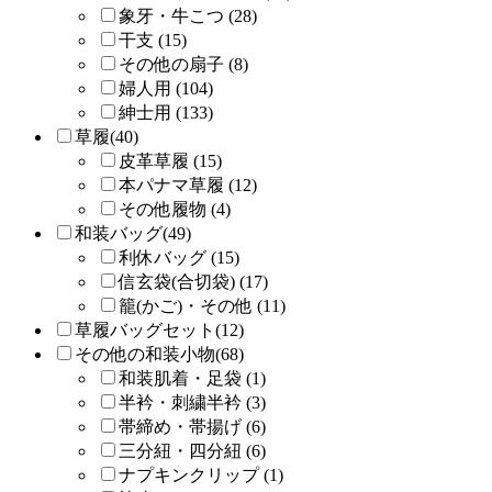
象牙・牛こつ (28)
干支 (15)
その他の扇子 (8)
婦人用 (104)
紳士用 (133)
草履(40)
皮革草履 (15)
本パナマ草履 (12)
その他履物 (4)
和装バッグ(49)
利休バッグ (15)
信玄袋(合切袋) (17)
籠(かご)・その他 (11)
草履バッグセット(12)
その他の和装小物(68)
和装肌着・足袋 (1)
半衿・刺繍半衿 (3)
帯締め・帯揚げ (6)
三分紐・四分紐 (6)
ナプキンクリップ (1)