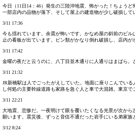
今日（11日14：46）発生の三陸沖地震、怖かった！ちょ
一部店内の品物が落下、そして屋上の建造物が少し破損して
3/11 17:36
今も揺れています。余震が怖いです。かなめ屋の斜前のビル
止の看板が出ています。ビン類がかなり倒れ破損し、店内が
3/11 17:42
金曜の夜だと云うのに、八丁目並木通りに人通りはまばら。
3/11 21:32
JR新橋駅は人でごったがえしていた。地面に座りこんでい
し何処の主要幹線道路も家路を急ぐ人と車で大混雑。東京で
3/11 22:21
大地震、悲惨だ。一夜明けて眼を覆いたくなる光景が次から
願います。震災後、ずっと音信不通だった岩手にいる弟家族
3/12 8:24