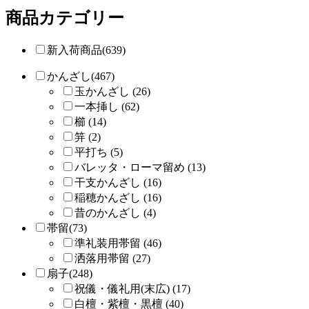
商品カテゴリー
新入荷商品(639)
かんざし(467)
玉かんざし (26)
一本挿し (62)
櫛 (14)
笄 (2)
平打ち (5)
バレッタ・ローマ留め (13)
干支かんざし (16)
稲穂かんざし (16)
昔のかんざし (4)
帯留(73)
準礼装用帯留 (46)
洒落用帯留 (27)
扇子(248)
祝儀・儀礼用(末広) (17)
白檀・紫檀・黒檀 (40)