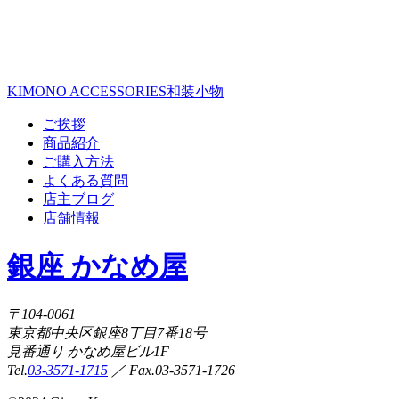
KIMONO ACCESSORIES
和装小物
ご挨拶
商品紹介
ご購入方法
よくある質問
店主ブログ
店舗情報
銀座 かなめ屋
〒104-0061
東京都中央区銀座8丁目7番18号
見番通り かなめ屋ビル1F
Tel.
03-3571-1715
／ Fax.03-3571-1726