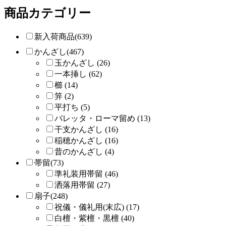
商品カテゴリー
新入荷商品(639)
かんざし(467)
玉かんざし (26)
一本挿し (62)
櫛 (14)
笄 (2)
平打ち (5)
バレッタ・ローマ留め (13)
干支かんざし (16)
稲穂かんざし (16)
昔のかんざし (4)
帯留(73)
準礼装用帯留 (46)
洒落用帯留 (27)
扇子(248)
祝儀・儀礼用(末広) (17)
白檀・紫檀・黒檀 (40)