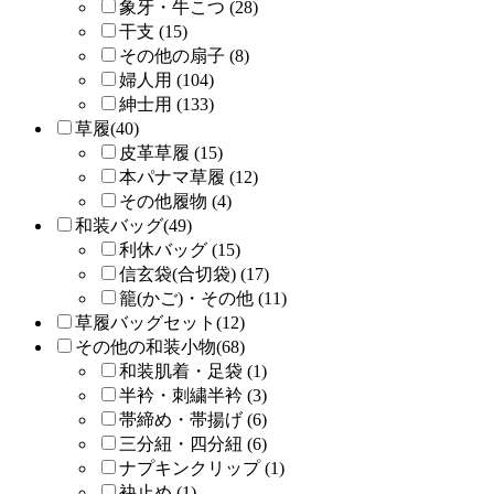
象牙・牛こつ (28)
干支 (15)
その他の扇子 (8)
婦人用 (104)
紳士用 (133)
草履(40)
皮革草履 (15)
本パナマ草履 (12)
その他履物 (4)
和装バッグ(49)
利休バッグ (15)
信玄袋(合切袋) (17)
籠(かご)・その他 (11)
草履バッグセット(12)
その他の和装小物(68)
和装肌着・足袋 (1)
半衿・刺繍半衿 (3)
帯締め・帯揚げ (6)
三分紐・四分紐 (6)
ナプキンクリップ (1)
袂止め (1)