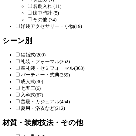
名刺入れ (11)
懐中時計 (5)
その他 (34)
洋装アクセサリー・小物(19)
シーン別
結婚式(209)
礼装・フォーマル(362)
準礼装・セミフォーマル(363)
パーティー・式典(359)
成人式(30)
七五三(6)
入卒式(67)
普段・カジュアル(454)
夏用・浴衣など(212)
材質・装飾技法・その他