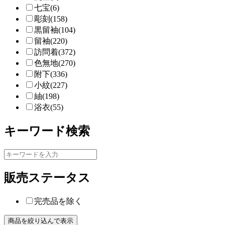
七宝(6)
彫刻(158)
黒留袖(104)
留袖(220)
訪問着(372)
色無地(270)
附下(336)
小紋(227)
紬(198)
浴衣(55)
キーワード検索
販売ステータス
完売品を除く