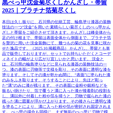
黒べっ甲沈金菊尽くしかんざし・帯留
2025｜プラチナ箔菊尽くし
本日は久し振りに、石川県の伝統工芸、輪島塗り漆器の装飾
技法の一つ“沈金”を用いた素晴らしい菊尽くしのべっ甲かん
ざしと帯留をご紹介させて頂きます。かんざしは峰全体から
足の付け根まで、帯留は表面全体から側面まで、プラチナ箔
を贅沢に用いた沈金装飾にて、幾つもの菊の花を見事に咲か
せた逸品です。（2025.10.掲載商品） かんざし、帯留とも単
品で販売しておりますが、セットでお持ちいただくとコーデ
ィネイトの幅がより広がり宜しいかと思います。 沈金と
は、石川県の輪島塗りなどに見られる漆器の装飾技法の一
つ。漆の表面に刃物等で文様を彫り、その表面に透明な漆を
塗ります。そしてその漆が乾かぬ間に、“表面”に塗られた漆
のみをふき取ります。そうすることにより、先ほど彫っ
た“溝”のみに漆が残ります。 その表面に金粉や銀粉などを
振るい掛けたり、箔で覆うと溝に入った漆が接着剤の役割を
し、溝以外に付着した粉や箔を掃うと、刃物で掘られた漆の
残った溝に図案が浮かび上がります。その後さらに透明な漆
を塗ることにより、溝に入った粉や箔が密封され固定されま
す。 べっ甲の場合も同様に、まず無垢のべっ甲に刃物で模