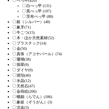
べっ甲(420)
白べっ甲 (131)
黒べっ甲 (197)
茨布べっ甲 (88)
銀（シルバー）(48)
象牙(71)
牛こつ(15)
木・ほか天然素材(52)
プラスチック(14)
金(50)
真珠（アコヤパール）(74)
珊瑚(38)
翡翠(9)
ダイヤ(9)
琥珀(40)
水晶(12)
天然石(47)
金蒔絵(206)
螺鈿（らでん）(186)
象嵌（ぞうがん）(3)
沈金(3)