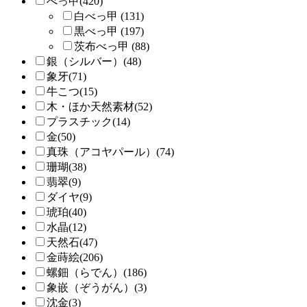
べっ甲(420)
白べっ甲 (131)
黒べっ甲 (197)
茨布べっ甲 (88)
銀（シルバー）(48)
象牙(71)
牛こつ(15)
木・ほか天然素材(52)
プラスチック(14)
金(50)
真珠（アコヤパール）(74)
珊瑚(38)
翡翠(9)
ダイヤ(9)
琥珀(40)
水晶(12)
天然石(47)
金蒔絵(206)
螺鈿（らでん）(186)
象嵌（ぞうがん）(3)
沈金(3)