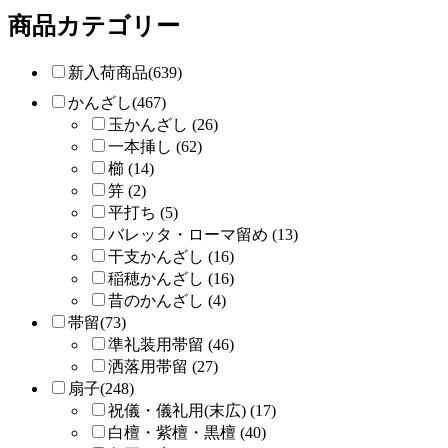
商品カテゴリー
新入荷商品(639)
かんざし(467)
玉かんざし (26)
一本挿し (62)
櫛 (14)
笄 (2)
平打ち (5)
バレッタ・ローマ留め (13)
干支かんざし (16)
稲穂かんざし (16)
昔のかんざし (4)
帯留(73)
準礼装用帯留 (46)
洒落用帯留 (27)
扇子(248)
祝儀・儀礼用(末広) (17)
白檀・紫檀・黒檀 (40)