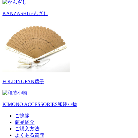
KANZASHI
かんざし
FOLDINGFAN
扇子
KIMONO ACCESSORIES
和装小物
ご挨拶
商品紹介
ご購入方法
よくある質問