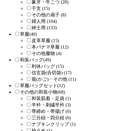
象牙・牛こつ (28)
干支 (15)
その他の扇子 (8)
婦人用 (104)
紳士用 (133)
草履(40)
皮革草履 (15)
本パナマ草履 (12)
その他履物 (4)
和装バッグ(49)
利休バッグ (15)
信玄袋(合切袋) (17)
籠(かご)・その他 (11)
草履バッグセット(12)
その他の和装小物(68)
和装肌着・足袋 (1)
半衿・刺繍半衿 (3)
帯締め・帯揚げ (6)
三分紐・四分紐 (6)
ナプキンクリップ (1)
袂止め (1)