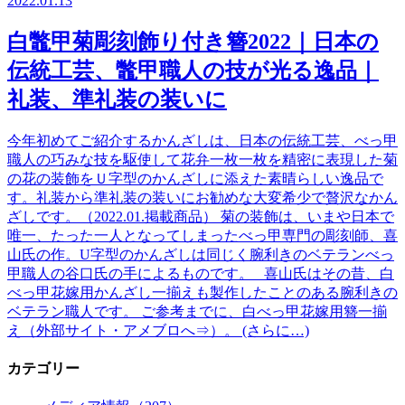
2022.01.13
白鼈甲菊彫刻飾り付き簪2022｜日本の
伝統工芸、鼈甲職人の技が光る逸品｜
礼装、準礼装の装いに
今年初めてご紹介するかんざしは、日本の伝統工芸、べっ甲
職人の巧みな技を駆使して花弁一枚一枚を精密に表現した菊
の花の装飾をＵ字型のかんざしに添えた素晴らしい逸品で
す。礼装から準礼装の装いにお勧めな大変希少で贅沢なかん
ざしです。（2022.01.掲載商品） 菊の装飾は、いまや日本で
唯一、たった一人となってしまったべっ甲専門の彫刻師、喜
山氏の作。U字型のかんざしは同じく腕利きのベテランべっ
甲職人の谷口氏の手によるものです。 喜山氏はその昔、白
べっ甲花嫁用かんざし一揃えも製作したことのある腕利きの
ベテラン職人です。 ご参考までに、白べっ甲花嫁用簪一揃
え（外部サイト・アメブロへ⇒）。 (さらに…)
カテゴリー