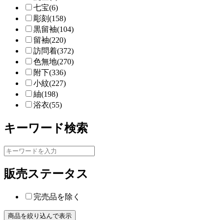
七宝(6)
彫刻(158)
黒留袖(104)
留袖(220)
訪問着(372)
色無地(270)
附下(336)
小紋(227)
紬(198)
浴衣(55)
キーワード検索
販売ステータス
完売品を除く