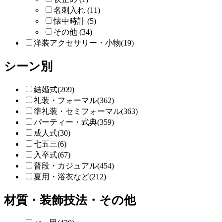
名刺入れ (11)
懐中時計 (5)
その他 (34)
洋装アクセサリー・小物(19)
シーン別
結婚式(209)
礼装・フォーマル(362)
準礼装・セミフォーマル(363)
パーティー・式典(359)
成人式(30)
七五三(6)
入卒式(67)
普段・カジュアル(454)
夏用・浴衣など(212)
材質・装飾技法・その他