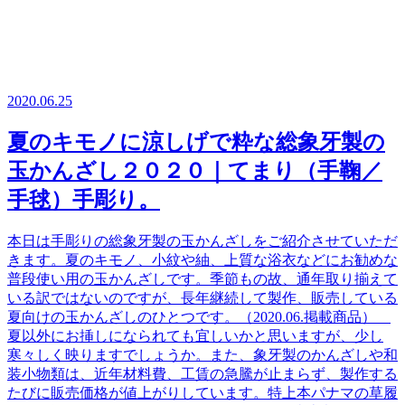
2020.06.25
夏のキモノに涼しげで粋な総象牙製の
玉かんざし２０２０｜てまり（手鞠／
手毬）手彫り。
本日は手彫りの総象牙製の玉かんざしをご紹介させていただ
きます。夏のキモノ、小紋や紬、上質な浴衣などにお勧めな
普段使い用の玉かんざしです。季節もの故、通年取り揃えて
いる訳ではないのですが、長年継続して製作、販売している
夏向けの玉かんざしのひとつです。（2020.06.掲載商品）
夏以外にお挿しになられても宜しいかと思いますが、少し
寒々しく映りますでしょうか。また、象牙製のかんざしや和
装小物類は、近年材料費、工賃の急騰が止まらず、製作する
たびに販売価格が値上がりしています。特上本パナマの草履