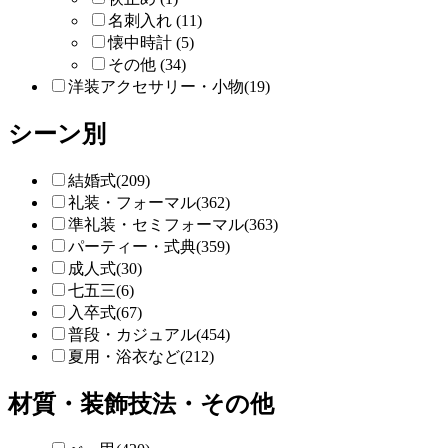
名刺入れ (11)
懐中時計 (5)
その他 (34)
洋装アクセサリー・小物(19)
シーン別
結婚式(209)
礼装・フォーマル(362)
準礼装・セミフォーマル(363)
パーティー・式典(359)
成人式(30)
七五三(6)
入卒式(67)
普段・カジュアル(454)
夏用・浴衣など(212)
材質・装飾技法・その他