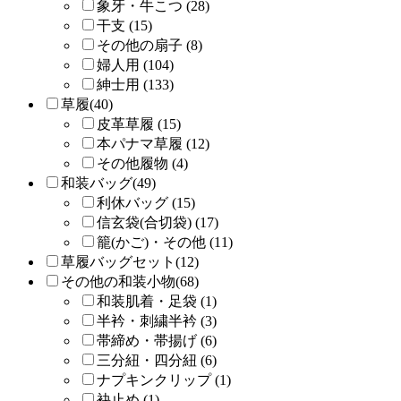
象牙・牛こつ (28)
干支 (15)
その他の扇子 (8)
婦人用 (104)
紳士用 (133)
草履(40)
皮革草履 (15)
本パナマ草履 (12)
その他履物 (4)
和装バッグ(49)
利休バッグ (15)
信玄袋(合切袋) (17)
籠(かご)・その他 (11)
草履バッグセット(12)
その他の和装小物(68)
和装肌着・足袋 (1)
半衿・刺繍半衿 (3)
帯締め・帯揚げ (6)
三分紐・四分紐 (6)
ナプキンクリップ (1)
袂止め (1)