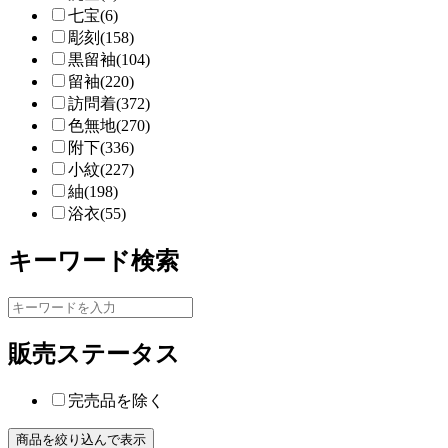
七宝(6)
彫刻(158)
黒留袖(104)
留袖(220)
訪問着(372)
色無地(270)
附下(336)
小紋(227)
紬(198)
浴衣(55)
キーワード検索
販売ステータス
完売品を除く