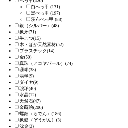
べっ甲(420)
白べっ甲 (131)
黒べっ甲 (197)
茨布べっ甲 (88)
銀（シルバー）(48)
象牙(71)
牛こつ(15)
木・ほか天然素材(52)
プラスチック(14)
金(50)
真珠（アコヤパール）(74)
珊瑚(38)
翡翠(9)
ダイヤ(9)
琥珀(40)
水晶(12)
天然石(47)
金蒔絵(206)
螺鈿（らでん）(186)
象嵌（ぞうがん）(3)
沈金(3)