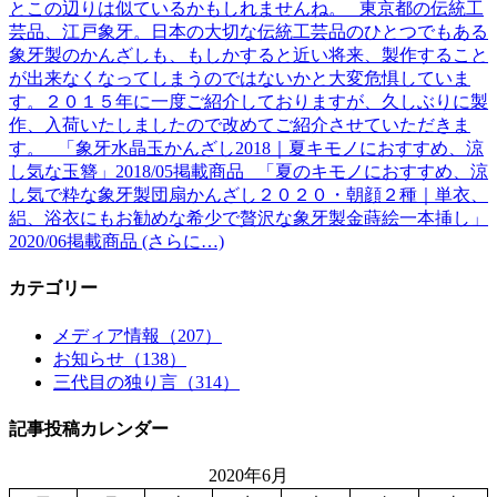
とこの辺りは似ているかもしれませんね。 東京都の伝統工
芸品、江戸象牙。日本の大切な伝統工芸品のひとつでもある
象牙製のかんざしも、もしかすると近い将来、製作すること
が出来なくなってしまうのではないかと大変危惧していま
す。２０１５年に一度ご紹介しておりますが、久しぶりに製
作、入荷いたしましたので改めてご紹介させていただきま
す。 「象牙水晶玉かんざし2018｜夏キモノにおすすめ、涼
し気な玉簪」2018/05掲載商品 「夏のキモノにおすすめ、涼
し気で粋な象牙製団扇かんざし２０２０・朝顔２種｜単衣、
絽、浴衣にもお勧めな希少で贅沢な象牙製金蒔絵一本挿し」
2020/06掲載商品 (さらに…)
カテゴリー
メディア情報（207）
お知らせ（138）
三代目の独り言（314）
記事投稿カレンダー
2020年6月