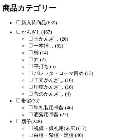
商品カテゴリー
新入荷商品(639)
かんざし(467)
玉かんざし (26)
一本挿し (62)
櫛 (14)
笄 (2)
平打ち (5)
バレッタ・ローマ留め (13)
干支かんざし (16)
稲穂かんざし (16)
昔のかんざし (4)
帯留(73)
準礼装用帯留 (46)
洒落用帯留 (27)
扇子(248)
祝儀・儀礼用(末広) (17)
白檀・紫檀・黒檀 (40)