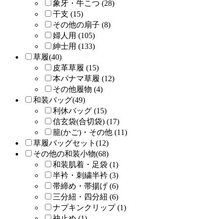
象牙・牛こつ (28)
干支 (15)
その他の扇子 (8)
婦人用 (105)
紳士用 (133)
草履(40)
皮革草履 (15)
本パナマ草履 (12)
その他履物 (4)
和装バッグ(49)
利休バッグ (15)
信玄袋(合切袋) (17)
籠(かご)・その他 (11)
草履バッグセット(12)
その他の和装小物(68)
和装肌着・足袋 (1)
半衿・刺繍半衿 (3)
帯締め・帯揚げ (6)
三分紐・四分紐 (6)
ナプキンクリップ (1)
袂止め (1)