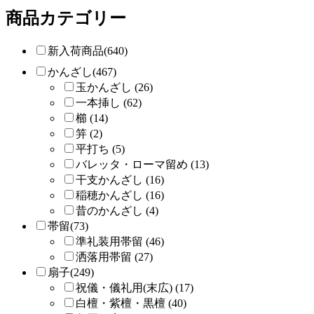
商品カテゴリー
新入荷商品(640)
かんざし(467)
玉かんざし (26)
一本挿し (62)
櫛 (14)
笄 (2)
平打ち (5)
バレッタ・ローマ留め (13)
干支かんざし (16)
稲穂かんざし (16)
昔のかんざし (4)
帯留(73)
準礼装用帯留 (46)
洒落用帯留 (27)
扇子(249)
祝儀・儀礼用(末広) (17)
白檀・紫檀・黒檀 (40)