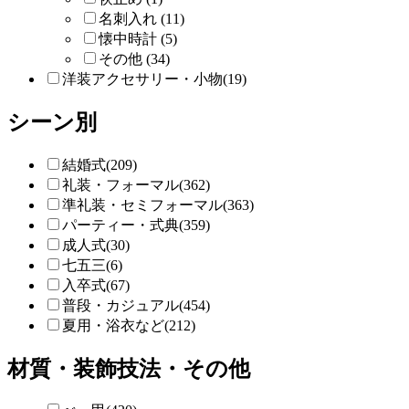
名刺入れ (11)
懐中時計 (5)
その他 (34)
洋装アクセサリー・小物(19)
シーン別
結婚式(209)
礼装・フォーマル(362)
準礼装・セミフォーマル(363)
パーティー・式典(359)
成人式(30)
七五三(6)
入卒式(67)
普段・カジュアル(454)
夏用・浴衣など(212)
材質・装飾技法・その他