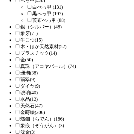
べっ甲(420)
白べっ甲 (131)
黒べっ甲 (197)
茨布べっ甲 (88)
銀（シルバー）(48)
象牙(71)
牛こつ(15)
木・ほか天然素材(52)
プラスチック(14)
金(50)
真珠（アコヤパール）(74)
珊瑚(38)
翡翠(9)
ダイヤ(9)
琥珀(40)
水晶(12)
天然石(47)
金蒔絵(206)
螺鈿（らでん）(186)
象嵌（ぞうがん）(3)
沈金(3)