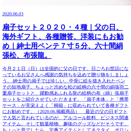
2020.06.03
扇子セット２０２０・４種｜父の日、
海外ギフト、各種贈答、洋装にもお勧
め｜紳士用ペンテ７寸５分、六十間絹
張松、布張龍。
今月２１日（日）は全国的に父の日です。日ごろお世話にな
っているお父さんへ感謝の気持ちを込めて贈り物をしましょ
う。 紳士用の扇子では珍しい、中骨に絵を描き入れたペン
テの短地扇子。ちょっと渋めな松の絵柄の六十間の絹張羽二
重扇子セットと、躍動感あふれる龍の絵柄の布（綿）張扇子
セットをご紹介させていただきます。「扇子本体」と「携帯
ケース」が見栄えよく「桐箱」に収められていて各種ギフト
にお勧めです。（2020.06.掲載商品） 最近の父の日ギフト
で人気と言われているのが、アルコール飲料、ビジネス関連
アイテム、そして観葉植物、趣味のグッズなどだそうです。
ちょっと昔でしたら、定番アイテムとしてネクタイ、ポロシ