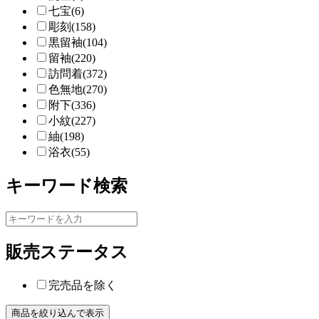
七宝(6)
彫刻(158)
黒留袖(104)
留袖(220)
訪問着(372)
色無地(270)
附下(336)
小紋(227)
紬(198)
浴衣(55)
キーワード検索
販売ステータス
完売品を除く