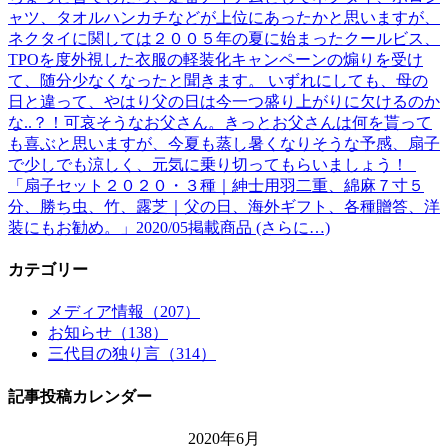
ャツ、タオルハンカチなどが上位にあったかと思いますが、
ネクタイに関しては２００５年の夏に始まったクールビス、
TPOを度外視した衣服の軽装化キャンペーンの煽りを受け
て、随分少なくなったと聞きます。 いずれにしても、母の
日と違って、やはり父の日は今一つ盛り上がりに欠けるのか
な..？！可哀そうなお父さん。きっとお父さんは何を貰って
も喜ぶと思いますが、今夏も蒸し暑くなりそうな予感、扇子
で少しでも涼しく、元気に乗り切ってもらいましょう！
「扇子セット２０２０・３種｜紳士用羽二重、綿麻７寸５
分、勝ち虫、竹、露芝｜父の日、海外ギフト、各種贈答、洋
装にもお勧め。」2020/05掲載商品 (さらに…)
カテゴリー
メディア情報（207）
お知らせ（138）
三代目の独り言（314）
記事投稿カレンダー
2020年6月