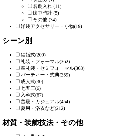
名刺入れ (11)
懐中時計 (5)
その他 (34)
洋装アクセサリー・小物(19)
シーン別
結婚式(209)
礼装・フォーマル(362)
準礼装・セミフォーマル(363)
パーティー・式典(359)
成人式(30)
七五三(6)
入卒式(67)
普段・カジュアル(454)
夏用・浴衣など(212)
材質・装飾技法・その他