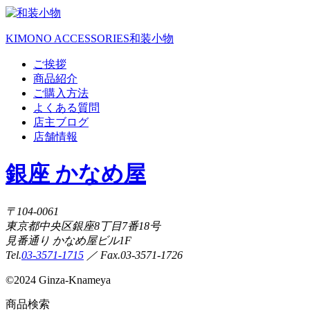
KIMONO ACCESSORIES
和装小物
ご挨拶
商品紹介
ご購入方法
よくある質問
店主ブログ
店舗情報
銀座 かなめ屋
〒104-0061
東京都中央区銀座8丁目7番18号
見番通り かなめ屋ビル1F
Tel.
03-3571-1715
／ Fax.03-3571-1726
©
2024 Ginza-Knameya
商品検索