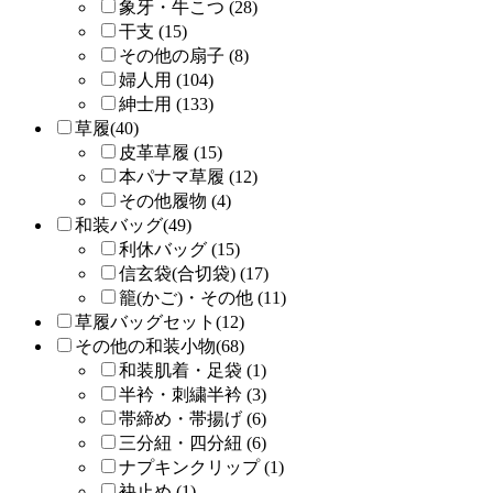
象牙・牛こつ (28)
干支 (15)
その他の扇子 (8)
婦人用 (104)
紳士用 (133)
草履(40)
皮革草履 (15)
本パナマ草履 (12)
その他履物 (4)
和装バッグ(49)
利休バッグ (15)
信玄袋(合切袋) (17)
籠(かご)・その他 (11)
草履バッグセット(12)
その他の和装小物(68)
和装肌着・足袋 (1)
半衿・刺繍半衿 (3)
帯締め・帯揚げ (6)
三分紐・四分紐 (6)
ナプキンクリップ (1)
袂止め (1)