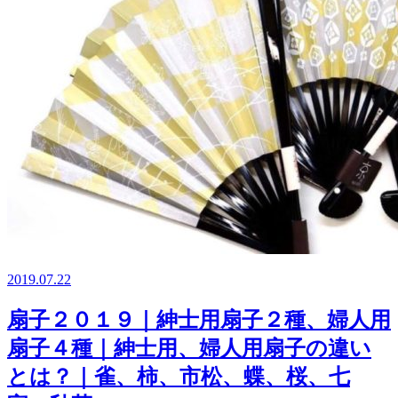
2019.07.22
扇子２０１９｜紳士用扇子２種、婦人用
扇子４種｜紳士用、婦人用扇子の違い
とは？｜雀、柿、市松、蝶、桜、七