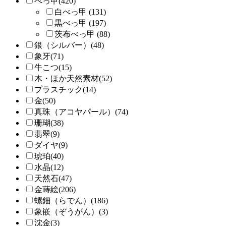
べっ甲(420)
白べっ甲 (131)
黒べっ甲 (197)
茨布べっ甲 (88)
銀（シルバー）(48)
象牙(71)
牛こつ(15)
木・ほか天然素材(52)
プラスチック(14)
金(50)
真珠（アコヤパール）(74)
珊瑚(38)
翡翠(9)
ダイヤ(9)
琥珀(40)
水晶(12)
天然石(47)
金蒔絵(206)
螺鈿（らでん）(186)
象嵌（ぞうがん）(3)
沈金(3)