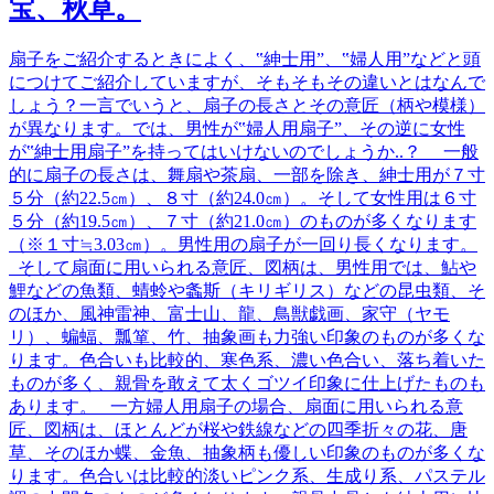
宝、秋草。
扇子をご紹介するときによく、‟紳士用”、‟婦人用”などと頭
につけてご紹介していますが、そもそもその違いとはなんで
しょう？一言でいうと、扇子の長さとその意匠（柄や模様）
が異なります。では、男性が‟婦人用扇子”、その逆に女性
が‟紳士用扇子”を持ってはいけないのでしょうか..？ 一般
的に扇子の長さは、舞扇や茶扇、一部を除き、紳士用が７寸
５分（約22.5㎝）、８寸（約24.0㎝）。そして女性用は６寸
５分（約19.5㎝）、７寸（約21.0㎝）のものが多くなります
（※１寸≒3.03㎝）。男性用の扇子が一回り長くなります。
そして扇面に用いられる意匠、図柄は、男性用では、鮎や
鯉などの魚類、蜻蛉や螽斯（キリギリス）などの昆虫類、そ
のほか、風神雷神、富士山、龍、鳥獣戯画、家守（ヤモ
リ）、蝙蝠、瓢箪、竹、抽象画も力強い印象のものが多くな
ります。色合いも比較的、寒色系、濃い色合い、落ち着いた
ものが多く、親骨を敢えて太くゴツイ印象に仕上げたものも
あります。 一方婦人用扇子の場合、扇面に用いられる意
匠、図柄は、ほとんどが桜や鉄線などの四季折々の花、唐
草、そのほか蝶、金魚、抽象柄も優しい印象のものが多くな
ります。色合いは比較的淡いピンク系、生成り系、パステル