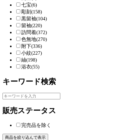
七宝(6)
彫刻(158)
黒留袖(104)
留袖(220)
訪問着(372)
色無地(270)
附下(336)
小紋(227)
紬(198)
浴衣(55)
キーワード検索
販売ステータス
完売品を除く