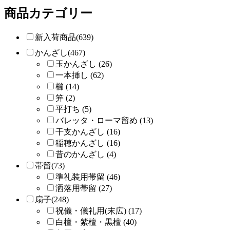
商品カテゴリー
新入荷商品(639)
かんざし(467)
玉かんざし (26)
一本挿し (62)
櫛 (14)
笄 (2)
平打ち (5)
バレッタ・ローマ留め (13)
干支かんざし (16)
稲穂かんざし (16)
昔のかんざし (4)
帯留(73)
準礼装用帯留 (46)
洒落用帯留 (27)
扇子(248)
祝儀・儀礼用(末広) (17)
白檀・紫檀・黒檀 (40)