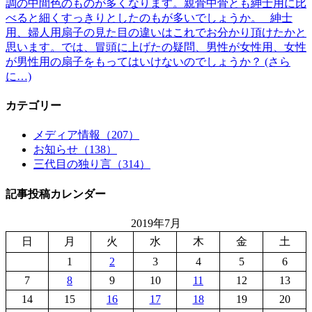
調の中間色のものが多くなります。親骨中骨とも紳士用に比
べると細くすっきりとしたのもが多いでしょうか。 紳士
用、婦人用扇子の見た目の違いはこれでお分かり頂けたかと
思います。では、冒頭に上げたの疑問、男性が女性用、女性
が男性用の扇子をもってはいけないのでしょうか？ (さら
に…)
カテゴリー
メディア情報（207）
お知らせ（138）
三代目の独り言（314）
記事投稿カレンダー
2019年7月
日
月
火
水
木
金
土
1
2
3
4
5
6
7
8
9
10
11
12
13
14
15
16
17
18
19
20