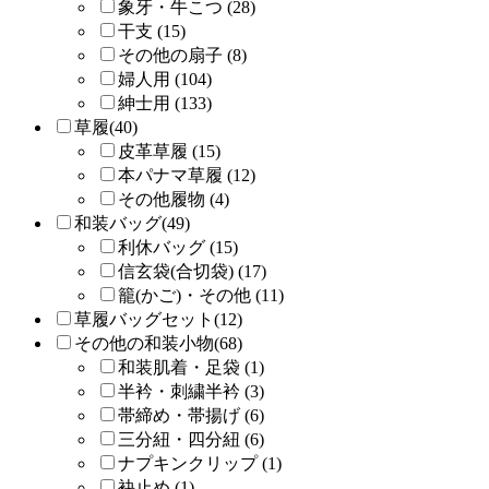
象牙・牛こつ (28)
干支 (15)
その他の扇子 (8)
婦人用 (104)
紳士用 (133)
草履(40)
皮革草履 (15)
本パナマ草履 (12)
その他履物 (4)
和装バッグ(49)
利休バッグ (15)
信玄袋(合切袋) (17)
籠(かご)・その他 (11)
草履バッグセット(12)
その他の和装小物(68)
和装肌着・足袋 (1)
半衿・刺繍半衿 (3)
帯締め・帯揚げ (6)
三分紐・四分紐 (6)
ナプキンクリップ (1)
袂止め (1)