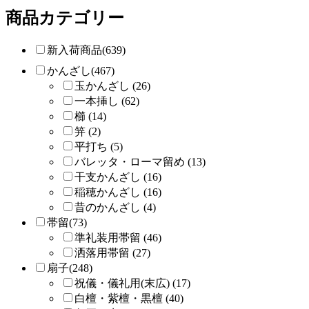
商品カテゴリー
新入荷商品(639)
かんざし(467)
玉かんざし (26)
一本挿し (62)
櫛 (14)
笄 (2)
平打ち (5)
バレッタ・ローマ留め (13)
干支かんざし (16)
稲穂かんざし (16)
昔のかんざし (4)
帯留(73)
準礼装用帯留 (46)
洒落用帯留 (27)
扇子(248)
祝儀・儀礼用(末広) (17)
白檀・紫檀・黒檀 (40)