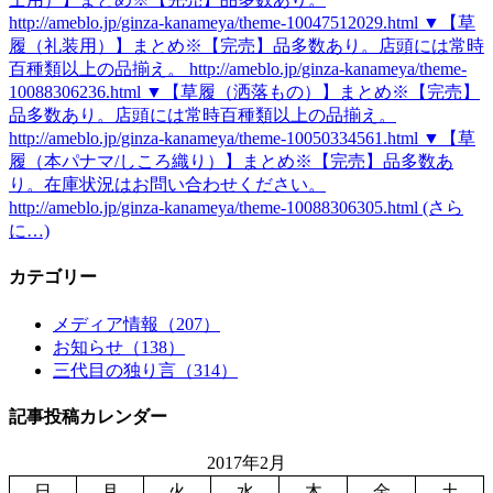
http://ameblo.jp/ginza-kanameya/theme-10047512029.html ▼【草
履（礼装用）】まとめ※【完売】品多数あり。店頭には常時
百種類以上の品揃え。 http://ameblo.jp/ginza-kanameya/theme-
10088306236.html ▼【草履（洒落もの）】まとめ※【完売】
品多数あり。店頭には常時百種類以上の品揃え。
http://ameblo.jp/ginza-kanameya/theme-10050334561.html ▼【草
履（本パナマ/しころ織り）】まとめ※【完売】品多数あ
り。在庫状況はお問い合わせください。
http://ameblo.jp/ginza-kanameya/theme-10088306305.html (さら
に…)
カテゴリー
メディア情報（207）
お知らせ（138）
三代目の独り言（314）
記事投稿カレンダー
2017年2月
日
月
火
水
木
金
土