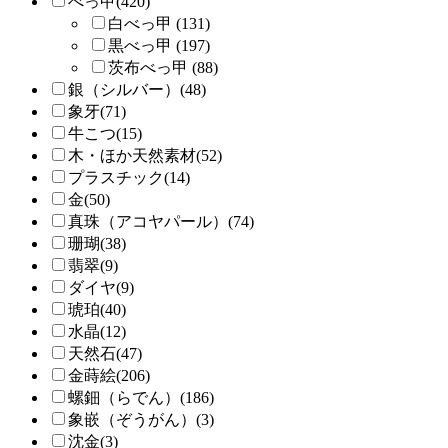
べっ甲(420)
白べっ甲 (131)
黒べっ甲 (197)
茨布べっ甲 (88)
銀（シルバー）(48)
象牙(71)
牛こつ(15)
木・ほか天然素材(52)
プラスチック(14)
金(50)
真珠（アコヤパール）(74)
珊瑚(38)
翡翠(9)
ダイヤ(9)
琥珀(40)
水晶(12)
天然石(47)
金蒔絵(206)
螺鈿（らでん）(186)
象嵌（ぞうがん）(3)
沈金(3)