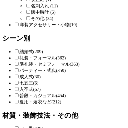
名刺入れ (11)
懐中時計 (5)
その他 (34)
洋装アクセサリー・小物(19)
シーン別
結婚式(209)
礼装・フォーマル(362)
準礼装・セミフォーマル(363)
パーティー・式典(359)
成人式(30)
七五三(6)
入卒式(67)
普段・カジュアル(454)
夏用・浴衣など(212)
材質・装飾技法・その他