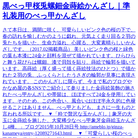
黒べっ甲桜兎螺鈿金蒔絵かんざし｜準
礼装用のべっ甲かんざし
さて本日は、満開に咲く、可愛らしいピンク色の桜の下で、
春の訪れを愉しむかのように戯れ、元気よく走り回る２羽の
兎たちを描いた、生命力溢れ、心躍る、大変素晴らしいかん
ざしです。（2017.02掲載商品） 美しいピンク色の桜と緑色
の葉も本漆に24金と顔料を混ぜて描かれています。ひらひら
と舞う花びらは螺鈿、漆で貝殻を貼り、蒔絵で輪郭を描いて
います。高蒔絵（厚く盛って描く蒔絵技法のひとつ）で描か
れた２羽の兎、ふっくらとしたうさぎの輪郭が見事に表現さ
れています。 このかんざしに限らず、今まで私のブログや
かなめ屋の各SNSでご紹介して参りました金蒔絵装飾の施さ
れたべっ甲かんざしや帯留は、ほぼすべて24金を使用してい
ます。そのため、この色合い、風合いはほぼ半永久的に色褪
せることはありません。べっ甲ともども、まさに一生ものと
言われる所以です。 ▼「粋で贅沢な玉かんざし｜象牙の大
玉に金蒔絵を施した、大変稀少なべっ甲象牙金蒔絵玉かんざ
し4種。」ブログ2015年10月28日号 http://ameblo.jp/ginza-
kanameya/entry-12089271643.html ▼「可愛らしい桜のべっ