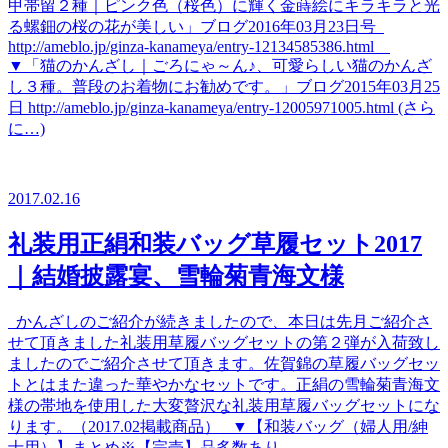
甲帯留２種｜ピンク色（桜色）に輝く金蒔絵にキラキラと光
る螺鈿の桜の花が美しい」ブログ2016年03月23日号
http://ameblo.jp/ginza-kanameya/entry-12134585386.html
▼「猫のかんざし｜ごろにゃ～ん♪、可愛らしい猫のかんざ
し３種。普段のお着物にお勧めです。」ブログ2015年03月25
日 http://ameblo.jp/ginza-kanameya/entry-12005971005.html (さら
に…)
2017.02.16
礼装用正絹和装バッグ草履セット2017
｜結婚披露宴、雪輪菊青海文様
かんざしのご紹介が続きましたので、本日は先月ご紹介さ
せて頂きました礼装用草履バッグセットの第２弾が入荷致し
ましたのでご紹介させて頂きます。佐賀錦の草履バッグセッ
トとはまた違った華やかなセットです。正絹の雪輪菊青海文
様の帯地を使用した大変贅沢な礼装用草履バッグセットにな
ります。（2017.02掲載商品） ▼【和装バッグ（婦人用/紳
士用）】まとめ※【完売】品多数あり。