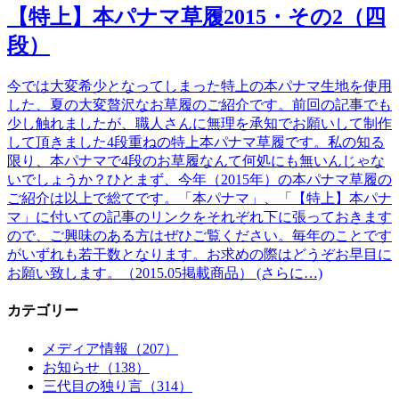
【特上】本パナマ草履2015・その2（四
段）
今では大変希少となってしまった特上の本パナマ生地を使用
した、夏の大変贅沢なお草履のご紹介です。前回の記事でも
少し触れましたが、職人さんに無理を承知でお願いして制作
して頂きました4段重ねの特上本パナマ草履です。私の知る
限り、本パナマで4段のお草履なんて何処にも無いんじゃな
いでしょうか？ひとまず、今年（2015年）の本パナマ草履の
ご紹介は以上で総てです。「本パナマ」、「【特上】本パナ
マ」に付いての記事のリンクをそれぞれ下に張っておきます
ので、ご興味のある方はぜひご覧ください。毎年のことです
がいずれも若干数となります。お求めの際はどうぞお早目に
お願い致します。（2015.05掲載商品） (さらに…)
カテゴリー
メディア情報（207）
お知らせ（138）
三代目の独り言（314）