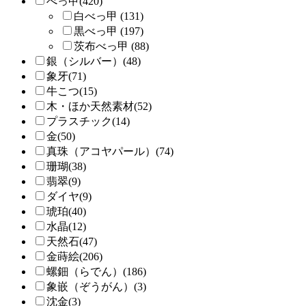
べっ甲(420)
白べっ甲 (131)
黒べっ甲 (197)
茨布べっ甲 (88)
銀（シルバー）(48)
象牙(71)
牛こつ(15)
木・ほか天然素材(52)
プラスチック(14)
金(50)
真珠（アコヤパール）(74)
珊瑚(38)
翡翠(9)
ダイヤ(9)
琥珀(40)
水晶(12)
天然石(47)
金蒔絵(206)
螺鈿（らでん）(186)
象嵌（ぞうがん）(3)
沈金(3)