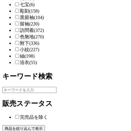
七宝(6)
彫刻(158)
黒留袖(104)
留袖(220)
訪問着(372)
色無地(270)
附下(336)
小紋(227)
紬(198)
浴衣(55)
キーワード検索
販売ステータス
完売品を除く