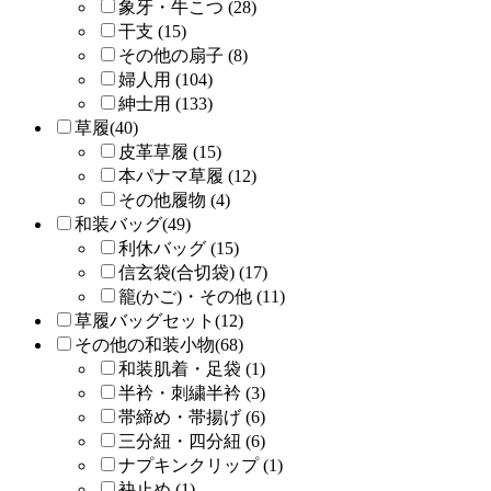
象牙・牛こつ (28)
干支 (15)
その他の扇子 (8)
婦人用 (104)
紳士用 (133)
草履(40)
皮革草履 (15)
本パナマ草履 (12)
その他履物 (4)
和装バッグ(49)
利休バッグ (15)
信玄袋(合切袋) (17)
籠(かご)・その他 (11)
草履バッグセット(12)
その他の和装小物(68)
和装肌着・足袋 (1)
半衿・刺繍半衿 (3)
帯締め・帯揚げ (6)
三分紐・四分紐 (6)
ナプキンクリップ (1)
袂止め (1)