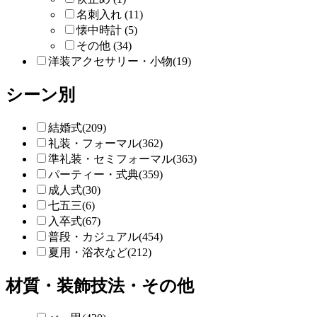
名刺入れ (11)
懐中時計 (5)
その他 (34)
洋装アクセサリー・小物(19)
シーン別
結婚式(209)
礼装・フォーマル(362)
準礼装・セミフォーマル(363)
パーティー・式典(359)
成人式(30)
七五三(6)
入卒式(67)
普段・カジュアル(454)
夏用・浴衣など(212)
材質・装飾技法・その他