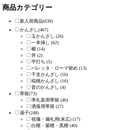
商品カテゴリー
新入荷商品(639)
かんざし(467)
玉かんざし (26)
一本挿し (62)
櫛 (14)
笄 (2)
平打ち (5)
バレッタ・ローマ留め (13)
干支かんざし (16)
稲穂かんざし (16)
昔のかんざし (4)
帯留(73)
準礼装用帯留 (46)
洒落用帯留 (27)
扇子(248)
祝儀・儀礼用(末広) (17)
白檀・紫檀・黒檀 (40)