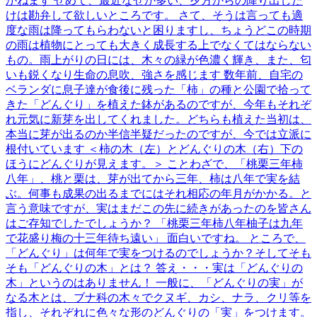
かねます せめて、最近なぜか多い、夕方からの降り出しだ
けは勘弁して欲しいところです。 さて、そうは言っても適
度な雨は降ってもらわないと困りますし、ちょうどこの時期
の雨は植物にとっても大きく成長する上でなくてはならない
もの。雨上がりの日には、木々の緑が色濃く輝き、また、匂
いも鋭くなり生命の息吹、強さを感じます 数年前、自宅の
ベランダに息子達が食後に残った「柿」の種と公園で拾って
きた「どんぐり」を植えた鉢があるのですが、今年もそれぞ
れ元気に新芽を出してくれました。どちらも植えた当初は、
本当に芽が出るのか半信半疑だったのですが、今では立派に
根付いています ＜柿の木（左）とどんぐりの木（右）下の
ほうにどんぐりが見えます。＞ ことわざで、「桃栗三年柿
八年」、桃と栗は、芽が出てから三年、柿は八年で実を結
ぶ。何事も成果の出るまでにはそれ相応の年月がかかる。と
言う意味ですが、実はまだこの先に続きがあったのを皆さん
はご存知でしたでしょうか？ 「桃栗三年柿八年柚子は九年
で花盛り梅の十三年待ち遠い」 面白いですね。 ところで、
「どんぐり」は何年で実をつけるのでしょうか？そしてそも
そも「どんぐりの木」とは？ 答え・・・実は「どんぐりの
木」というのはありません！ 一般に、「どんぐりの実」が
なる木とは、ブナ科の木々でクヌギ、カシ、ナラ、クリ等を
指し、それぞれに色々な形のどんぐりの「実」をつけます。