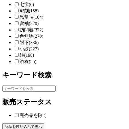
七宝(6)
彫刻(158)
黒留袖(104)
留袖(220)
訪問着(372)
色無地(270)
附下(336)
小紋(227)
紬(198)
浴衣(55)
キーワード検索
販売ステータス
完売品を除く