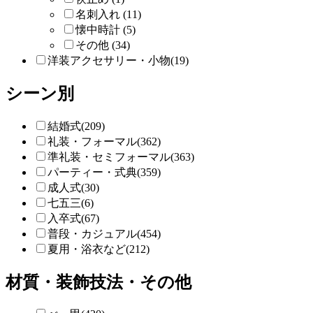
名刺入れ (11)
懐中時計 (5)
その他 (34)
洋装アクセサリー・小物(19)
シーン別
結婚式(209)
礼装・フォーマル(362)
準礼装・セミフォーマル(363)
パーティー・式典(359)
成人式(30)
七五三(6)
入卒式(67)
普段・カジュアル(454)
夏用・浴衣など(212)
材質・装飾技法・その他