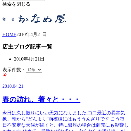
検索を閉じる
HOME
2010年
4月
21日
店主ブログ記事一覧
2010年4月21日
表示件数：
2010.04.21
春の訪れ、着々と・・・
今日は久し振りにいい天気になりました ココ最近の異常気
象、朝から“どんより”雨模様にはもううんざりです こう毎
日不安定な天候が続くと、特に銀座の場合は商売にも影響し