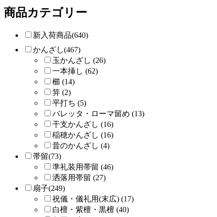
商品カテゴリー
新入荷商品(640)
かんざし(467)
玉かんざし (26)
一本挿し (62)
櫛 (14)
笄 (2)
平打ち (5)
バレッタ・ローマ留め (13)
干支かんざし (16)
稲穂かんざし (16)
昔のかんざし (4)
帯留(73)
準礼装用帯留 (46)
洒落用帯留 (27)
扇子(249)
祝儀・儀礼用(末広) (17)
白檀・紫檀・黒檀 (40)