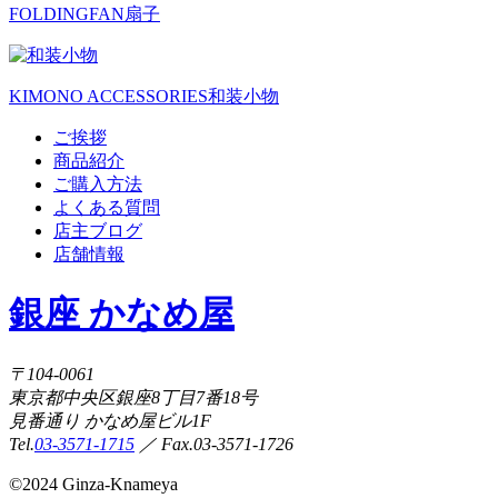
FOLDINGFAN
扇子
KIMONO ACCESSORIES
和装小物
ご挨拶
商品紹介
ご購入方法
よくある質問
店主ブログ
店舗情報
銀座 かなめ屋
〒104-0061
東京都中央区銀座8丁目7番18号
見番通り かなめ屋ビル1F
Tel.
03-3571-1715
／ Fax.03-3571-1726
©
2024 Ginza-Knameya