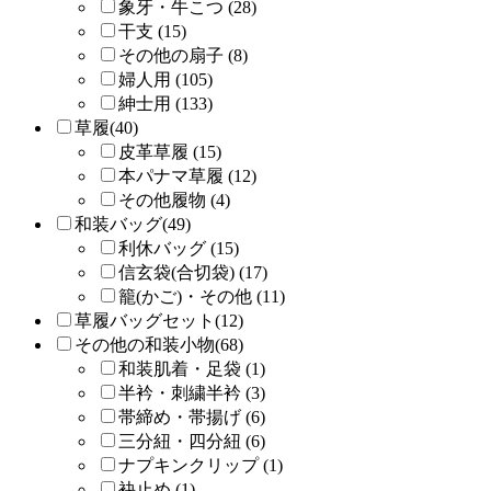
象牙・牛こつ (28)
干支 (15)
その他の扇子 (8)
婦人用 (105)
紳士用 (133)
草履(40)
皮革草履 (15)
本パナマ草履 (12)
その他履物 (4)
和装バッグ(49)
利休バッグ (15)
信玄袋(合切袋) (17)
籠(かご)・その他 (11)
草履バッグセット(12)
その他の和装小物(68)
和装肌着・足袋 (1)
半衿・刺繍半衿 (3)
帯締め・帯揚げ (6)
三分紐・四分紐 (6)
ナプキンクリップ (1)
袂止め (1)