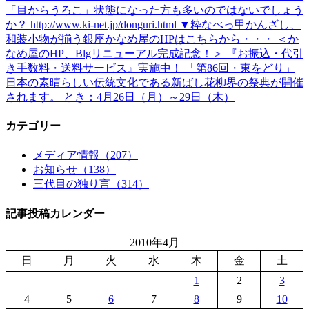
「目からうろこ」状態になった方も多いのではないでしょう
か？ http://www.ki-net.jp/donguri.html ▼粋なべっ甲かんざし、
和装小物が揃う銀座かなめ屋のHPはこちらから・・・ ＜か
なめ屋のHP、Blgリニューアル完成記念！＞ 『お振込・代引
き手数料・送料サービス』実施中！ 「第86回・東をどり」
日本の素晴らしい伝統文化である新ばし花柳界の祭典が開催
されます。 とき：4月26日（月）～29日（木）
カテゴリー
メディア情報（207）
お知らせ（138）
三代目の独り言（314）
記事投稿カレンダー
2010年4月
日
月
火
水
木
金
土
1
2
3
4
5
6
7
8
9
10