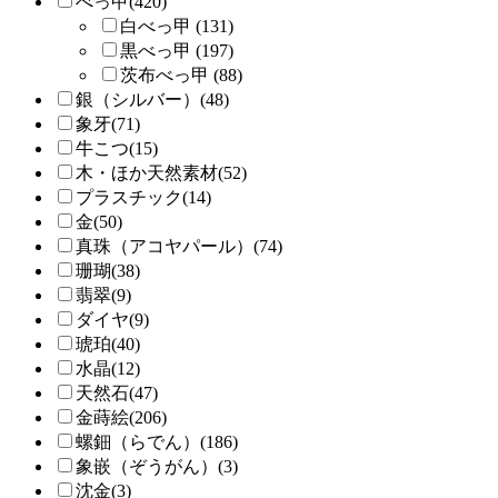
べっ甲(420)
白べっ甲 (131)
黒べっ甲 (197)
茨布べっ甲 (88)
銀（シルバー）(48)
象牙(71)
牛こつ(15)
木・ほか天然素材(52)
プラスチック(14)
金(50)
真珠（アコヤパール）(74)
珊瑚(38)
翡翠(9)
ダイヤ(9)
琥珀(40)
水晶(12)
天然石(47)
金蒔絵(206)
螺鈿（らでん）(186)
象嵌（ぞうがん）(3)
沈金(3)