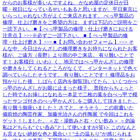
からのお客様が多いんですよね。 かなめ屋の定休日が日
曜・祝日になっているせいもあると思いますが、平日東京に
いらっしゃれない方がよくご来店されます。 べっ甲製品の
修理、仕上げ磨きをご希望の方は、まずは下記のご説明をご
一読下さい。 ■【 べっ甲製品の修理・仕上げ磨きにおける
注意点 】>>>※必ずご一読下さい。 ■【 べっ甲製品の修
理・仕上げ磨き 】>>> ■【 お問い合わせフォーム 】>>> そ
んな中、今日はかんざしの修理磨きをお持ちになられたお客
様が、ご遠方（長野）より雨の中ご来店。 有り難いことで
す！ お客様曰（いわ）く、地元ではべっ甲かんざしの修理
や磨きをしてくれるところがなくて、インターネットで色々
調べていらしたそうです。 有り難いことです！ 修理品をお
預かりした後、しばらく店内を御覧頂いてたら、いくつかべ
っ甲のかんざしがお眼に止まった様子。 普段からちょっと
した時でもお挿しになれる一本足で二枚の葉を白べっ甲で模
ったサンゴ付きのべっ甲かんざしをご購入して頂きました。
有り難う御座いました！ さてと、そうそう、この前書いた
備前焼の陶芸作家、加藤光治さんの作陶展 で今回はこれを
ゲット！しました。 ＜左・湯飲みと右・ぐい飲み＞ ＜勿論
私はどちらも“ぐい呑み”として使いますが(笑)＞ このなんと
も言えない絶妙な色と風合い！“土の温もり”が感じられま