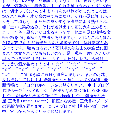
す。でもこの色彩、不思議でしょう？ これ、何度も言いま
すが、備前焼は、着色等に用いられる釉（うわぐすり）の類
は一切使ってないんですよ！ほんのり緑がかったところは、
焼かれた松割り木が窯の中で灰になり、それが器に降りかか
りそして積もり、またその灰が更なる高熱により熱せられ、
器（土）に染み込み、それが溶け出す寸前に火を止めると、
こうした色・風合いが出来るそうです。他にも器に独特な文
様や柄をつける様々な技法がありますが、どれもこれもほん
と職人芸です！ 加藤光治さんの紫峰窯では、体験教室もあ
るそうです。 猪も出るという茨城県の筑波山の大自然に囲
まれた大変きれいな所らしいので、是非私も一度行きたいと
思っている三代目でした。 さて、明日はお休み！今晩はこ
れで旨い酒が呑めそうです！ ☆*ﾟ ゜ﾟ*☆*ﾟ ゜ﾟ*☆*ﾟ ゜ﾟ
*☆*ﾟ ゜ﾟ*☆*ﾟ ゜ﾟ☆*ﾟ ゜ﾟ*☆*ﾟ ゜ﾟ*☆*ﾟ ゜ﾟ*☆*ﾟ ゜ﾟ
*☆*ﾟ ゜ﾟ ご覧頂き誠に有難う御座いました。またのお越し
をお待ちしております ※銀座かなめ屋についての詳細、最
新情報は、ブログTOPページをご覧ください。 ◆【 ブログ
TOPページ 】へ戻る。 ◇【 銀座かなめ屋 Official WEB Site
】 ◇【 銀座かなめ屋 Official Facebook 】 ◇【 銀座かなめ
屋･三代目 Official Twitter 】 銀座かなめ屋・三代目のブログ
の更新情報が届きます。 にほんブログ村【和装小物】ｴﾝﾄﾘｰ
中。宜しかったらクリックお願します↑