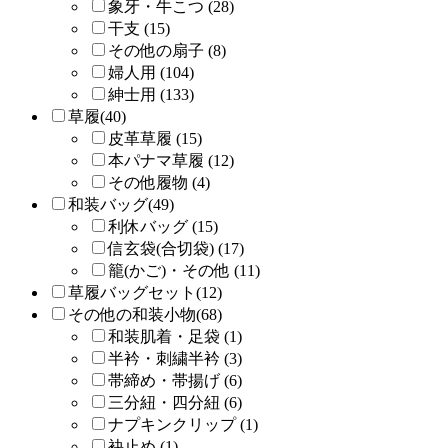
象牙・牛こつ (28)
干支 (15)
その他の扇子 (8)
婦人用 (104)
紳士用 (133)
草履(40)
皮革草履 (15)
本パナマ草履 (12)
その他履物 (4)
和装バッグ(49)
利休バッグ (15)
信玄袋(合切袋) (17)
籠(かご)・その他 (11)
草履バッグセット(12)
その他の和装小物(68)
和装肌着・足袋 (1)
半衿・刺繍半衿 (3)
帯締め・帯揚げ (6)
三分紐・四分紐 (6)
ナプキンクリップ (1)
袂止め (1)