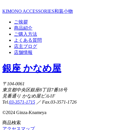
KIMONO ACCESSORIES
和装小物
ご挨拶
商品紹介
ご購入方法
よくある質問
店主ブログ
店舗情報
銀座 かなめ屋
〒104-0061
東京都中央区銀座8丁目7番18号
見番通り かなめ屋ビル1F
Tel.
03-3571-1715
／ Fax.03-3571-1726
©
2024 Ginza-Knameya
商品検索
アクセスマップ