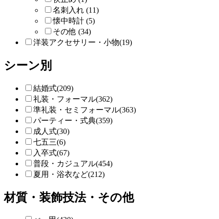
名刺入れ (11)
懐中時計 (5)
その他 (34)
洋装アクセサリー・小物(19)
シーン別
結婚式(209)
礼装・フォーマル(362)
準礼装・セミフォーマル(363)
パーティー・式典(359)
成人式(30)
七五三(6)
入卒式(67)
普段・カジュアル(454)
夏用・浴衣など(212)
材質・装飾技法・その他