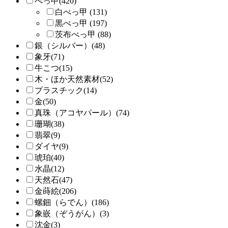
べっ甲(420)
白べっ甲 (131)
黒べっ甲 (197)
茨布べっ甲 (88)
銀（シルバー）(48)
象牙(71)
牛こつ(15)
木・ほか天然素材(52)
プラスチック(14)
金(50)
真珠（アコヤパール）(74)
珊瑚(38)
翡翠(9)
ダイヤ(9)
琥珀(40)
水晶(12)
天然石(47)
金蒔絵(206)
螺鈿（らでん）(186)
象嵌（ぞうがん）(3)
沈金(3)