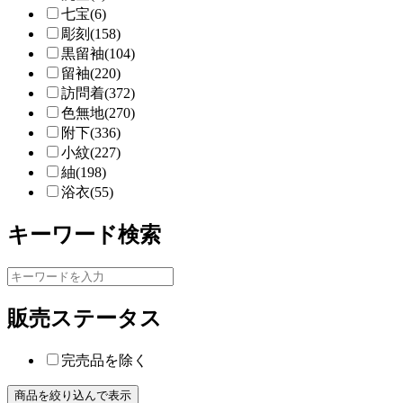
七宝(6)
彫刻(158)
黒留袖(104)
留袖(220)
訪問着(372)
色無地(270)
附下(336)
小紋(227)
紬(198)
浴衣(55)
キーワード検索
販売ステータス
完売品を除く