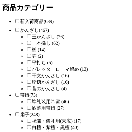
商品カテゴリー
新入荷商品(639)
かんざし(467)
玉かんざし (26)
一本挿し (62)
櫛 (14)
笄 (2)
平打ち (5)
バレッタ・ローマ留め (13)
干支かんざし (16)
稲穂かんざし (16)
昔のかんざし (4)
帯留(73)
準礼装用帯留 (46)
洒落用帯留 (27)
扇子(248)
祝儀・儀礼用(末広) (17)
白檀・紫檀・黒檀 (40)