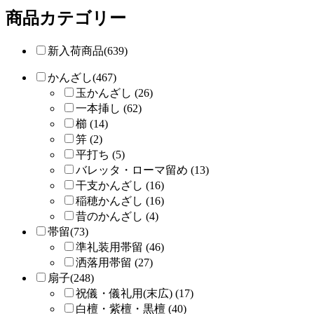
商品カテゴリー
新入荷商品(639)
かんざし(467)
玉かんざし (26)
一本挿し (62)
櫛 (14)
笄 (2)
平打ち (5)
バレッタ・ローマ留め (13)
干支かんざし (16)
稲穂かんざし (16)
昔のかんざし (4)
帯留(73)
準礼装用帯留 (46)
洒落用帯留 (27)
扇子(248)
祝儀・儀礼用(末広) (17)
白檀・紫檀・黒檀 (40)