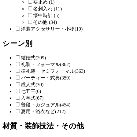
袂止め (1)
名刺入れ (11)
懐中時計 (5)
その他 (34)
洋装アクセサリー・小物(19)
シーン別
結婚式(209)
礼装・フォーマル(362)
準礼装・セミフォーマル(363)
パーティー・式典(359)
成人式(30)
七五三(6)
入卒式(67)
普段・カジュアル(454)
夏用・浴衣など(212)
材質・装飾技法・その他