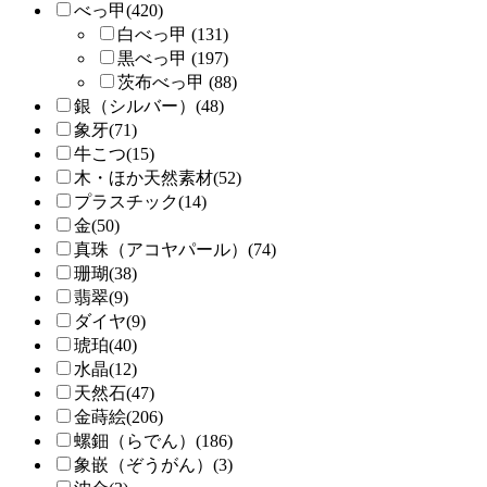
べっ甲(420)
白べっ甲 (131)
黒べっ甲 (197)
茨布べっ甲 (88)
銀（シルバー）(48)
象牙(71)
牛こつ(15)
木・ほか天然素材(52)
プラスチック(14)
金(50)
真珠（アコヤパール）(74)
珊瑚(38)
翡翠(9)
ダイヤ(9)
琥珀(40)
水晶(12)
天然石(47)
金蒔絵(206)
螺鈿（らでん）(186)
象嵌（ぞうがん）(3)