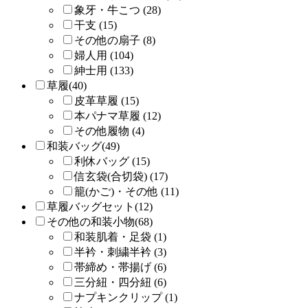
象牙・牛こつ (28)
干支 (15)
その他の扇子 (8)
婦人用 (104)
紳士用 (133)
草履(40)
皮革草履 (15)
本パナマ草履 (12)
その他履物 (4)
和装バッグ(49)
利休バッグ (15)
信玄袋(合切袋) (17)
籠(かご)・その他 (11)
草履バッグセット(12)
その他の和装小物(68)
和装肌着・足袋 (1)
半衿・刺繍半衿 (3)
帯締め・帯揚げ (6)
三分紐・四分紐 (6)
ナプキンクリップ (1)