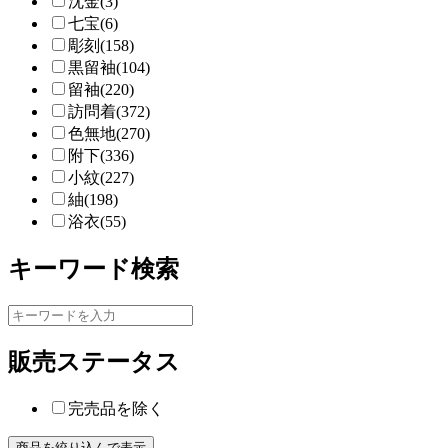
沈金(3)
七宝(6)
彫刻(158)
黒留袖(104)
留袖(220)
訪問着(372)
色無地(270)
附下(336)
小紋(227)
紬(198)
浴衣(55)
キーワード検索
販売ステータス
完売品を除く