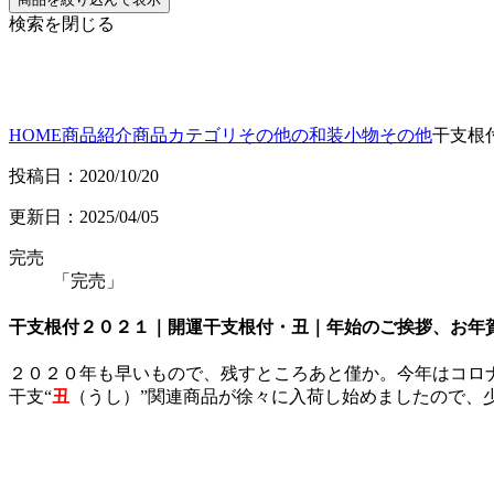
検索を閉じる
HOME
商品紹介
商品カテゴリ
その他の和装小物
その他
干支根
投稿日：2020/10/20
更新日：2025/04/05
完売
「完売」
干支根付２０２１｜開運干支根付・丑｜年始のご挨拶、お年
２０２０年も早いもので、残すところあと僅か。今年はコロ
干支“
丑
（うし）”関連商品が徐々に入荷し始めましたので、