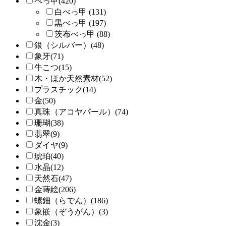
べっ甲(420)
白べっ甲 (131)
黒べっ甲 (197)
茨布べっ甲 (88)
銀（シルバー）(48)
象牙(71)
牛こつ(15)
木・ほか天然素材(52)
プラスチック(14)
金(50)
真珠（アコヤパール）(74)
珊瑚(38)
翡翠(9)
ダイヤ(9)
琥珀(40)
水晶(12)
天然石(47)
金蒔絵(206)
螺鈿（らでん）(186)
象嵌（ぞうがん）(3)
沈金(3)