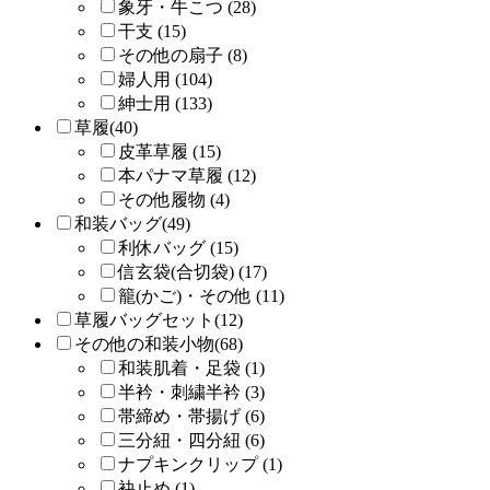
象牙・牛こつ (28)
干支 (15)
その他の扇子 (8)
婦人用 (104)
紳士用 (133)
草履(40)
皮革草履 (15)
本パナマ草履 (12)
その他履物 (4)
和装バッグ(49)
利休バッグ (15)
信玄袋(合切袋) (17)
籠(かご)・その他 (11)
草履バッグセット(12)
その他の和装小物(68)
和装肌着・足袋 (1)
半衿・刺繍半衿 (3)
帯締め・帯揚げ (6)
三分紐・四分紐 (6)
ナプキンクリップ (1)
袂止め (1)