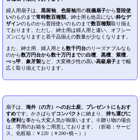
婦人用扇子は、
黒留袖
、
色留袖
用の
祝儀扇子
から
普段使
い
のものまで
常時数百種類、
紳士用も他店にない
粋なデ
ザイン
のものから普段使いのものまで
数百種類
取り揃え
ております。ただし、紳士用は婦人用と違い、オフシー
ズンになりますと若干品揃えの数量が少なくなります。
また、紳士用、婦人用とも
数千円台
のリーズナブルなも
のから
数万円台から数十万円まで
の
白檀
、
黒檀
、
紫檀
、
べっ甲
、
象牙製
など、大変稀少性の高い
高級扇子
まで幅
広く取り揃えております。
扇子は、
海外（の方）へのお土産、プレゼントにもおす
すめ
です。かさばらず
コンパクト
に納まり、
持ち運びに
も便利
な事から大変人気が御座います。※贈り物の場合
は、専用のお箱をご用意しております。（折箱：サービ
ス、化粧箱：￥220（￥200+税～））