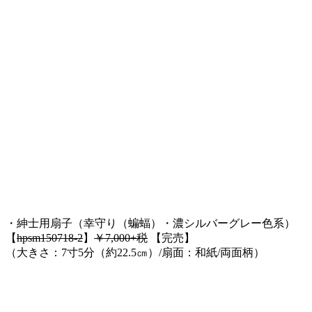
・紳士用扇子（幸守り（蝙蝠）・濃シルバーグレー色系）
【
hpsm150718-2
】
￥7,000+税
【完売】
（大きさ：7寸5分（約22.5㎝）/扇面：和紙/両面柄）