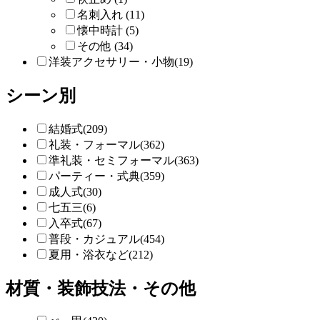
名刺入れ (11)
懐中時計 (5)
その他 (34)
洋装アクセサリー・小物(19)
シーン別
結婚式(209)
礼装・フォーマル(362)
準礼装・セミフォーマル(363)
パーティー・式典(359)
成人式(30)
七五三(6)
入卒式(67)
普段・カジュアル(454)
夏用・浴衣など(212)
材質・装飾技法・その他