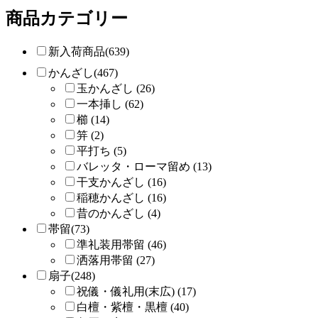
商品カテゴリー
新入荷商品(639)
かんざし(467)
玉かんざし (26)
一本挿し (62)
櫛 (14)
笄 (2)
平打ち (5)
バレッタ・ローマ留め (13)
干支かんざし (16)
稲穂かんざし (16)
昔のかんざし (4)
帯留(73)
準礼装用帯留 (46)
洒落用帯留 (27)
扇子(248)
祝儀・儀礼用(末広) (17)
白檀・紫檀・黒檀 (40)