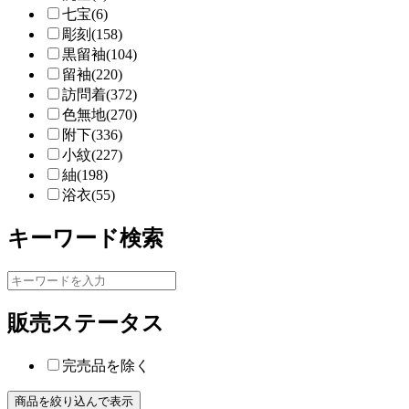
七宝(6)
彫刻(158)
黒留袖(104)
留袖(220)
訪問着(372)
色無地(270)
附下(336)
小紋(227)
紬(198)
浴衣(55)
キーワード検索
販売ステータス
完売品を除く