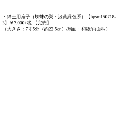
・紳士用扇子（蜘蛛の巣・淡黄緑色系）【
hpsm150718-
3
】
￥7,000+税
【完売】
（大きさ：7寸5分（約22.5㎝）/扇面：和紙/両面柄）