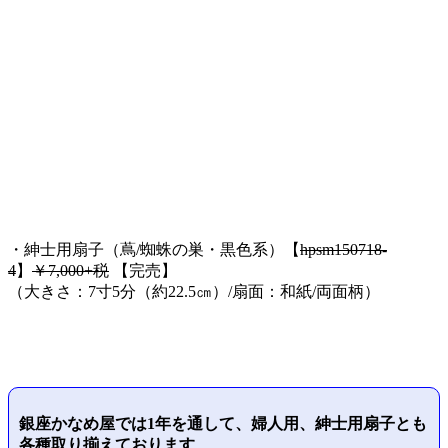
・紳士用扇子（蔦/蜘蛛の巣・黒色系）【
hpsm150718-
4
】
￥7,000+税
【完売】
（大きさ：7寸5分（約22.5㎝）/扇面：和紙/両面柄）
銀座かなめ屋では
1年を通して、婦人用、紳士用扇子とも
各種取り揃えております
。