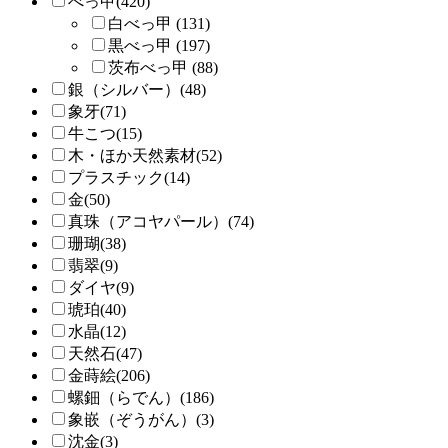
べっ甲(420)
白べっ甲 (131)
黒べっ甲 (197)
茨布べっ甲 (88)
銀（シルバー）(48)
象牙(71)
牛こつ(15)
木・ほか天然素材(52)
プラスチック(14)
金(50)
真珠（アコヤパール）(74)
珊瑚(38)
翡翠(9)
ダイヤ(9)
琥珀(40)
水晶(12)
天然石(47)
金蒔絵(206)
螺鈿（らでん）(186)
象嵌（ぞうがん）(3)
沈金(3)