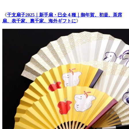
《
干支扇子2025｜新手扇・巳全４種｜御年賀、初釜、茶席
扇、表千家、裏千家、海外ギフトに
》