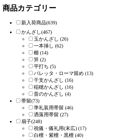
商品カテゴリー
新入荷商品(639)
かんざし(467)
玉かんざし (26)
一本挿し (62)
櫛 (14)
笄 (2)
平打ち (5)
バレッタ・ローマ留め (13)
干支かんざし (16)
稲穂かんざし (16)
昔のかんざし (4)
帯留(73)
準礼装用帯留 (46)
洒落用帯留 (27)
扇子(248)
祝儀・儀礼用(末広) (17)
白檀・紫檀・黒檀 (40)