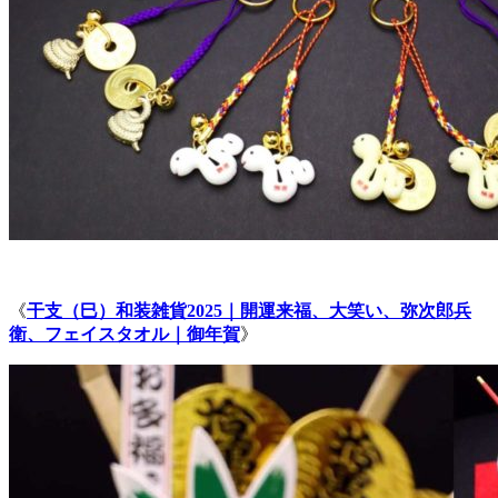
《
干支（巳）和装雑貨2025｜開運来福、大笑い、弥次郎兵
衛、フェイスタオル｜御年賀
》