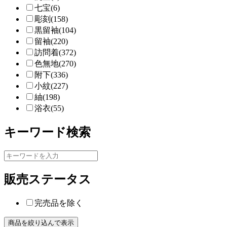
七宝(6)
彫刻(158)
黒留袖(104)
留袖(220)
訪問着(372)
色無地(270)
附下(336)
小紋(227)
紬(198)
浴衣(55)
キーワード検索
販売ステータス
完売品を除く