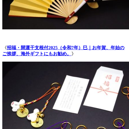
《
招福・開運干支根付2025（令和7年）巳｜お年賀、年始の
ご挨拶、海外ギフトにもお勧め。
》