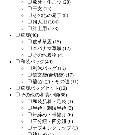
象牙・牛こつ (28)
干支 (15)
その他の扇子 (8)
婦人用 (104)
紳士用 (133)
草履(40)
皮革草履 (15)
本パナマ草履 (12)
その他履物 (4)
和装バッグ(49)
利休バッグ (15)
信玄袋(合切袋) (17)
籠(かご)・その他 (11)
草履バッグセット(12)
その他の和装小物(68)
和装肌着・足袋 (1)
半衿・刺繍半衿 (3)
帯締め・帯揚げ (6)
三分紐・四分紐 (6)
ナプキンクリップ (1)
袂止め (1)