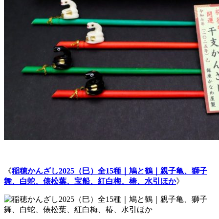
《
稲穂かんざし2025（巳）全15種｜鳩と鶴｜親子亀、獅子
舞、白蛇、俵松葉、宝船、紅白梅、椿、水引ほか
》