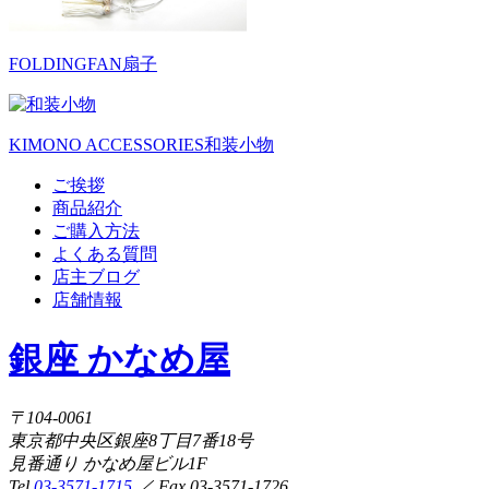
FOLDINGFAN
扇子
KIMONO ACCESSORIES
和装小物
ご挨拶
商品紹介
ご購入方法
よくある質問
店主ブログ
店舗情報
銀座 かなめ屋
〒104-0061
東京都中央区銀座8丁目7番18号
見番通り かなめ屋ビル1F
Tel.
03-3571-1715
／ Fax.03-3571-1726