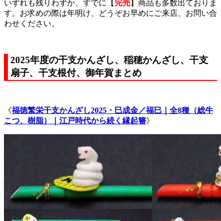
いずれも残りわずか、すでに【
完売
】商品も多数出ておりま
す。お求めの際は年明け、どうぞお早めにご来店、お問い合
わせください。
2025年度の干支かんざし、稲穂かんざし、干支
扇子、干支根付、御年賀まとめ
《
福徳繁栄干支かんざし2025・巳成金／福巳｜全8種（総牛
こつ、樹脂）｜江戸時代から続く縁起簪
》