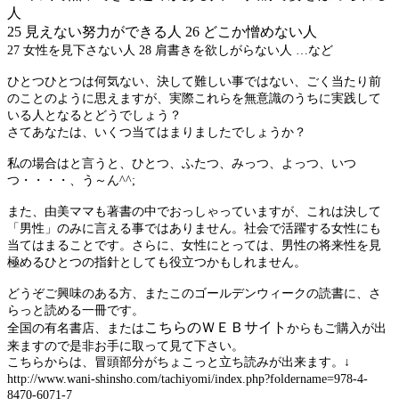
人
25 見えない努力ができる人 26 どこか憎めない人
27 女性を見下さない人 28 肩書きを欲しがらない人 …など
ひとつひとつは何気ない、決して難しい事ではない、ごく当たり前
のことのように思えますが、実際これらを無意識のうちに実践して
いる人となるとどうでしょう？
さてあなたは、いくつ当てはまりましたでしょうか？
私の場合はと言うと、ひとつ、ふたつ、みっつ、よっつ、いつ
つ・・・・、う～ん^^;
また、由美ママも著書の中でおっしゃっていますが、これは決して
「男性」のみに言える事ではありません。社会で活躍する女性にも
当てはまることです。さらに、女性にとっては、男性の将来性を見
極めるひとつの指針としても役立つかもしれません。
どうぞご興味のある方、またこのゴールデンウィークの読書に、さ
らっと読める一冊です。
こちらのＷＥＢサイト
全国の有名書店、または
からもご購入が出
来ますので是非お手に取って見て下さい。
こちらからは、冒頭部分がちょこっと立ち読みが出来ます。↓
http://www.wani-shinsho.com/tachiyomi/index.php?foldername=978-4-
8470-6071-7