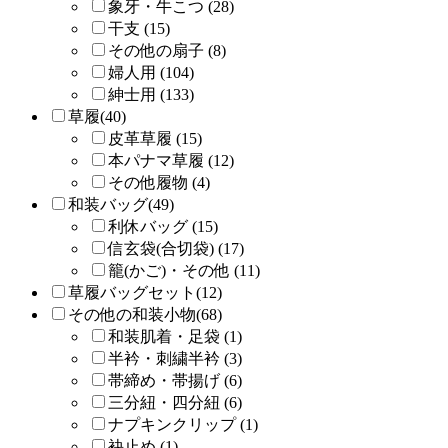
象牙・牛こつ (28)
干支 (15)
その他の扇子 (8)
婦人用 (104)
紳士用 (133)
草履(40)
皮革草履 (15)
本パナマ草履 (12)
その他履物 (4)
和装バッグ(49)
利休バッグ (15)
信玄袋(合切袋) (17)
籠(かご)・その他 (11)
草履バッグセット(12)
その他の和装小物(68)
和装肌着・足袋 (1)
半衿・刺繍半衿 (3)
帯締め・帯揚げ (6)
三分紐・四分紐 (6)
ナプキンクリップ (1)
袂止め (1)