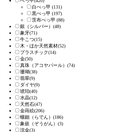
べっ甲(420)
白べっ甲 (131)
黒べっ甲 (197)
茨布べっ甲 (88)
銀（シルバー）(48)
象牙(71)
牛こつ(15)
木・ほか天然素材(52)
プラスチック(14)
金(50)
真珠（アコヤパール）(74)
珊瑚(38)
翡翠(9)
ダイヤ(9)
琥珀(40)
水晶(12)
天然石(47)
金蒔絵(206)
螺鈿（らでん）(186)
象嵌（ぞうがん）(3)
沈金(3)