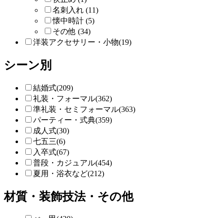
名刺入れ (11)
懐中時計 (5)
その他 (34)
洋装アクセサリー・小物(19)
シーン別
結婚式(209)
礼装・フォーマル(362)
準礼装・セミフォーマル(363)
パーティー・式典(359)
成人式(30)
七五三(6)
入卒式(67)
普段・カジュアル(454)
夏用・浴衣など(212)
材質・装飾技法・その他