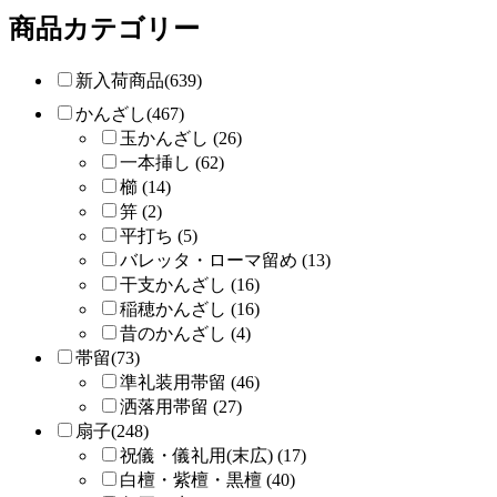
商品カテゴリー
新入荷商品(639)
かんざし(467)
玉かんざし (26)
一本挿し (62)
櫛 (14)
笄 (2)
平打ち (5)
バレッタ・ローマ留め (13)
干支かんざし (16)
稲穂かんざし (16)
昔のかんざし (4)
帯留(73)
準礼装用帯留 (46)
洒落用帯留 (27)
扇子(248)
祝儀・儀礼用(末広) (17)
白檀・紫檀・黒檀 (40)