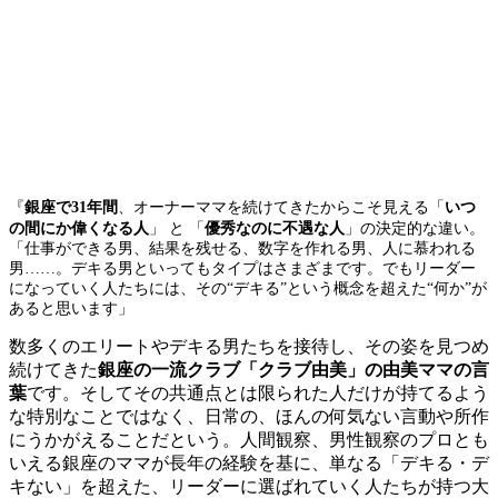
銀座で31年間
、オーナーママを続けてきたからこそ見える
「
いつ
『
の間にか偉くなる人
」 と 「
優秀なのに不遇な人
」の決定的な違い。
「仕事ができる男、結果を残せる、数字を作れる男、人に慕われる
男……。デキる男といってもタイプはさまざまです。でもリーダー
になっていく人たちには、その“デキる”という概念を超えた“何か”が
あると思います」
数多くのエリートやデキる男たちを接待し、その姿を見つめ
続けてきた
銀座の一流クラブ「クラブ由美」の由美ママの言
葉
です。そしてその共通点とは限られた人だけが持てるよう
な特別なことではなく、日常の、ほんの何気ない言動や所作
にうかがえることだという。人間観察、男性観察のプロとも
いえる銀座のママが長年の経験を基に、単なる「デキる・デ
キない」を超えた、リーダーに選ばれていく人たちが持つ大