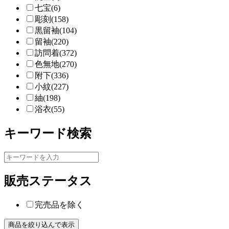
七宝(6)
彫刻(158)
黒留袖(104)
留袖(220)
訪問着(372)
色無地(270)
附下(336)
小紋(227)
紬(198)
浴衣(55)
キーワード検索
販売ステータス
完売品を除く