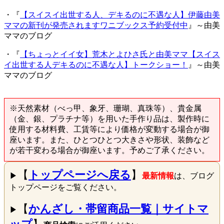
・『
【スイスイ出世する人、デキるのに不遇な人】伊藤由美
ママの新刊が発売されますワニブックス予約受付中
』～由美
ママのブログ
・『
【ちょっとイイ女】荒木とよひさ氏と由美ママ【スイス
イ出世する人デキるのに不遇な人】トークショー！
』～由美
ママのブログ
※天然素材（べっ甲、象牙、珊瑚、真珠等）、貴金属
（金、銀、プラチナ等）を用いた手作り品は、製作時に
使用する材料費、工賃等により価格が変動する場合が御
座います。また、ひとつひとつ大きさや形状、装飾など
が若干変わる場合が御座います。予めご了承ください。
【
トップページへ戻る
】
▶
最新情報
は、ブログ
トップページをご覧ください。
【
かんざし・帯留商品一覧｜サイトマ
▶