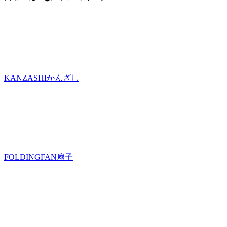
KANZASHI
かんざし
FOLDINGFAN
扇子