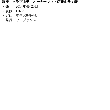
銀座「クラブ由美」オーナーママ・伊藤由美：著
2014年4月25日
・発刊：
・頁数：176Ｐ
・定価：本体800円+税
・発行：ワニブックス