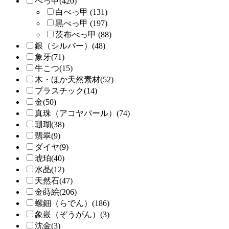
べっ甲(420)
白べっ甲 (131)
黒べっ甲 (197)
茨布べっ甲 (88)
銀（シルバー）(48)
象牙(71)
牛こつ(15)
木・ほか天然素材(52)
プラスチック(14)
金(50)
真珠（アコヤパール）(74)
珊瑚(38)
翡翠(9)
ダイヤ(9)
琥珀(40)
水晶(12)
天然石(47)
金蒔絵(206)
螺鈿（らでん）(186)
象嵌（ぞうがん）(3)
沈金(3)