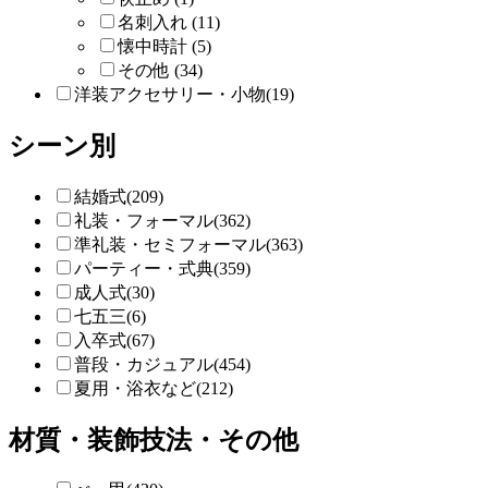
名刺入れ (11)
懐中時計 (5)
その他 (34)
洋装アクセサリー・小物(19)
シーン別
結婚式(209)
礼装・フォーマル(362)
準礼装・セミフォーマル(363)
パーティー・式典(359)
成人式(30)
七五三(6)
入卒式(67)
普段・カジュアル(454)
夏用・浴衣など(212)
材質・装飾技法・その他