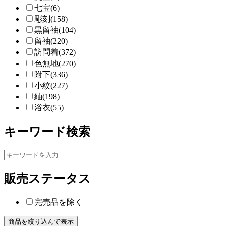
七宝(6)
彫刻(158)
黒留袖(104)
留袖(220)
訪問着(372)
色無地(270)
附下(336)
小紋(227)
紬(198)
浴衣(55)
キーワード検索
販売ステータス
完売品を除く