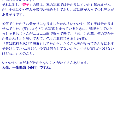
それに対し「
杏子
」の幹は、私の写真では分かりにくいかも知れません
が、全体にやや赤みを帯びた褐色をしており、縦に筋が入って少し光沢が
あるそうです。
如何でしたか？お分かりになりましたかね？いやいや、私も実は分かりま
せんでした。(笑)ちょうどこの写真を撮っているときに、管理をしていら
っしゃるおじさんがニコニコ顔で寄って来て、『君、この花、何の花か分
かるかね？』と訊いてきて、色々ご教授頂きました(笑)。
『昔は肥料をあげて消毒もしてたから、たくさん実がなってみんなにおす
そ分けしてたんだけど、今では何もしてないから、小さい実しかつけない
けどね。』とのこと。
いやいや、まだまだ分からないことがたくさんあります。
人生、一生勉強（修行）ですね。