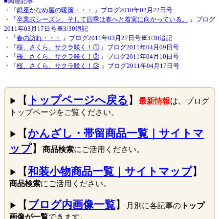
■関連記事
・『
銀座かなめ屋の暖簾・・・
』ブログ2010年02月22日号
・『
卒業式シーズン、そして四季は春へと着実に向かっている。
』ブログ
2011年03月17日号
※
3/30追記
・『
春の訪れ・・・
』ブログ
2011年03月27日号
※
3/30追記
・『
桜、さくら、サクラ咲く！①
』ブログ2011年04月09日号
・『
桜、さくら、サクラ咲く！②
』ブログ2011年04月10日号
・『
桜、さくら、サクラ咲く！③
』ブログ2011年04月17日号
【
トップページへ戻る
】
▶
最新情報
は、ブログ
トップページをご覧ください。
【
かんざし・帯留商品一覧｜サイトマ
▶
ップ
】
商品検索
にご活用ください。
【
和装小物商品一覧｜サイトマップ
】
▶
商品検索
にご活用ください。
【
ブログ内画像一覧
】
▶
月別に各記事の
トップ
画像が一覧
できます。