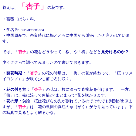
「杏子」
答えは、
の花です。
・薔薇（ばら）科。
・学名 Prunus armeniaca
・中国原産で、奈良時代に梅とともに中国から 渡来したと言われていま
す。
では、「
杏子
」の花をどうやって「桜」や「梅」などと
見分けるのか？
少々ググって調べてみましたので書いておきます。
・開花時期：
「
杏子
」の花の時期は、「梅」の花が終わって、「桜（ソメ
イヨシノ）」が咲く少し前ごろに咲く。
・花の付き方：
「
杏子
」の花は、枝に沿って直接花を付けます。 一方、
「桜」は、枝に沿って何輪か“まとまって”花を咲かせます。
・
花の形：
勿論、桜は花びらの先が割れているのでそれでも判別が出来ま
すが、「
杏子
」は、花の裏側の真紅の萼（がく）がそり返っています。下
の写真で見るとよく解るかな。