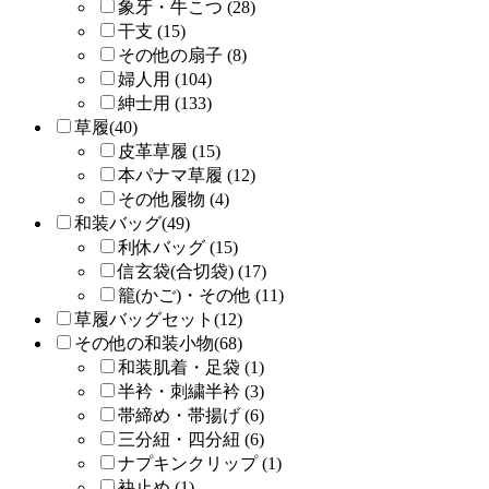
象牙・牛こつ (28)
干支 (15)
その他の扇子 (8)
婦人用 (104)
紳士用 (133)
草履(40)
皮革草履 (15)
本パナマ草履 (12)
その他履物 (4)
和装バッグ(49)
利休バッグ (15)
信玄袋(合切袋) (17)
籠(かご)・その他 (11)
草履バッグセット(12)
その他の和装小物(68)
和装肌着・足袋 (1)
半衿・刺繍半衿 (3)
帯締め・帯揚げ (6)
三分紐・四分紐 (6)
ナプキンクリップ (1)
袂止め (1)