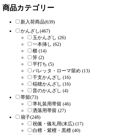
商品カテゴリー
新入荷商品(639)
かんざし(467)
玉かんざし (26)
一本挿し (62)
櫛 (14)
笄 (2)
平打ち (5)
バレッタ・ローマ留め (13)
干支かんざし (16)
稲穂かんざし (16)
昔のかんざし (4)
帯留(73)
準礼装用帯留 (46)
洒落用帯留 (27)
扇子(248)
祝儀・儀礼用(末広) (17)
白檀・紫檀・黒檀 (40)