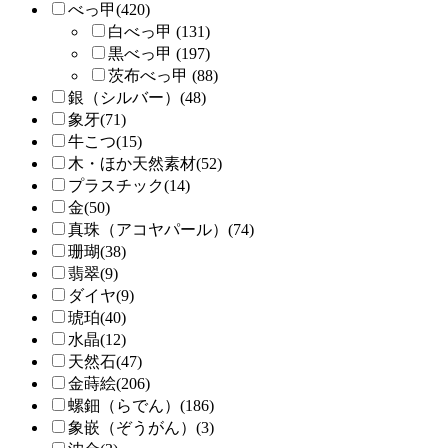
べっ甲(420)
白べっ甲 (131)
黒べっ甲 (197)
茨布べっ甲 (88)
銀（シルバー）(48)
象牙(71)
牛こつ(15)
木・ほか天然素材(52)
プラスチック(14)
金(50)
真珠（アコヤパール）(74)
珊瑚(38)
翡翠(9)
ダイヤ(9)
琥珀(40)
水晶(12)
天然石(47)
金蒔絵(206)
螺鈿（らでん）(186)
象嵌（ぞうがん）(3)