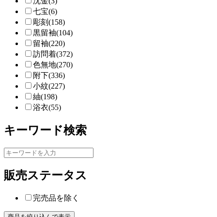
沈金(3)
七宝(6)
彫刻(158)
黒留袖(104)
留袖(220)
訪問着(372)
色無地(270)
附下(336)
小紋(227)
紬(198)
浴衣(55)
キーワード検索
販売ステータス
完売品を除く