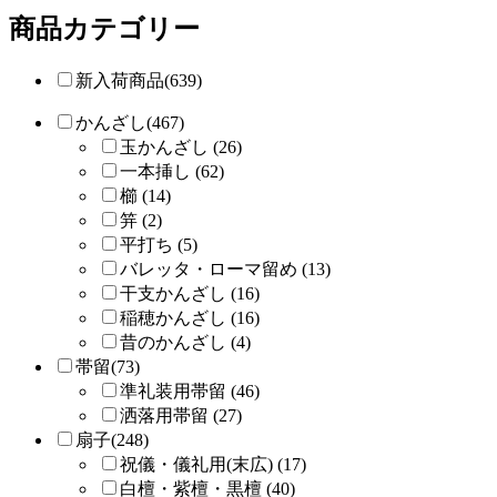
商品カテゴリー
新入荷商品(639)
かんざし(467)
玉かんざし (26)
一本挿し (62)
櫛 (14)
笄 (2)
平打ち (5)
バレッタ・ローマ留め (13)
干支かんざし (16)
稲穂かんざし (16)
昔のかんざし (4)
帯留(73)
準礼装用帯留 (46)
洒落用帯留 (27)
扇子(248)
祝儀・儀礼用(末広) (17)
白檀・紫檀・黒檀 (40)