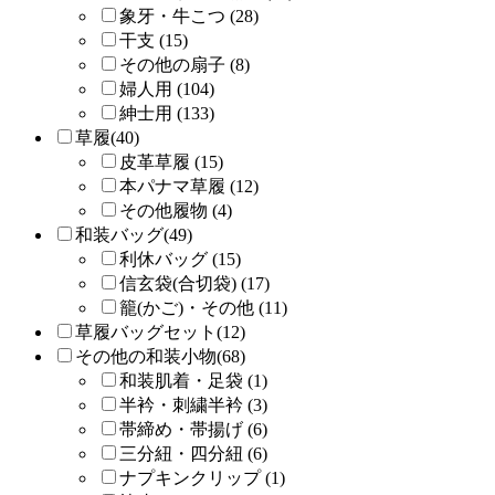
象牙・牛こつ (28)
干支 (15)
その他の扇子 (8)
婦人用 (104)
紳士用 (133)
草履(40)
皮革草履 (15)
本パナマ草履 (12)
その他履物 (4)
和装バッグ(49)
利休バッグ (15)
信玄袋(合切袋) (17)
籠(かご)・その他 (11)
草履バッグセット(12)
その他の和装小物(68)
和装肌着・足袋 (1)
半衿・刺繍半衿 (3)
帯締め・帯揚げ (6)
三分紐・四分紐 (6)
ナプキンクリップ (1)