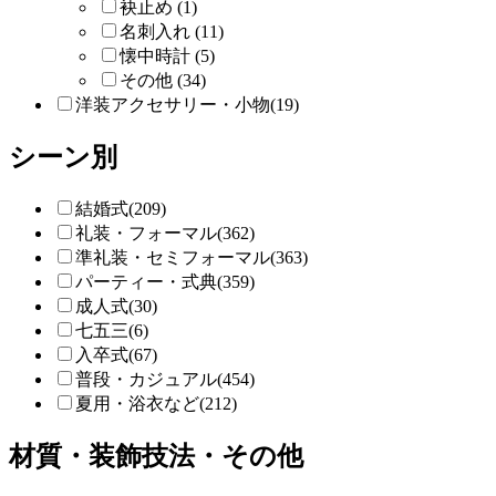
袂止め (1)
名刺入れ (11)
懐中時計 (5)
その他 (34)
洋装アクセサリー・小物(19)
シーン別
結婚式(209)
礼装・フォーマル(362)
準礼装・セミフォーマル(363)
パーティー・式典(359)
成人式(30)
七五三(6)
入卒式(67)
普段・カジュアル(454)
夏用・浴衣など(212)
材質・装飾技法・その他