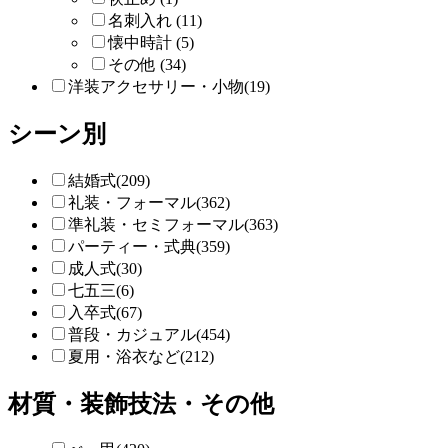
名刺入れ (11)
懐中時計 (5)
その他 (34)
洋装アクセサリー・小物(19)
シーン別
結婚式(209)
礼装・フォーマル(362)
準礼装・セミフォーマル(363)
パーティー・式典(359)
成人式(30)
七五三(6)
入卒式(67)
普段・カジュアル(454)
夏用・浴衣など(212)
材質・装飾技法・その他