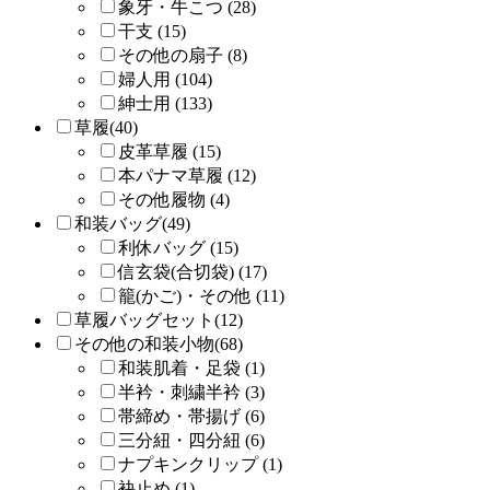
象牙・牛こつ (28)
干支 (15)
その他の扇子 (8)
婦人用 (104)
紳士用 (133)
草履(40)
皮革草履 (15)
本パナマ草履 (12)
その他履物 (4)
和装バッグ(49)
利休バッグ (15)
信玄袋(合切袋) (17)
籠(かご)・その他 (11)
草履バッグセット(12)
その他の和装小物(68)
和装肌着・足袋 (1)
半衿・刺繍半衿 (3)
帯締め・帯揚げ (6)
三分紐・四分紐 (6)
ナプキンクリップ (1)
袂止め (1)