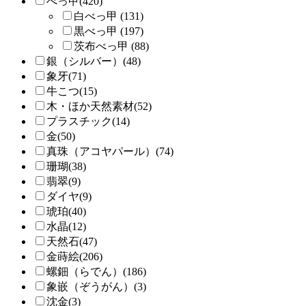
べっ甲(420)
白べっ甲 (131)
黒べっ甲 (197)
茨布べっ甲 (88)
銀（シルバー）(48)
象牙(71)
牛こつ(15)
木・ほか天然素材(52)
プラスチック(14)
金(50)
真珠（アコヤパール）(74)
珊瑚(38)
翡翠(9)
ダイヤ(9)
琥珀(40)
水晶(12)
天然石(47)
金蒔絵(206)
螺鈿（らでん）(186)
象嵌（ぞうがん）(3)
沈金(3)