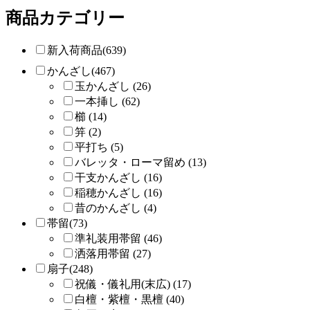
商品カテゴリー
新入荷商品(639)
かんざし(467)
玉かんざし (26)
一本挿し (62)
櫛 (14)
笄 (2)
平打ち (5)
バレッタ・ローマ留め (13)
干支かんざし (16)
稲穂かんざし (16)
昔のかんざし (4)
帯留(73)
準礼装用帯留 (46)
洒落用帯留 (27)
扇子(248)
祝儀・儀礼用(末広) (17)
白檀・紫檀・黒檀 (40)