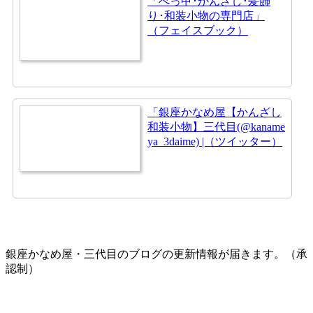
「べっ甲･かんざし･髪飾
り･和装小物の専門店」
（フェイスブック）
「銀座かなめ屋【かんざし
和装小物】三代目(@kaname
ya_3daime) |（ツイッター）
銀座かなめ屋・三代目のブログの更新情報が届きます。（承
認制）