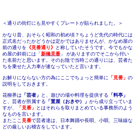
＜通りの街灯にも見やすくプレートが貼られました。＞
かなり昔、おそらく昭和の初め頃？ちょうど先代の時代には
正式名だったかどうかは定かではありませんが、かなめ屋の
前の通りを
《見番通り》
と称していたそうです。今でもかな
め屋の斜前には
「
新橋見番
」
がありますのでそこから付い
た名前だと思います。
そのお陰で当時この通りには、芸者た
ちを乗せた人力車が連なっていたと言います。
お解りにならない方の為にここでちょっと簡単に
「見番」
の
説明をしておきます。
花柳界は
「芸者」
と、遊びの場や料理を提供する
「料亭」
と、芸者が所属する
「置屋（おきや）」
から成り立っていま
すが、
「
見番」
とはそれらを取りまとめている事務所のよう
なものを言います。
またここ
見番
で芸者達は、日本舞踊や長唄、小唄、三味線な
どの厳しいお稽古をしています。