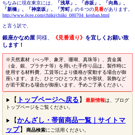
ちなみに現在東京には、
「浅草」、「赤坂」、「向島」、
「新橋」、「神楽坂」、「芳町」
の６つの
見番
があります。
http://www.ijcee.com/chiiki/chiiki_080704_kenban.html
と言う訳で、
銀座かなめ屋
同様、
《見番通り》
を宜しくお願い致
します！
※天然素材（べっ甲、象牙、珊瑚、真珠等）、貴金属
（金、銀、プラチナ等）を用いた手作り品は、製作時に
使用する材料費、工賃等により価格が変動する場合が御
座います。また、ひとつひとつ大きさや形状、装飾など
が若干変わる場合が御座います。予めご了承ください。
【
トップページへ戻る
】
▶
最新情報
は、ブログ
トップページをご覧ください。
【
かんざし・帯留商品一覧｜サイトマ
▶
ップ
】
商品検索
にご活用ください。