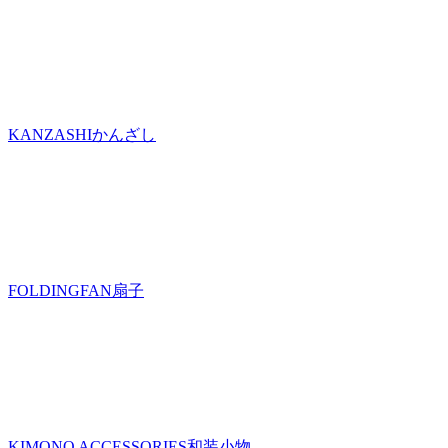
KANZASHI
かんざし
FOLDINGFAN
扇子
KIMONO ACCESSORIES
和装小物