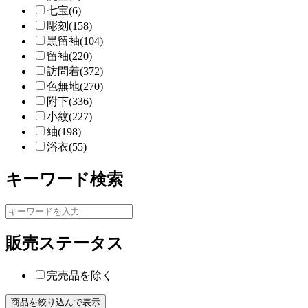
七宝(6)
彫刻(158)
黒留袖(104)
留袖(220)
訪問着(372)
色無地(270)
附下(336)
小紋(227)
紬(198)
浴衣(55)
キーワード検索
販売ステータス
完売品を除く