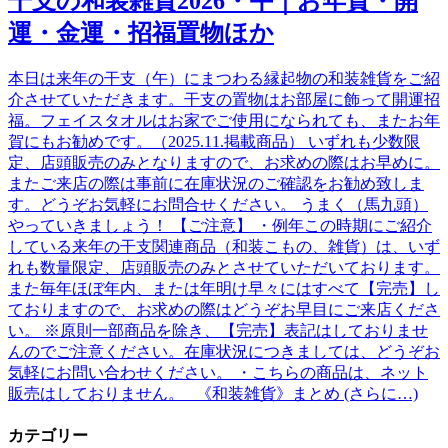
干支の和装雑貨2026・午｜お年賀・開
運・金運・招福置物ほか
本日は来年の干支（午）にまつわる縁起物の和装雑貨をご紹
介させていただきます。干支の置物はお部屋に飾って開運招
福。フェイスタオルはお家でご使用になられても、またお年
賀にもお勧めです。（2025.11.掲載商品） いずれも少数限
定、店頭販売のみとなりますので、お求めの際はお早めに。
またご来店の際は事前に在庫状況のご確認をお勧め致しま
す。どうぞお気軽にお問合せください。 うまく（馬九頭）
やっていきましょう！ 【ご注意】 ・例年この時期にご紹介
している来年の干支関連商品（和装こもの、雑貨）は、いず
れも数量限定、店頭販売のみとさせていただいております。
また毎年ほぼ年内、または年明け早々にはすべて【完売】し
ておりますので、お求めの際はどうぞお早目にご来店くださ
い。 ※原則一部商品を除き、【完売】表記はしておりませ
んのでご注意ください。在庫状況につきましては、どうぞお
気軽にお問い合わせください。 ・こちらの商品は、ネット
販売はしておりません。 《和装雑貨》まとめ (さらに…)
カテゴリー