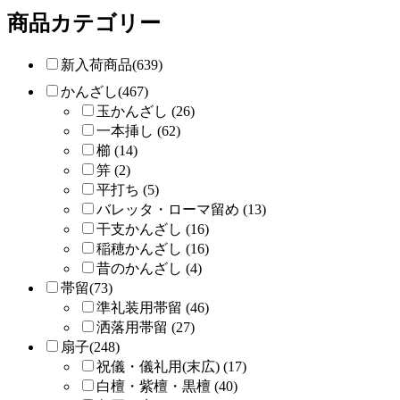
商品カテゴリー
新入荷商品(639)
かんざし(467)
玉かんざし (26)
一本挿し (62)
櫛 (14)
笄 (2)
平打ち (5)
バレッタ・ローマ留め (13)
干支かんざし (16)
稲穂かんざし (16)
昔のかんざし (4)
帯留(73)
準礼装用帯留 (46)
洒落用帯留 (27)
扇子(248)
祝儀・儀礼用(末広) (17)
白檀・紫檀・黒檀 (40)