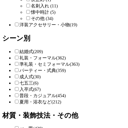
名刺入れ (11)
懐中時計 (5)
その他 (34)
洋装アクセサリー・小物(19)
シーン別
結婚式(209)
礼装・フォーマル(362)
準礼装・セミフォーマル(363)
パーティー・式典(359)
成人式(30)
七五三(6)
入卒式(67)
普段・カジュアル(454)
夏用・浴衣など(212)
材質・装飾技法・その他