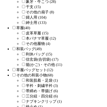
象牙・牛こつ (28)
干支 (15)
その他の扇子 (8)
婦人用 (104)
紳士用 (133)
草履(40)
皮革草履 (15)
本パナマ草履 (12)
その他履物 (4)
和装バッグ(49)
利休バッグ (15)
信玄袋(合切袋) (17)
籠(かご)・その他 (11)
草履バッグセット(12)
その他の和装小物(68)
和装肌着・足袋 (1)
半衿・刺繍半衿 (3)
帯締め・帯揚げ (6)
三分紐・四分紐 (6)
ナプキンクリップ (1)
袂止め (1)