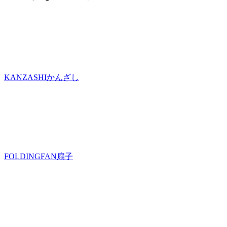
KANZASHI
かんざし
FOLDINGFAN
扇子