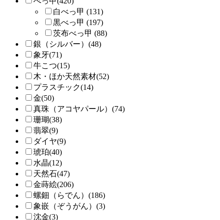
べっ甲(420)
白べっ甲 (131)
黒べっ甲 (197)
茨布べっ甲 (88)
銀（シルバー）(48)
象牙(71)
牛こつ(15)
木・ほか天然素材(52)
プラスチック(14)
金(50)
真珠（アコヤパール）(74)
珊瑚(38)
翡翠(9)
ダイヤ(9)
琥珀(40)
水晶(12)
天然石(47)
金蒔絵(206)
螺鈿（らでん）(186)
象嵌（ぞうがん）(3)
沈金(3)