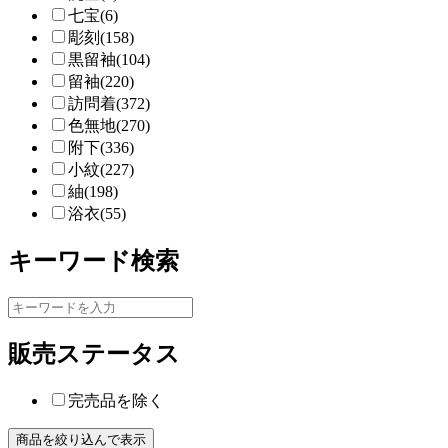
七宝(6)
彫刻(158)
黒留袖(104)
留袖(220)
訪問着(372)
色無地(270)
附下(336)
小紋(227)
紬(198)
浴衣(55)
キーワード検索
販売ステータス
完売品を除く