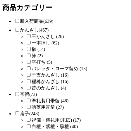
商品カテゴリー
新入荷商品(639)
かんざし(467)
玉かんざし (26)
一本挿し (62)
櫛 (14)
笄 (2)
平打ち (5)
バレッタ・ローマ留め (13)
干支かんざし (16)
稲穂かんざし (16)
昔のかんざし (4)
帯留(73)
準礼装用帯留 (46)
洒落用帯留 (27)
扇子(248)
祝儀・儀礼用(末広) (17)
白檀・紫檀・黒檀 (40)