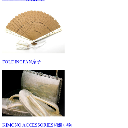
FOLDINGFAN
扇子
KIMONO ACCESSORIES
和装小物