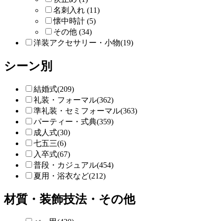
名刺入れ (11)
懐中時計 (5)
その他 (34)
洋装アクセサリー・小物(19)
シーン別
結婚式(209)
礼装・フォーマル(362)
準礼装・セミフォーマル(363)
パーティー・式典(359)
成人式(30)
七五三(6)
入卒式(67)
普段・カジュアル(454)
夏用・浴衣など(212)
材質・装飾技法・その他