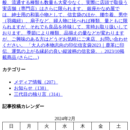
般、流通する種類も数量も大変少なく、実際に店頭で取扱う
実店舗（専門店）はさらに限られます。 銀座かなめ屋で
は、紳士用の和装小物として、信玄袋のほか、腰巾着、男中
（羽織紐）、扇子など、婦人物に比べれば種類、量ともに限
られますが、それでも良品を吟味して、常時お取り扱いして
おります。 季節により種類、品揃えの量などが変わります
が、ご興味のある方はどうぞお気軽にご来店、お問い合わせ
ください。 「大人の本物志向の印伝信玄袋2023｜鹿革に印
伝、運気の上がる縁起の良い縦波柄の信玄袋。」2023/10掲
載商品 (さらに…)
カテゴリー
メディア情報（207）
お知らせ（138）
三代目の独り言（314）
記事投稿カレンダー
2024年2月
日
月
火
水
木
金
土