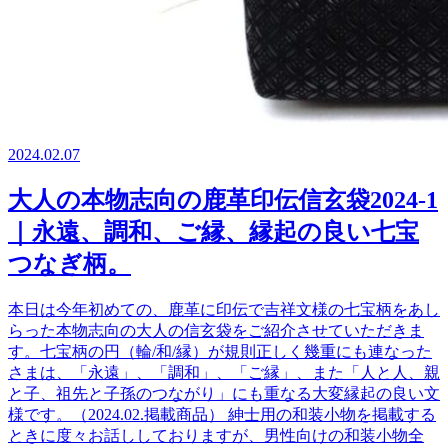
2024.02.07
大人の本物志向の鹿革印伝信玄袋2024-1
｜永遠、調和、ご縁、縁起の良い七宝
つなぎ柄。
本日は今年初めての、鹿革に印伝で吉祥文様の七宝柄をあし
らった本物志向の大人の信玄袋をご紹介させていただきま
す。七宝柄の円（輪/和/縁）が規則正しく幾重にも連なった
さまは、「永遠」、「調和」、「ご縁」、また「人と人、親
と子、祖先と子孫のつながり」にも重なる大変縁起の良い文
様です。（2024.02.掲載商品） 紳士用の和装小物を掲載する
ときに度々お話ししておりますが、男性向けの和装小物全