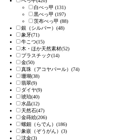
べっ甲(420)
白べっ甲 (131)
黒べっ甲 (197)
茨布べっ甲 (88)
銀（シルバー）(48)
象牙(71)
牛こつ(15)
木・ほか天然素材(52)
プラスチック(14)
金(50)
真珠（アコヤパール）(74)
珊瑚(38)
翡翠(9)
ダイヤ(9)
琥珀(40)
水晶(12)
天然石(47)
金蒔絵(206)
螺鈿（らでん）(186)
象嵌（ぞうがん）(3)
沈金(3)