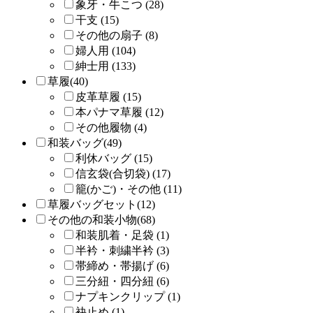
象牙・牛こつ (28)
干支 (15)
その他の扇子 (8)
婦人用 (104)
紳士用 (133)
草履(40)
皮革草履 (15)
本パナマ草履 (12)
その他履物 (4)
和装バッグ(49)
利休バッグ (15)
信玄袋(合切袋) (17)
籠(かご)・その他 (11)
草履バッグセット(12)
その他の和装小物(68)
和装肌着・足袋 (1)
半衿・刺繍半衿 (3)
帯締め・帯揚げ (6)
三分紐・四分紐 (6)
ナプキンクリップ (1)
袂止め (1)