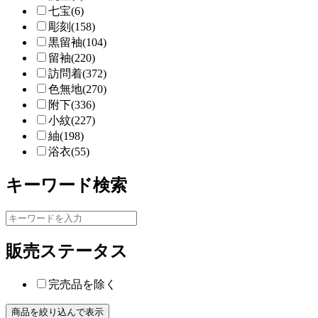
七宝(6)
彫刻(158)
黒留袖(104)
留袖(220)
訪問着(372)
色無地(270)
附下(336)
小紋(227)
紬(198)
浴衣(55)
キーワード検索
販売ステータス
完売品を除く