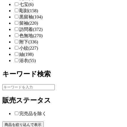
七宝(6)
彫刻(158)
黒留袖(104)
留袖(220)
訪問着(372)
色無地(270)
附下(336)
小紋(227)
紬(198)
浴衣(55)
キーワード検索
販売ステータス
完売品を除く