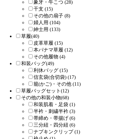
象牙・牛こつ (28)
干支 (15)
その他の扇子 (8)
婦人用 (104)
紳士用 (133)
草履(40)
皮革草履 (15)
本パナマ草履 (12)
その他履物 (4)
和装バッグ(49)
利休バッグ (15)
信玄袋(合切袋) (17)
籠(かご)・その他 (11)
草履バッグセット(12)
その他の和装小物(68)
和装肌着・足袋 (1)
半衿・刺繍半衿 (3)
帯締め・帯揚げ (6)
三分紐・四分紐 (6)
ナプキンクリップ (1)
袂止め (1)