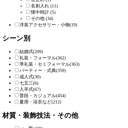
名刺入れ (11)
懐中時計 (5)
その他 (34)
洋装アクセサリー・小物(19)
シーン別
結婚式(209)
礼装・フォーマル(362)
準礼装・セミフォーマル(363)
パーティー・式典(359)
成人式(30)
七五三(6)
入卒式(67)
普段・カジュアル(454)
夏用・浴衣など(212)
材質・装飾技法・その他