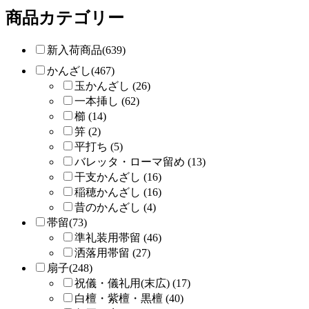
商品カテゴリー
新入荷商品(639)
かんざし(467)
玉かんざし (26)
一本挿し (62)
櫛 (14)
笄 (2)
平打ち (5)
バレッタ・ローマ留め (13)
干支かんざし (16)
稲穂かんざし (16)
昔のかんざし (4)
帯留(73)
準礼装用帯留 (46)
洒落用帯留 (27)
扇子(248)
祝儀・儀礼用(末広) (17)
白檀・紫檀・黒檀 (40)