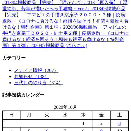
2018/04掲載商品 【完売】 「猫かんざし2018【再入荷】｜浮
世絵師、芳年が描いたべっ甲猫簪・Ver.2」2018/06掲載商品
【完売】 「アマビエの手描き京扇子２０２０・３種｜疫病
退散！《コロナに負けるな！経済を回そう！和装も銀座も負
けるな！特別企画》第１弾」2020/06掲載商品 「アマビエの
手描き京扇子２０２０・紳士用２種｜疫病退散！《コロナに
負けるな！経済を回そう！和装も銀座も負けるな！特別企
画》第４弾」2020/07掲載商品 (さらに…)
カテゴリー
メディア情報（207）
お知らせ（138）
三代目の独り言（314）
記事投稿カレンダー
2020年10月
日
月
火
水
木
金
土
1
2
3