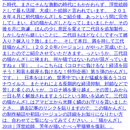
た時代。まさにそんな激動の時代にもかかわらず、浮世絵師
として最も活躍、大成した絵師と言われています。 ２０１
８年４月に初代猫かんざしをご紹介後、あっという間に完売
してしまい、幻の猫かんざしとなってしまいましたが、その
後６月に急遽、ほんの少し意匠を変えて二代目を追加製作。
しかしながら嬉しいことに、二代目もほどなくしてすべて婿
入り？嫁入り？致しました。 そして本日、満を持して三代
目猫かんざし（２０２０年バージョン）がやっと完成いたし
ましたのでご紹介させていただきます。っというか、三代目
の猫かんざしに挟まれ、何か猫ではないものが混ざっていま
すねぇ（笑）。（←こちらは《コロナに負けるな！経済を回
そう！和装も銀座も負けるな！特別企画》第５弾のかんざし
です。） 日本をはじめ、世界中でいまだ猛威を振るうコロ
ナウイルス、またそれによる長期的な経済抑制、封鎖などで
苦しむ多くの人々が、コロナ禍を乗り越え、その苦しみから
一日も早く解放されますようにという願いを込めて。三代目
の猫かんざしはアマビエから光輝く鱗のお守りを貰いました
とさ。 過去記事のリンクを貼りますので、この猫かんざし
の制作秘話や初回バージョンの詳細をお知りになりたい方
は、合わせてご覧になってみてください。↓ 「猫かんざし
2018｜浮世絵師、芳年が描いたべっ甲猫簪を復刻。」