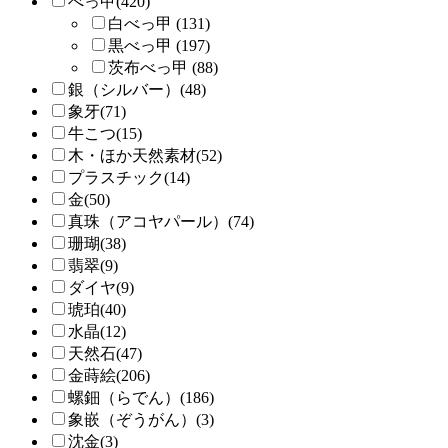
べっ甲(420)
白べっ甲 (131)
黒べっ甲 (197)
茨布べっ甲 (88)
銀（シルバー）(48)
象牙(71)
牛こつ(15)
木・ほか天然素材(52)
プラスチック(14)
金(50)
真珠（アコヤパール）(74)
珊瑚(38)
翡翠(9)
ダイヤ(9)
琥珀(40)
水晶(12)
天然石(47)
金蒔絵(206)
螺鈿（らでん）(186)
象嵌（ぞうがん）(3)
沈金(3)