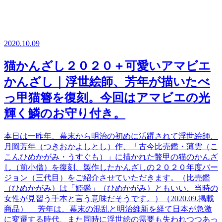
2020.10.09
猫かんざし２０２０＋可愛いアマビエ
かんざし｜浮世絵師、芳年が描いたべ
っ甲猫簪を復刻。今回はアマビエの光
輝く鱗のお守り付き。
本日は一昨年、幕末から明治の初めに活躍されて浮世絵師、
月岡芳年（つきおかよしとし）作、「古今比売鑑・薄雲（こ
こんひめかがみ・うすぐも）」に描かれた鼈甲の猫のかんざ
し（前小僧）を復刻、製作したかんざしの２０２０年度バー
ジョン（三代目）をご紹介させていただきます。（比売鑑
（ひめかがみ）は「姫鑑」（ひめかがみ）ともいい、当時の
女性が見習う手本と言う意味だそうです。）（2020.09.掲載
商品） 芳年は、幕末の混乱と明治維新を経て日本が急激
に変遷する時代、また同時に浮世絵の需要も失われつつあっ