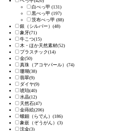
べっ甲(420)
白べっ甲 (131)
黒べっ甲 (197)
茨布べっ甲 (88)
銀（シルバー）(48)
象牙(71)
牛こつ(15)
木・ほか天然素材(52)
プラスチック(14)
金(50)
真珠（アコヤパール）(74)
珊瑚(38)
翡翠(9)
ダイヤ(9)
琥珀(40)
水晶(12)
天然石(47)
金蒔絵(206)
螺鈿（らでん）(186)
象嵌（ぞうがん）(3)
沈金(3)