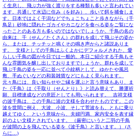
く生息し、飛ぶ力が強く渡りをする種類も多いと言われてい
ます。共通して水辺に住み（を好み）、歩いて餌を捕食しま
す。日本ではよく干潟などでちょこちょこと歩きながら（千
鳥足）砂地に隠れたゴカイやカニなどを食べる姿をご覧にな
ったことのある方も多いのではないでしょうか。千鳥の名の
由来は、千（せん／たくさん）の群れを成して飛ぶその姿か
ら、または、チッチッと鳴くその鳴き声からと諸説ありま
す。 文様としての千鳥はふくよかにデフォルメされた、愛
らしい千鳥の図が今日では一般的。本日ご紹介する千鳥もそ
んな雰囲気を醸し出しておりますでしょうか。群れを成して
飛ぶ千鳥の姿を一応に並べて小紋柄として、ゆかたや風呂
敷、手ぬぐいなどの和装雑貨などにもよく見られます。
元々鳥には、良い知らせやご縁を運ぶと言う意味もあり、ま
た《千鳥》は《千取り（せんとり）》と読み替えて、勝運祈
願、目標達成などの意匠としても用いられます。 吉祥文様
の波千鳥は、この千鳥に波の文様を合わせたものです。この
波を世間に例え、大波、小波、そして荒波をも、ともに乗り
越えてゆく、という意味から、夫婦円満、家内安全を表す縁
起のよい文様とされています。 （厳密にいうと二羽の千鳥
が波間の上を飛んでいる姿を《波千鳥》と言います。） (さ
らに…)