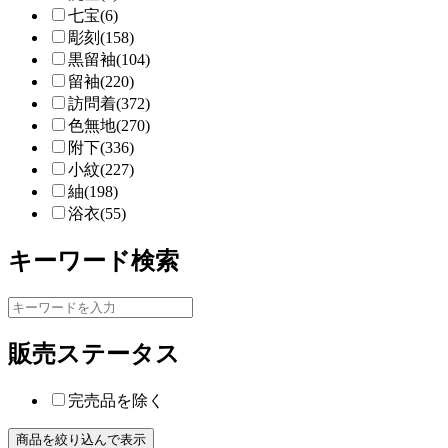
七宝(6)
彫刻(158)
黒留袖(104)
留袖(220)
訪問着(372)
色無地(270)
附下(336)
小紋(227)
紬(198)
浴衣(55)
キーワード検索
販売ステータス
完売品を除く