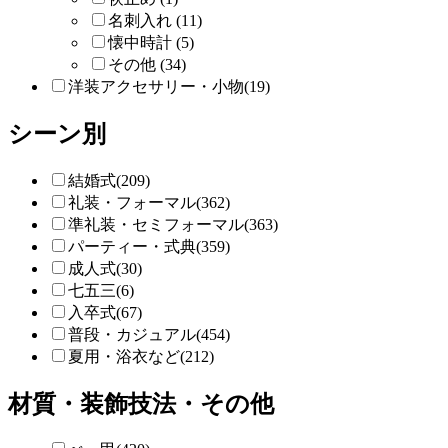
名刺入れ (11)
懐中時計 (5)
その他 (34)
洋装アクセサリー・小物(19)
シーン別
結婚式(209)
礼装・フォーマル(362)
準礼装・セミフォーマル(363)
パーティー・式典(359)
成人式(30)
七五三(6)
入卒式(67)
普段・カジュアル(454)
夏用・浴衣など(212)
材質・装飾技法・その他