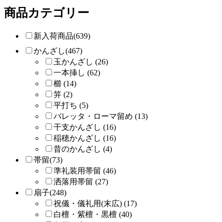
商品カテゴリー
新入荷商品(639)
かんざし(467)
玉かんざし (26)
一本挿し (62)
櫛 (14)
笄 (2)
平打ち (5)
バレッタ・ローマ留め (13)
干支かんざし (16)
稲穂かんざし (16)
昔のかんざし (4)
帯留(73)
準礼装用帯留 (46)
洒落用帯留 (27)
扇子(248)
祝儀・儀礼用(末広) (17)
白檀・紫檀・黒檀 (40)