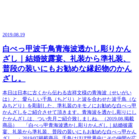
2019.08.19
白べっ甲波千鳥青海波透かし彫りかん
ざし｜結婚披露宴、礼装から準礼装、
普段の装いにもお勧めな縁起物のかん
ざし。
本日は日本に古くから伝わる吉祥文様の青海波（せいがい
は）と、愛らしい千鳥（ちどり）と波を合わせた波千鳥（な
みちどり）を彫刻した、準礼装のキモノにお勧めな白べっ甲
かんざしをご紹介させて頂きます。青海波を透かし彫りにし
たかんざしは、つい先月ご紹介致しましね。（2019.08.掲載
商品） 「白べっ甲青海波透かし彫りかんざし｜結婚披露
宴、礼装から準礼装、普段の装いにもお勧めな白べっ甲かん
ざし。」2019/07掲載商品 千鳥はほぼ世界中にその仲間が広