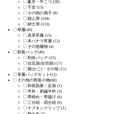
象牙・牛こつ (28)
干支 (15)
その他の扇子 (8)
婦人用 (104)
紳士用 (133)
草履(40)
皮革草履 (15)
本パナマ草履 (12)
その他履物 (4)
和装バッグ(49)
利休バッグ (15)
信玄袋(合切袋) (17)
籠(かご)・その他 (11)
草履バッグセット(12)
その他の和装小物(68)
和装肌着・足袋 (1)
半衿・刺繍半衿 (3)
帯締め・帯揚げ (6)
三分紐・四分紐 (6)
ナプキンクリップ (1)
袂止め (1)