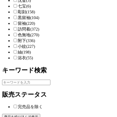
沈金(3)
七宝(6)
彫刻(158)
黒留袖(104)
留袖(220)
訪問着(372)
色無地(270)
附下(336)
小紋(227)
紬(198)
浴衣(55)
キーワード検索
販売ステータス
完売品を除く