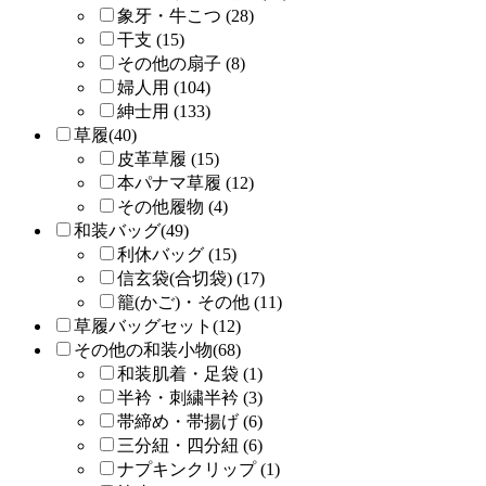
象牙・牛こつ (28)
干支 (15)
その他の扇子 (8)
婦人用 (104)
紳士用 (133)
草履(40)
皮革草履 (15)
本パナマ草履 (12)
その他履物 (4)
和装バッグ(49)
利休バッグ (15)
信玄袋(合切袋) (17)
籠(かご)・その他 (11)
草履バッグセット(12)
その他の和装小物(68)
和装肌着・足袋 (1)
半衿・刺繍半衿 (3)
帯締め・帯揚げ (6)
三分紐・四分紐 (6)
ナプキンクリップ (1)