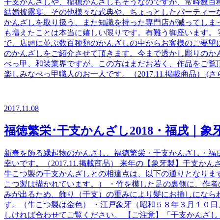
干支かんざしや、稲穂かんざしもそうなのですが、常時数百
結婚披露宴、その他様々な式典や、ちょっとしたパーティー
かんざしを取り扱う、また知識を持った専門店が減ってしま
も増えたことは本当に嬉しい限りです。有難う御座います。 
で、店頭に並ぶ数百種類のかんざしの中からお客様のご要望
のかんざしをご紹介させて頂きます。今まで透かし彫りのか
べっ甲、和装業界ですが、この方はまだお若く、作品をご覧
楽しみなべっ甲職人のお一人です。（2017.11.掲載商品） (さ
2017.11.08
福徳繁栄･干支かんざし2018・福戌｜
新春を飾る縁起物のかんざし、福徳繁栄・干支かんざし・福戌
幸いです。（2017.11.掲載商品） 来年の【象牙製】干
牛こつ製の干支かんざしとの相違点は、以下の通りとなりま
こつ製は描かれています。） ・竹を模した足の裏側に、作者
みが出るため、飾り（干支）の重みにより髪にお挿しになら
す。（牛こつ製は金色） ・江戸象牙（昭和５８年３月１０日
しければ合わせてご覧ください。 【ご注意】「干支かんざ