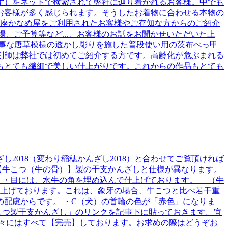
ず）をネットで検索されて弊社に辿り着かれるお客様。中でも
お客様が多く感じられます。そうしたお着物に合わせる本物の
銀座かなめ屋をご利用されたお客様やご存知な方からのご紹介
、ご予算等など...、お客様のお話をお聞かせいただいた上
事な唐草模様の透かし彫りを施した普段使い用の茨布べっ甲
刻師は弊社では初めてご紹介する方です。高齢化が危ぶまれる
もとても繊細で美しい仕上がりです。これからの作品もとても
018（変わり稲穂かんざし2018）と合わせてご覧頂ければ
た【牛こつ（牛の骨）】製の干支かんざしと仕様が異なります。
 ・目には、水牛の角を埋め込んで仕上げております。 （牛
仕上げております。これは、象牙の場合、牛こつと比べ若干重
配慮からです。 ・C（犬）の首輪の色が「赤色」になりま
こつ製干支かんざし」のリンクを記事下に貼っておきます。宜
々にはすべて【完売】しております。お求めの際はどうぞお