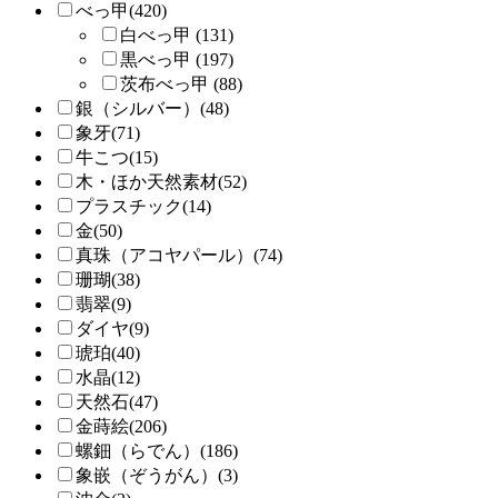
べっ甲(420)
白べっ甲 (131)
黒べっ甲 (197)
茨布べっ甲 (88)
銀（シルバー）(48)
象牙(71)
牛こつ(15)
木・ほか天然素材(52)
プラスチック(14)
金(50)
真珠（アコヤパール）(74)
珊瑚(38)
翡翠(9)
ダイヤ(9)
琥珀(40)
水晶(12)
天然石(47)
金蒔絵(206)
螺鈿（らでん）(186)
象嵌（ぞうがん）(3)