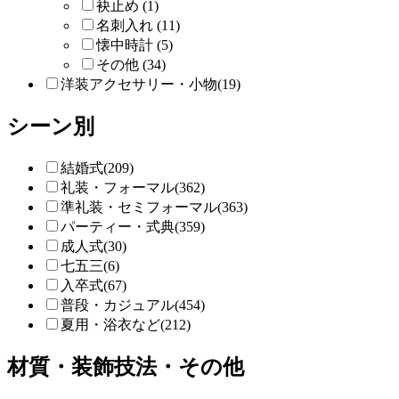
袂止め (1)
名刺入れ (11)
懐中時計 (5)
その他 (34)
洋装アクセサリー・小物(19)
シーン別
結婚式(209)
礼装・フォーマル(362)
準礼装・セミフォーマル(363)
パーティー・式典(359)
成人式(30)
七五三(6)
入卒式(67)
普段・カジュアル(454)
夏用・浴衣など(212)
材質・装飾技法・その他