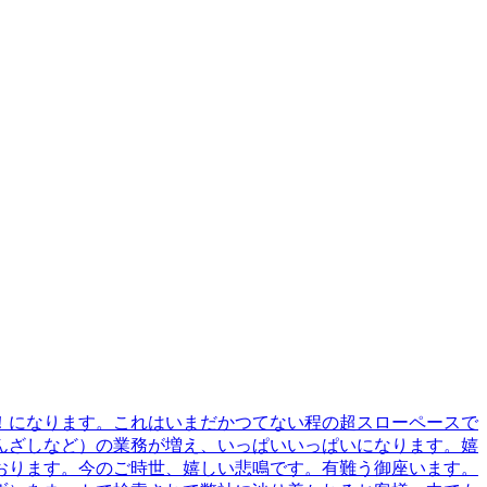
目？！になります。これはいまだかつてない程の超スローペースで
かんざしなど）の業務が増え、いっぱいいっぱいになります。嬉
おります。今のご時世、嬉しい悲鳴です。有難う御座います。