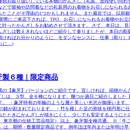
種類お取り扱いしている本物のかんざし（礼装、普段使い問わ
などで留袖や訪問着などの礼装用のお着物をお召しになられる
ったことがそ理由の1つかもしれません。また最近では、以前
実際にご来店下されば、TPO、お召しになられるお着物やお立場
に叶ったかんざしをお勧めさせて頂きます。 さて、本日は、見
んざしは数えきれないほどご紹介して参りましたが、本日の彫
頂ければお分かりのように、モダンなセンスに、仕事（彫り）
らに…)
象牙製６種｜限定商品
の【象牙】バージョンのご紹介です。宜しければ、稲穂かんざし2
支かんざしは、３型、全６種になります。幾つか過日ご紹介しまし
す。 ・象牙特有の年輪のような層と美しい光沢が御座います。
の銘が刻まれております。 ・竹を模した足の形状を楕円形に
れたときにかんざしが傾きにくく、少しでも安定するようにとの
、東京都の伝統工芸品指定） 以上、象牙製全種共通。 ※「牛
し」は、期間・数量限定商品です。例年ほぼ年内または年明け早