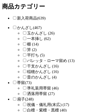
商品カテゴリー
新入荷商品(639)
かんざし(467)
玉かんざし (26)
一本挿し (62)
櫛 (14)
笄 (2)
平打ち (5)
バレッタ・ローマ留め (13)
干支かんざし (16)
稲穂かんざし (16)
昔のかんざし (4)
帯留(73)
準礼装用帯留 (46)
洒落用帯留 (27)
扇子(248)
祝儀・儀礼用(末広) (17)
白檀・紫檀・黒檀 (40)