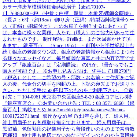
させて頂きましたのでご紹介させて頂きます。 ・白檀象牙
カラー洋唐草模様螺鈿金蒔絵扇子【absf170107-
1】￥480,000+税 （中骨：白檀、親骨：本象牙/螺鈿金蒔絵）
（長さ：6寸（約18㎝）/飾り房（正絹）/特製西陣織携帯ケー
ス（正絹）/桐箱付き） このお扇子を制作するにあたって
は、本当に様々な業種、人たち（職人）のご協力があって生
まれたものです。 制作秘話、詳細は、また次回書かせて頂
きます。 銀座百点 （Since 1955） ・創刊から半世紀以上も
続く銀座の老舗タウン誌、銀座の老舗情報から銀座にまつわ
る様々なエッセイなど、毎号綺麗な写真と共に内容充実です
アップ『銀座百点』は「定期購読」 のほか、1冊からでもご
購入が可能です。 ※お申し込み方法は、切手にて1冊270円
（税込）として、ご希望の号・部数・お名前・ご住所をご記
入の後、代金分の切手を同封の上、下記の宛先までお送り下
さい。ただし切手は500円以下のものをご利用下さい。 ◇送
付先：〒104-0061 東京都中央区銀座5-8-20 銀座コアビル8階
『銀座百店会』 ◇お問い合わせ先：TEL：03-3571-6860 【銀
座百点】掲載まとめ http://ameblo.jp/ginza-kanameya/theme-
10091722371.html 銀座かなめ屋では1年を通して、婦人用、
紳士用扇子とも各種取り揃えております。 婦人用扇子は、
黒留袖、色留袖用の祝儀扇子から普段使いのものまで常時数
百種類、紳士用も他店にない粋なデザインのものから普段使