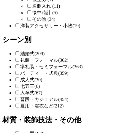
名刺入れ (11)
懐中時計 (5)
その他 (34)
洋装アクセサリー・小物(19)
シーン別
結婚式(209)
礼装・フォーマル(362)
準礼装・セミフォーマル(363)
パーティー・式典(359)
成人式(30)
七五三(6)
入卒式(67)
普段・カジュアル(454)
夏用・浴衣など(212)
材質・装飾技法・その他