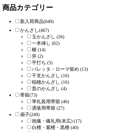
商品カテゴリー
新入荷商品(640)
かんざし(467)
玉かんざし (26)
一本挿し (62)
櫛 (14)
笄 (2)
平打ち (5)
バレッタ・ローマ留め (13)
干支かんざし (16)
稲穂かんざし (16)
昔のかんざし (4)
帯留(73)
準礼装用帯留 (46)
洒落用帯留 (27)
扇子(249)
祝儀・儀礼用(末広) (17)
白檀・紫檀・黒檀 (40)