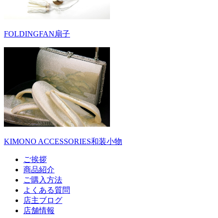
FOLDINGFAN
扇子
KIMONO ACCESSORIES
和装小物
ご挨拶
商品紹介
ご購入方法
よくある質問
店主ブログ
店舗情報