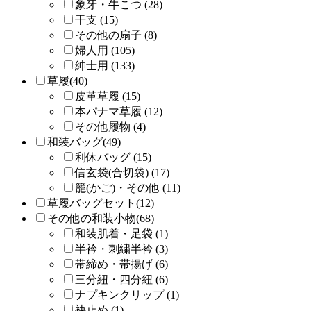
象牙・牛こつ (28)
干支 (15)
その他の扇子 (8)
婦人用 (105)
紳士用 (133)
草履(40)
皮革草履 (15)
本パナマ草履 (12)
その他履物 (4)
和装バッグ(49)
利休バッグ (15)
信玄袋(合切袋) (17)
籠(かご)・その他 (11)
草履バッグセット(12)
その他の和装小物(68)
和装肌着・足袋 (1)
半衿・刺繍半衿 (3)
帯締め・帯揚げ (6)
三分紐・四分紐 (6)
ナプキンクリップ (1)
袂止め (1)