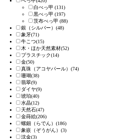
べっ甲(420)
白べっ甲 (131)
黒べっ甲 (197)
茨布べっ甲 (88)
銀（シルバー）(48)
象牙(71)
牛こつ(15)
木・ほか天然素材(52)
プラスチック(14)
金(50)
真珠（アコヤパール）(74)
珊瑚(38)
翡翠(9)
ダイヤ(9)
琥珀(40)
水晶(12)
天然石(47)
金蒔絵(206)
螺鈿（らでん）(186)
象嵌（ぞうがん）(3)
沈金(3)