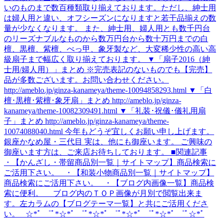
いのものまで数百種類取り揃えております。ただし、紳士用
は婦人用と違い、オフシーズンになりますと若干品揃えの数
量が少なくなります。 また、紳士用、婦人用とも数千円台
のリーズナブルなものから数万円台から数十万円までの白
檀、黒檀、紫檀、べっ甲、象牙製など、大変稀少性の高い高
級扇子まで幅広く取り揃えております。 ▼「扇子2016（紳
士用/婦人用）」まとめ ※完売表記のないものでも【完売】
品が多数ございます。お問い合わせください。
http://ameblo.jp/ginza-kanameya/theme-10094858293.html ▼「白
檀･黒檀･紫檀･象牙扇」まとめ http://ameblo.jp/ginza-
kanameya/theme-10082309491.html ▼「礼装･祝儀･儀礼用扇
子」まとめ http://ameblo.jp/ginza-kanameya/theme-
10074088040.html 今年もどうぞ宜しくお願い申し上げます。
銀座かなめ屋・三代目 実は、他にも御座います。 ご興味の
御座います方は、ご来店お待ちしております。 ■関連記事
・【かんざし・帯留商品別一覧｜サイトマップ】商品検索に
ご活用下さい。 ・【和装小物商品別一覧｜サイトマップ】
商品検索にご活用下さい。 ・【ブログ内画像一覧】商品検
索に便利。 ブログ内のＴＯＰ画像が月別で閲覧出来ま
す。左カラムの【ブログテーマ一覧】と共にご活用くださ
い。 ☆*ﾟ ゜ﾟ*☆*ﾟ ゜ﾟ*☆*ﾟ ゜ﾟ*☆*ﾟ ゜ﾟ*☆*ﾟ ゜ﾟ☆*ﾟ