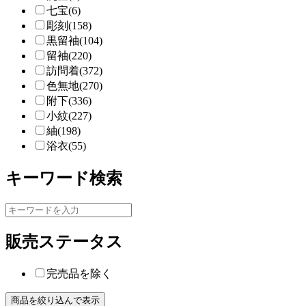
七宝(6)
彫刻(158)
黒留袖(104)
留袖(220)
訪問着(372)
色無地(270)
附下(336)
小紋(227)
紬(198)
浴衣(55)
キーワード検索
販売ステータス
完売品を除く