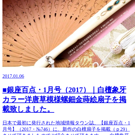
2017.01.06
■銀座百点・1月号（2017）｜白檀象牙
カラー洋唐草模様螺鈿金蒔絵扇子を掲
載致しました。
日本で最初に発行された地域情報タウン誌、【銀座百点・1
月号】（2017・№746）に、新作の白檀扇子を掲載（ｐ29）