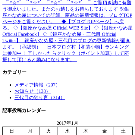
゜ﾟ*☆*ﾟ ゜ﾟ*☆*ﾟ ゜ﾟ*☆*ﾟ ゜ﾟ*☆*ﾟ ゜ﾟ ご覧頂き誠に有難
う御座いました。またのお越しをお待ちしております ※銀
座かなめ屋についての詳細、商品の最新情報は、ブログTOP
ページをご覧ください。 ◆【ブログTOPページ】へ戻
る。 ◇【銀座かなめ屋 Official WEB Site】 ◇【銀座かなめ屋
Official Facebook】 ◇【銀座かなめ屋・三代目 Official
Twitter】 銀座かなめ屋・三代目のブログの更新情報が届き
ます。（承認制） 日本ブログ村【和装小物】ランキング
に参加中！ 宜しかったらクリック（ポイント加算）して応
援して頂けると励みになります。
カテゴリー
メディア情報（207）
お知らせ（138）
三代目の独り言（314）
記事投稿カレンダー
2017年1月
日
月
火
水
木
金
土