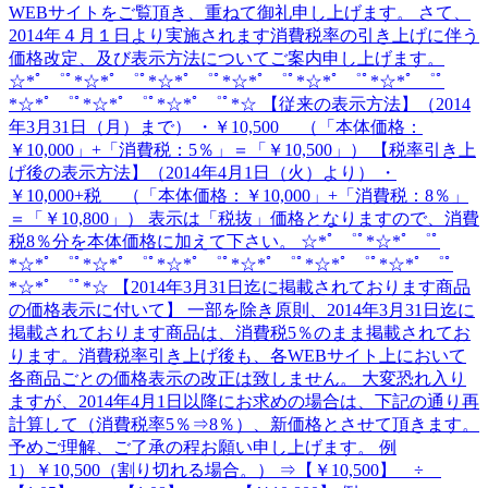
WEBサイトをご覧頂き、重ねて御礼申し上げます。 さて、
2014年４月１日より実施されます消費税率の引き上げに伴う
価格改定、及び表示方法についてご案内申し上げます。
☆*ﾟ ゜ﾟ*☆*ﾟ ゜ﾟ*☆*ﾟ ゜ﾟ*☆*ﾟ ゜ﾟ*☆*ﾟ ゜ﾟ*☆*ﾟ ゜ﾟ
*☆*ﾟ ゜ﾟ*☆*ﾟ ゜ﾟ*☆*ﾟ ゜ﾟ*☆ 【従来の表示方法】（2014
年3月31日（月）まで） ・￥10,500 （「本体価格：
￥10,000」+「消費税：5％」＝「￥10,500」） 【税率引き上
げ後の表示方法】（2014年4月1日（火）より） ・
￥10,000+税 （「本体価格：￥10,000」+「消費税：8％」
＝「￥10,800」） 表示は「税抜」価格となりますので、消費
税8％分を本体価格に加えて下さい。 ☆*ﾟ ゜ﾟ*☆*ﾟ ゜ﾟ
*☆*ﾟ ゜ﾟ*☆*ﾟ ゜ﾟ*☆*ﾟ ゜ﾟ*☆*ﾟ ゜ﾟ*☆*ﾟ ゜ﾟ*☆*ﾟ ゜ﾟ
*☆*ﾟ ゜ﾟ*☆ 【2014年3月31日迄に掲載されております商品
の価格表示に付いて】 一部を除き原則、2014年3月31日迄に
掲載されております商品は、消費税5％のまま掲載されてお
ります。消費税率引き上げ後も、各WEBサイト上において
各商品ごとの価格表示の改正は致しません。 大変恐れ入り
ますが、2014年4月1日以降にお求めの場合は、下記の通り再
計算して（消費税率5％⇒8％）、新価格とさせて頂きます。
予めご理解、ご了承の程お願い申し上げます。 例
1）￥10,500（割り切れる場合。） ⇒【￥10,500】 ÷