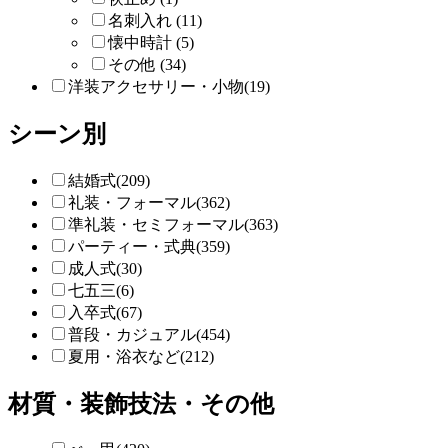
名刺入れ (11)
懐中時計 (5)
その他 (34)
洋装アクセサリー・小物(19)
シーン別
結婚式(209)
礼装・フォーマル(362)
準礼装・セミフォーマル(363)
パーティー・式典(359)
成人式(30)
七五三(6)
入卒式(67)
普段・カジュアル(454)
夏用・浴衣など(212)
材質・装飾技法・その他