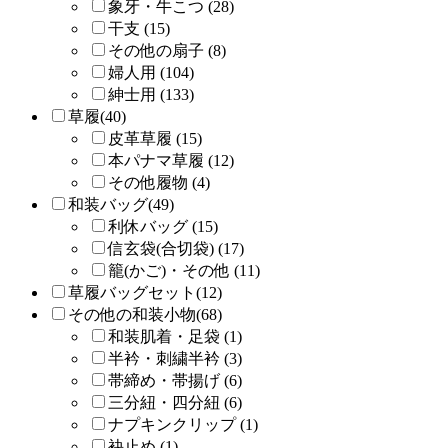
象牙・牛こつ (28)
干支 (15)
その他の扇子 (8)
婦人用 (104)
紳士用 (133)
草履(40)
皮革草履 (15)
本パナマ草履 (12)
その他履物 (4)
和装バッグ(49)
利休バッグ (15)
信玄袋(合切袋) (17)
籠(かご)・その他 (11)
草履バッグセット(12)
その他の和装小物(68)
和装肌着・足袋 (1)
半衿・刺繍半衿 (3)
帯締め・帯揚げ (6)
三分紐・四分紐 (6)
ナプキンクリップ (1)
袂止め (1)