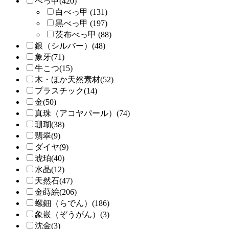
べっ甲(420)
白べっ甲 (131)
黒べっ甲 (197)
茨布べっ甲 (88)
銀（シルバー）(48)
象牙(71)
牛こつ(15)
木・ほか天然素材(52)
プラスチック(14)
金(50)
真珠（アコヤパール）(74)
珊瑚(38)
翡翠(9)
ダイヤ(9)
琥珀(40)
水晶(12)
天然石(47)
金蒔絵(206)
螺鈿（らでん）(186)
象嵌（ぞうがん）(3)
沈金(3)