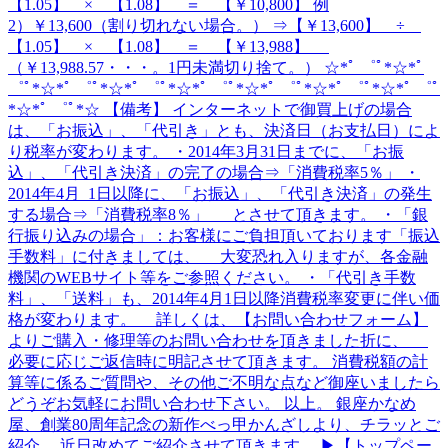
【1.05】 × 【1.08】 ＝ 【￥10,800】 例
2）￥13,600（割り切れない場合。） ⇒【￥13,600】 ÷
【1.05】 × 【1.08】 ＝ 【￥13,988】
（￥13,988.57・・・。1円未満切り捨て。） ☆*ﾟ ゜ﾟ*☆*ﾟ
゜ﾟ*☆*ﾟ ゜ﾟ*☆*ﾟ ゜ﾟ*☆*ﾟ ゜ﾟ*☆*ﾟ ゜ﾟ*☆*ﾟ ゜ﾟ*☆*ﾟ ゜ﾟ
*☆*ﾟ ゜ﾟ*☆ 【備考】 インターネットで御買上げの場合
は、「お振込」、「代引き」とも、決済日（お支払日）によ
り税率が変わります。 ・2014年3月31日までに、「お振
込」、「代引き決済」の完了の場合⇒「消費税率5％」 ・
2014年4月 1日以降に、「お振込」、「代引き決済」の発生
する場合⇒「消費税率8％」 とさせて頂きます。 ・「銀
行振り込みの場合」：お客様にご負担頂いております「振込
手数料」に付きましては、 大変恐れ入りますが、各金融
機関のWEBサイト等をご参照ください。 ・「代引き手数
料」、「送料」も、2014年4月1日以降消費税率変更に伴い価
格が変わります。 詳しくは、【お問い合わせフォーム】
よりご購入・修理等のお問い合わせを頂きました折に、
必要に応じご返信時に明記させて頂きます。 消費税額の計
算等に係るご質問や、その他ご不明な点など御座いましたら
どうぞお気軽にお問い合わせ下さい。 以上。 銀座かなめ
屋、創業80周年記念の新作べっ甲かんざしより、チラッとご
紹介。 近日改めてご紹介させて頂きます。 ▶【トップペー