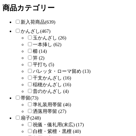
商品カテゴリー
新入荷商品(639)
かんざし(467)
玉かんざし (26)
一本挿し (62)
櫛 (14)
笄 (2)
平打ち (5)
バレッタ・ローマ留め (13)
干支かんざし (16)
稲穂かんざし (16)
昔のかんざし (4)
帯留(73)
準礼装用帯留 (46)
洒落用帯留 (27)
扇子(248)
祝儀・儀礼用(末広) (17)
白檀・紫檀・黒檀 (40)