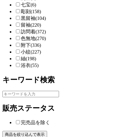
七宝(6)
彫刻(158)
黒留袖(104)
留袖(220)
訪問着(372)
色無地(270)
附下(336)
小紋(227)
紬(198)
浴衣(55)
キーワード検索
販売ステータス
完売品を除く