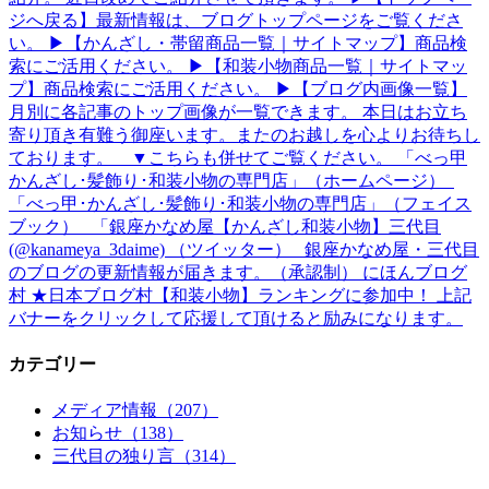
ジへ戻る】最新情報は、ブログトップページをご覧くださ
い。 ▶【かんざし・帯留商品一覧｜サイトマップ】商品検
索にご活用ください。 ▶【和装小物商品一覧｜サイトマッ
プ】商品検索にご活用ください。 ▶【ブログ内画像一覧】
月別に各記事のトップ画像が一覧できます。 本日はお立ち
寄り頂き有難う御座います。またのお越しを心よりお待ちし
ております。 ▼こちらも併せてご覧ください。 「べっ甲
かんざし･髪飾り･和装小物の専門店」（ホームページ）
「べっ甲･かんざし･髪飾り･和装小物の専門店」（フェイス
ブック） 「銀座かなめ屋【かんざし和装小物】三代目
(@kanameya_3daime) （ツイッター） 銀座かなめ屋・三代目
のブログの更新情報が届きます。（承認制） にほんブログ
村 ★日本ブログ村【和装小物】ランキングに参加中！ 上記
バナーをクリックして応援して頂けると励みになります。
カテゴリー
メディア情報（207）
お知らせ（138）
三代目の独り言（314）