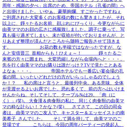
周年・感謝の夕べ」出席のため、帝国ホテル（孔雀の間）へ
と出掛けました。 いやぁ、豪華絢爛、すごかったですねぇ
ご列席された大変多くのお客様の数にも驚きましたが、それ
以上に、錚々たるお名前、顔ぶれにびっくり。今更ながらに
由美ママのお顔の広さに感服致しました。調子に乗って、写
真も撮り過ぎてしまい、未だ収拾が付いておりませんが、と
りあえず整理が済んだところから随時ご報告させて頂きま
す。 お花の数も半端ではなかったですが、な
んと安倍晋三 首相からも！ひえぇ～！ 錚々たるご
来賓の方々に囲まれ、大変恐縮しながら会場内へと・・・。
先を行く由美ママのお隣りは誰だっけ？TVで見たことある
よなぁ・・・。 帝国ホテルでも一番広い宴会場の孔
雀の間。いったいどれだけの方がいらっしゃるのでしょう
か！？ 私の席はと言うと、最後列中央。ある意味、全体
が見渡せるよいお席でした。恐れ多くて、前の方へはいけま
せんからね。そしてそして、テーブル№は29。「肉（に
く）」(笑)。 大食漢＆肉食獣の私に、同じく肉食獣の由美マ
マの粋な計らい！？かな？(笑) さてさて、この日の司会
者は、由美ママのご友人で、キャスター＆エッセイストの南
美希子 さんでした。 そして満を持して、由美ママのご
登場です こちらは、今回の周年パーティーの発起人、