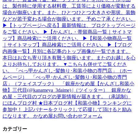
は、製作時に使用する材料費、工賃等により価格が変動する
場合が御座います。また、ひとつひとつ大きさや形状、装飾
などが若干変わる場合が御座います。予めご了承ください。
▶【トップページへ戻る】最新情報は、ブログトップページ
をご覧ください。 ▶【かんざし・帯留商品一覧｜サイトマ
ップ】商品検索にご活用ください。 ▶【和装小物商品一覧
｜サイトマップ】商品検索にご活用ください。 ▶【ブログ
内画像一覧】月別に各記事のトップ画像が一覧できます。
本日はお立ち寄り頂き有難う御座います。またのお越しを心
よりお待ちしております。 ▼こちらも併せてご覧くださ
い。 「べっ甲かんざし･髪飾り･和装小物の専門店」（ホー
ムページ） 「べっ甲･かんざし･髪飾り･和装小物の専門
店」（フェイスブック） 「銀座かなめ屋【かんざし和装小
物】三代目(@kanameya_3daime) |（ツイッター） 銀座かな
め屋・三代目のブログの更新情報が届きます。（承認制）
にほんブログ村 ★日本ブログ村【和装小物】ランキングに
参加中！ 上記バナーをクリックして応援して頂けると励み
になります。 かなめ屋お問い合わせフォーム
カテゴリー