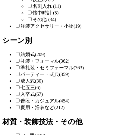
名刺入れ (11)
懐中時計 (5)
その他 (34)
洋装アクセサリー・小物(19)
シーン別
結婚式(209)
礼装・フォーマル(362)
準礼装・セミフォーマル(363)
パーティー・式典(359)
成人式(30)
七五三(6)
入卒式(67)
普段・カジュアル(454)
夏用・浴衣など(212)
材質・装飾技法・その他