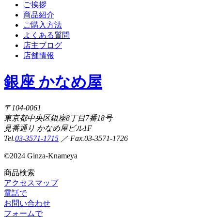
ご挨拶
商品紹介
ご購入方法
よくある質問
店主ブログ
店舗情報
銀座 かなめ屋
〒104-0061
東京都中央区銀座8丁目7番18号
見番通り かなめ屋ビル1F
Tel.
03-3571-1715
／ Fax.03-3571-1726
©
2024 Ginza-Knameya
商品検索
アクセスマップ
電話で
お問い合わせ
フォームで