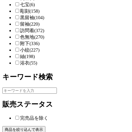
七宝(6)
彫刻(158)
黒留袖(104)
留袖(220)
訪問着(372)
色無地(270)
附下(336)
小紋(227)
紬(198)
浴衣(55)
キーワード検索
販売ステータス
完売品を除く