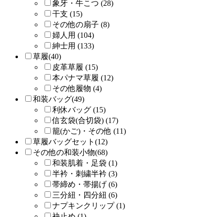
象牙・牛こつ (28)
干支 (15)
その他の扇子 (8)
婦人用 (104)
紳士用 (133)
草履(40)
皮革草履 (15)
本パナマ草履 (12)
その他履物 (4)
和装バッグ(49)
利休バッグ (15)
信玄袋(合切袋) (17)
籠(かご)・その他 (11)
草履バッグセット(12)
その他の和装小物(68)
和装肌着・足袋 (1)
半衿・刺繍半衿 (3)
帯締め・帯揚げ (6)
三分紐・四分紐 (6)
ナプキンクリップ (1)
袂止め (1)