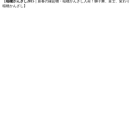
【
稲穂かんざし2015
｜新春の縁起物・稲穂かんざし入荷！獅子舞、富士、変わり
稲穂かんざし】