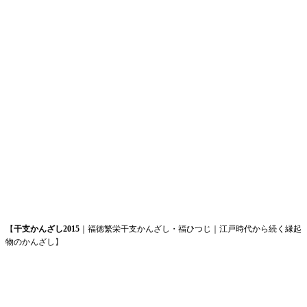
【
干支かんざし2015
｜福徳繁栄干支かんざし・福ひつじ｜江戸時代から続く縁起
物のかんざし
】