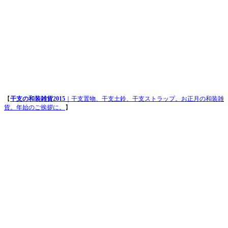
【
干支の和装雑貨2015
｜干支置物、干支土鈴、干支ストラップ。お正月の和装雑
貨。年始のご挨拶に。
】