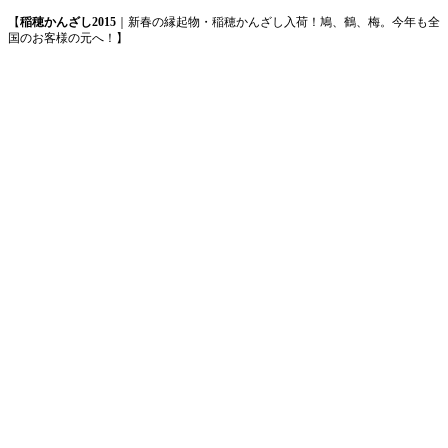
【
稲穂かんざし2015
｜新春の縁起物・稲穂かんざし入荷！鳩、鶴、梅。今年も全
国のお客様の元へ！】