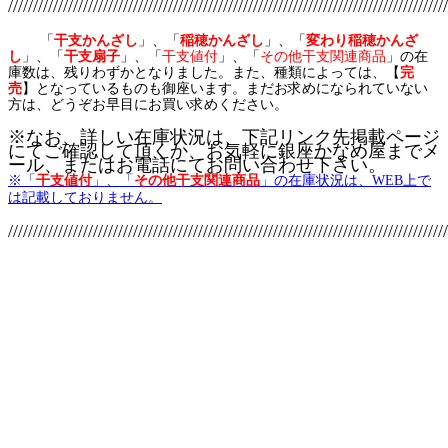
////////////////////////////////////////////////////////////////////////////////////////
「
干支かんざし
」、「
稲穂かんざし
」、「
変わり稲穂かんざ
し
」、「
干支扇子
」、「
干支値付
」、「
その他干支関連商品
」の在
庫数は、残りわずかとなりました。また、種類によっては、【
完
売
】となっているものも御座います。まだお求めになられていない
方は、どうぞお早目にお買い求めください。
※なお、詳しい在庫状況は、下記リンク先掲載ページ
にてご確認して頂くか、お気軽に銀座かなめ屋までメ
ール、またはお電話にてお問い合わせ下さい。
※「
干支値付
」、「
その他干支関連商品
」の在庫状況は、WEB上で
は記載しておりません。
////////////////////////////////////////////////////////////////////////////////////////