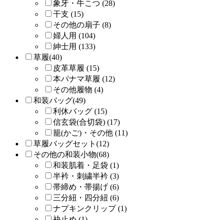
象牙・牛こつ (28)
干支 (15)
その他の扇子 (8)
婦人用 (104)
紳士用 (133)
草履(40)
皮革草履 (15)
本パナマ草履 (12)
その他履物 (4)
和装バッグ(49)
利休バッグ (15)
信玄袋(合切袋) (17)
籠(かご)・その他 (11)
草履バッグセット(12)
その他の和装小物(68)
和装肌着・足袋 (1)
半衿・刺繍半衿 (3)
帯締め・帯揚げ (6)
三分紐・四分紐 (6)
ナプキンクリップ (1)
袂止め (1)