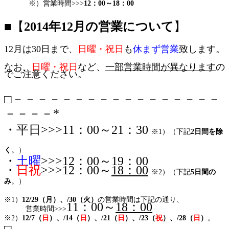
※）営業時間>>>
12：00～18：00
■【
2014年12月の営業について
】
12月は30日まで、
日曜・祝日
も
休まず営業
致します。
なお、
日曜・祝日
など、
一部営業時間が異なります
の
でご注意ください。
□－－－－－－－－－－－－－－－－－
－－－－*
・平日>>>11：00～21：30
※1）（下記
2日間を除
く
。）
・
土曜
>>>12：00～19：00
・
日祝
>>>12：00～
18：00
※2）（下記
5日間の
み
。）
※1）
12/29（月）、/30（火）
の営業時間は下記の通り、
11：00～
18：00
営業時間>>>
※2）
12/7（
日
）、/14（
日
）、/21（
日
）、/23（
祝
）、/28（
日
）
。