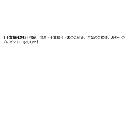
【
干支根付2015
｜招福・開運・干支根付・未のご紹介。年始のご挨拶、海外への
プレゼントにもお勧め】