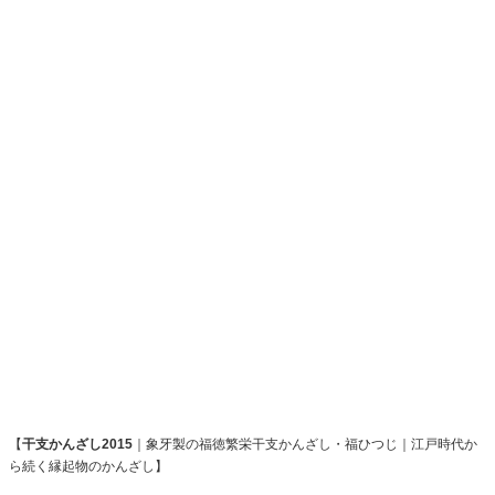
【
干支かんざし2015
｜象牙製の福徳繁栄干支かんざし・福ひつじ｜江戸時代か
ら続く縁起物のかんざし
】