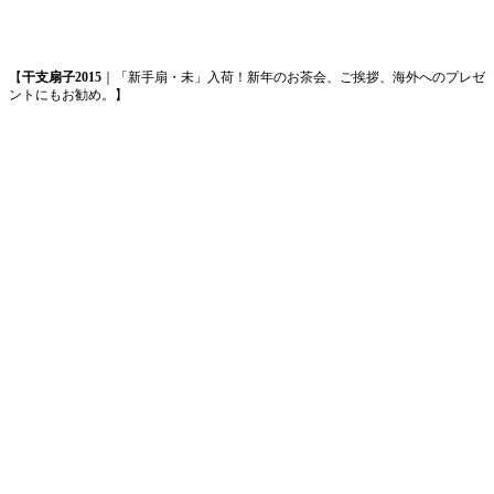
【
干支扇子2015
｜「新手扇・未」入荷！新年のお茶会、ご挨拶、海外へのプレゼ
ントにもお勧め。】