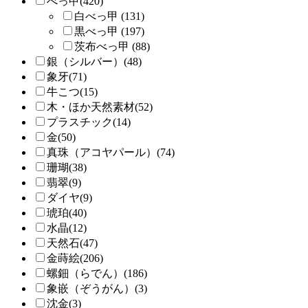
べっ甲(420)
白べっ甲 (131)
黒べっ甲 (197)
茨布べっ甲 (88)
銀（シルバー）(48)
象牙(71)
牛こつ(15)
木・ほか天然素材(52)
プラスチック(14)
金(50)
真珠（アコヤパール）(74)
珊瑚(38)
翡翠(9)
ダイヤ(9)
琥珀(40)
水晶(12)
天然石(47)
金蒔絵(206)
螺鈿（らでん）(186)
象嵌（ぞうがん）(3)
沈金(3)