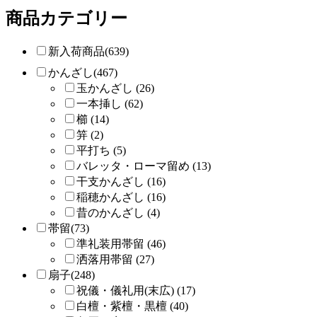
商品カテゴリー
新入荷商品(639)
かんざし(467)
玉かんざし (26)
一本挿し (62)
櫛 (14)
笄 (2)
平打ち (5)
バレッタ・ローマ留め (13)
干支かんざし (16)
稲穂かんざし (16)
昔のかんざし (4)
帯留(73)
準礼装用帯留 (46)
洒落用帯留 (27)
扇子(248)
祝儀・儀礼用(末広) (17)
白檀・紫檀・黒檀 (40)