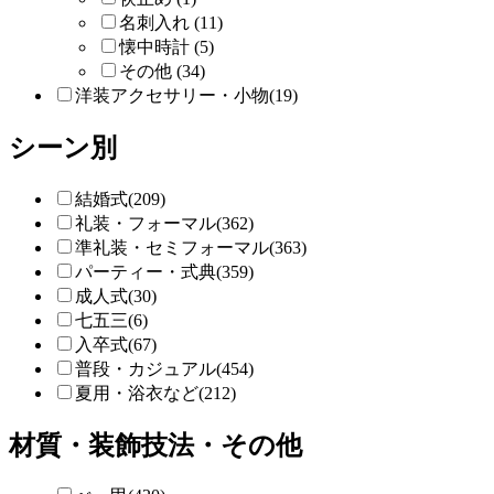
名刺入れ (11)
懐中時計 (5)
その他 (34)
洋装アクセサリー・小物(19)
シーン別
結婚式(209)
礼装・フォーマル(362)
準礼装・セミフォーマル(363)
パーティー・式典(359)
成人式(30)
七五三(6)
入卒式(67)
普段・カジュアル(454)
夏用・浴衣など(212)
材質・装飾技法・その他