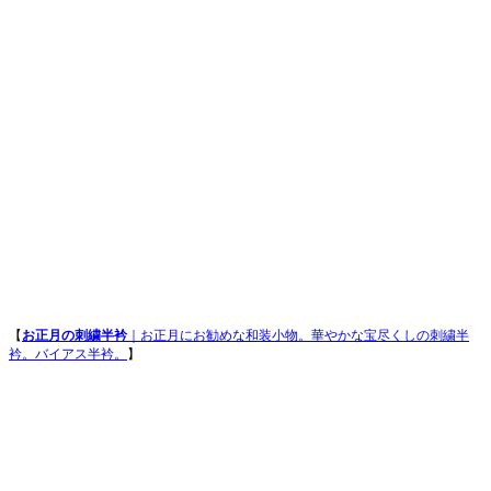
【
お正月の刺繍半衿
｜お正月にお勧めな和装小物。華やかな宝尽くしの刺繍半
衿。バイアス半衿。
】