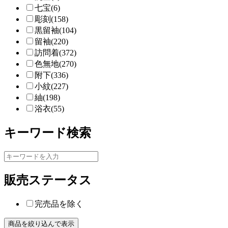
七宝(6)
彫刻(158)
黒留袖(104)
留袖(220)
訪問着(372)
色無地(270)
附下(336)
小紋(227)
紬(198)
浴衣(55)
キーワード検索
販売ステータス
完売品を除く