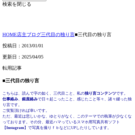
検索を閉じる
HOME
店主ブログ
三代目の独り言
■三代目の独り言
投稿日：2013/01/01
更新日：2025/04/05
転用記事
■三代目の独り言
こちらは、読んで字の如く、三代目こと、私の
独り言コンテンツ
です。
仕事絡み
、
銀座絡み
で日々起こったこと、感じたこと等々、諸々綴った独
り言です。
ご笑覧頂ければ幸いです。
ただ、最近は悲しいかな、ゆとりがなく、このテーマでの執筆が少なくな
っております。その分、最近ハマっているスマホ用写真共有ソフト
【
Instagram
】で写真を撮りｆｂなどにUPしたりしています。