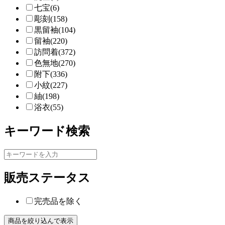
七宝(6)
彫刻(158)
黒留袖(104)
留袖(220)
訪問着(372)
色無地(270)
附下(336)
小紋(227)
紬(198)
浴衣(55)
キーワード検索
販売ステータス
完売品を除く