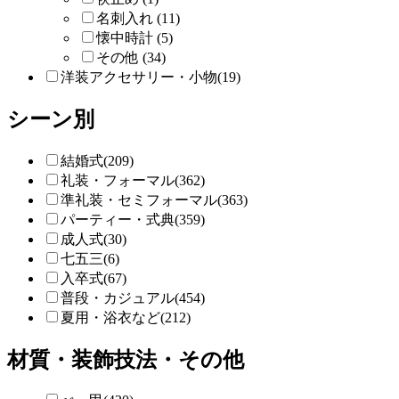
名刺入れ (11)
懐中時計 (5)
その他 (34)
洋装アクセサリー・小物(19)
シーン別
結婚式(209)
礼装・フォーマル(362)
準礼装・セミフォーマル(363)
パーティー・式典(359)
成人式(30)
七五三(6)
入卒式(67)
普段・カジュアル(454)
夏用・浴衣など(212)
材質・装飾技法・その他