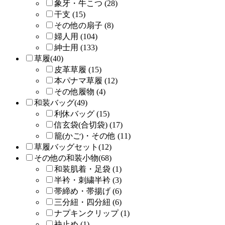
象牙・牛こつ (28)
干支 (15)
その他の扇子 (8)
婦人用 (104)
紳士用 (133)
草履(40)
皮革草履 (15)
本パナマ草履 (12)
その他履物 (4)
和装バッグ(49)
利休バッグ (15)
信玄袋(合切袋) (17)
籠(かご)・その他 (11)
草履バッグセット(12)
その他の和装小物(68)
和装肌着・足袋 (1)
半衿・刺繍半衿 (3)
帯締め・帯揚げ (6)
三分紐・四分紐 (6)
ナプキンクリップ (1)
袂止め (1)