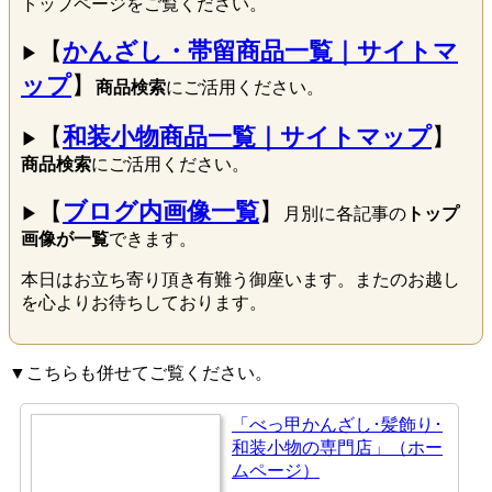
トップページをご覧ください。
【
かんざし・帯留商品一覧｜サイトマ
▶
ップ
】
商品検索
にご活用ください。
【
和装小物商品一覧｜サイトマップ
】
▶
商品検索
にご活用ください。
【
ブログ内画像一覧
】
▶
月別に各記事の
トップ
画像が一覧
できます。
本日はお立ち寄り頂き有難う御座います。またのお越し
を心よりお待ちしております。
▼こちらも併せてご覧ください。
「べっ甲かんざし･髪飾り･
和装小物の専門店」（ホー
ムページ）