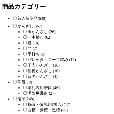
商品カテゴリー
新入荷商品(639)
かんざし(467)
玉かんざし (26)
一本挿し (62)
櫛 (14)
笄 (2)
平打ち (5)
バレッタ・ローマ留め (13)
干支かんざし (16)
稲穂かんざし (16)
昔のかんざし (4)
帯留(73)
準礼装用帯留 (46)
洒落用帯留 (27)
扇子(248)
祝儀・儀礼用(末広) (17)
白檀・紫檀・黒檀 (40)