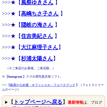
>>>★【
風祭ゆきさん
】
>>>★【
高嶋ちさ子さん
】
>>>★【
隠岐の海さん
】
>>>★【
住吉美紀さん
】
>>>★【
大江麻理子さん
】
>>>★【
杉浦太陽さん
】
（※ご来店のお客様。ご来店順。）
※【
Instagram
】スマホ用写真共有ソフト。
>>>【
銀座かなめ屋・オフィシャル・フェースブック
】（フォトストリー
ムのページ）
【
トップページへ戻る
】
▶
最新情報
は、ブログ