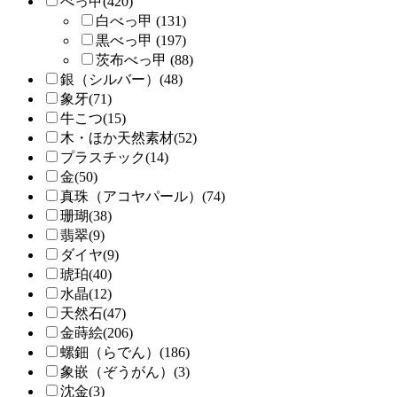
べっ甲(420)
白べっ甲 (131)
黒べっ甲 (197)
茨布べっ甲 (88)
銀（シルバー）(48)
象牙(71)
牛こつ(15)
木・ほか天然素材(52)
プラスチック(14)
金(50)
真珠（アコヤパール）(74)
珊瑚(38)
翡翠(9)
ダイヤ(9)
琥珀(40)
水晶(12)
天然石(47)
金蒔絵(206)
螺鈿（らでん）(186)
象嵌（ぞうがん）(3)
沈金(3)