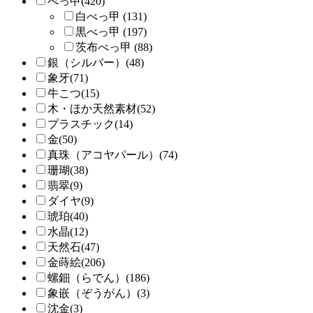
べっ甲(420)
白べっ甲 (131)
黒べっ甲 (197)
茨布べっ甲 (88)
銀（シルバー）(48)
象牙(71)
牛こつ(15)
木・ほか天然素材(52)
プラスチック(14)
金(50)
真珠（アコヤパール）(74)
珊瑚(38)
翡翠(9)
ダイヤ(9)
琥珀(40)
水晶(12)
天然石(47)
金蒔絵(206)
螺鈿（らでん）(186)
象嵌（ぞうがん）(3)
沈金(3)