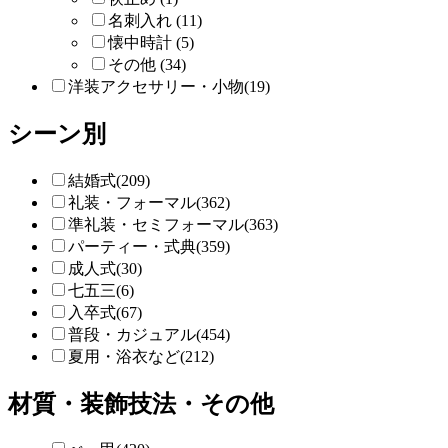
名刺入れ (11)
懐中時計 (5)
その他 (34)
洋装アクセサリー・小物(19)
シーン別
結婚式(209)
礼装・フォーマル(362)
準礼装・セミフォーマル(363)
パーティー・式典(359)
成人式(30)
七五三(6)
入卒式(67)
普段・カジュアル(454)
夏用・浴衣など(212)
材質・装飾技法・その他