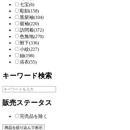
七宝(6)
彫刻(158)
黒留袖(104)
留袖(220)
訪問着(372)
色無地(270)
附下(336)
小紋(227)
紬(198)
浴衣(55)
キーワード検索
販売ステータス
完売品を除く