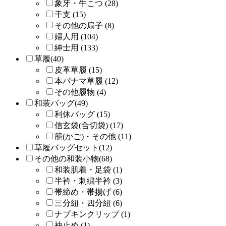
象牙・牛こつ (28)
干支 (15)
その他の扇子 (8)
婦人用 (104)
紳士用 (133)
草履(40)
皮革草履 (15)
本パナマ草履 (12)
その他履物 (4)
和装バッグ(49)
利休バッグ (15)
信玄袋(合切袋) (17)
籠(かご)・その他 (11)
草履バッグセット(12)
その他の和装小物(68)
和装肌着・足袋 (1)
半衿・刺繍半衿 (3)
帯締め・帯揚げ (6)
三分紐・四分紐 (6)
ナプキンクリップ (1)
袂止め (1)