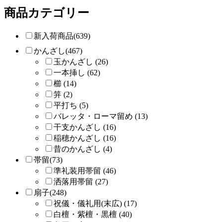
商品カテゴリー
新入荷商品(639)
かんざし(467)
玉かんざし (26)
一本挿し (62)
櫛 (14)
笄 (2)
平打ち (5)
バレッタ・ローマ留め (13)
干支かんざし (16)
稲穂かんざし (16)
昔のかんざし (4)
帯留(73)
準礼装用帯留 (46)
洒落用帯留 (27)
扇子(248)
祝儀・儀礼用(末広) (17)
白檀・紫檀・黒檀 (40)