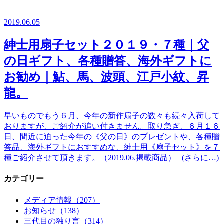
2019.06.05
紳士用扇子セット２０１９・７種｜父
の日ギフト、各種贈答、海外ギフトに
お勧め｜鮎、馬、波頭、江戸小紋、昇
龍。
早いものでもう６月、今年の新作扇子の数々も続々入荷して
おりますが、ご紹介が追い付きません。取り急ぎ、６月１６
日、間近に迫った今年の《父の日》のプレゼントや、各種贈
答品、海外ギフトにおすすめな、紳士用《扇子セット》を７
種ご紹介させて頂きます。（2019.06.掲載商品） (さらに…)
カテゴリー
メディア情報（207）
お知らせ（138）
三代目の独り言（314）