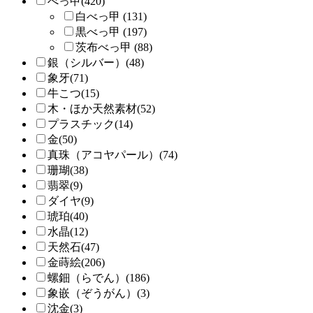
べっ甲(420)
白べっ甲 (131)
黒べっ甲 (197)
茨布べっ甲 (88)
銀（シルバー）(48)
象牙(71)
牛こつ(15)
木・ほか天然素材(52)
プラスチック(14)
金(50)
真珠（アコヤパール）(74)
珊瑚(38)
翡翠(9)
ダイヤ(9)
琥珀(40)
水晶(12)
天然石(47)
金蒔絵(206)
螺鈿（らでん）(186)
象嵌（ぞうがん）(3)
沈金(3)