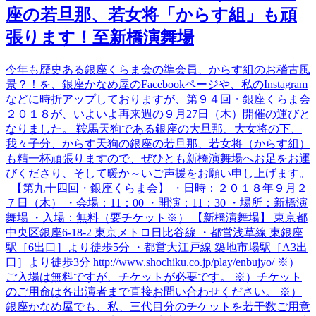
座の若旦那、若女将「からす組」も頑
張ります！至新橋演舞場
今年も歴史ある銀座くらま会の準会員、からす組のお稽古風
景？！を、銀座かなめ屋のFacebookページや、私のInstagram
などに時折アップしておりますが、第９４回・銀座くらま会
２０１８が、いよいよ再来週の９月27日（木）開催の運びと
なりました。 鞍馬天狗である銀座の大旦那、大女将の下、
我々子分、からす天狗の銀座の若旦那、若女将（からす組）
も精一杯頑張りますので、ぜひとも新橋演舞場へお足をお運
びくださり、そして暖か～いご声援をお願い申し上げます。
【第九十四回・銀座くらま会】 ・日時：２０１８年９月２
７日（木） ・会場：11：00 ・開演：11：30 ・場所：新橋演
舞場 ・入場：無料（要チケット※） 【新橋演舞場】 東京都
中央区銀座6-18-2 東京メトロ日比谷線 ・都営浅草線 東銀座
駅［6出口］より徒歩5分 ・都営大江戸線 築地市場駅［A3出
口］より徒歩3分 http://www.shochiku.co.jp/play/enbujyo/ ※）
ご入場は無料ですが、チケットが必要です。 ※）チケット
のご用命は各出演者まで直接お問い合わせください。 ※）
銀座かなめ屋でも、私、三代目分のチケットを若干数ご用意