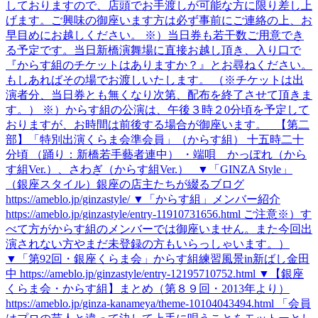
しておりますので、店頭でお手渡しが可能な方に限り差し上
げます。ご興味の御座います方は必ず事前にご連絡の上、お
早目めにお越しください。 ※）当日券も若干数ご用意でき
る予定です。当日新橋演舞場に直接お越し頂き、入り口で
『からす組のチケットはありますか？』とお尋ねください。
もしあればその場でお渡しいたします。 （※チケットは出
演者分、当日券とも無くなり次第、配布を終了させて頂きま
す。） ※）からす組の公演は、午後３時２0分頃を予定して
おりますが、お時間は前後する場合が御座います。 【第二
部】「特別出演くらま会準会員」（からす組） 十五時二十
分頃 （踊り：新橋若手藝者連中） ・端唄 かっぽれ（から
す組Ver.）、さわぎ（からす組Ver.） ▼「GINZA Style」
（銀座スタイル）銀座の店主たちが綴るブログ
https://ameblo.jp/ginzastyle/ ▼「からす組」メンバー紹介
https://ameblo.jp/ginzastyle/entry-11910731656.html ご注意※）す
べて方がからす組のメンバーでは御座いません。また今回出
演されない方やまだ未登録の方もいらっしゃいます。）
▼「第92回・銀座くらま会」からす組練習風景in新ばし金田
中 https://ameblo.jp/ginzastyle/entry-12195710752.html ▼【銀座
くらま会・からす組】まとめ（第８９回・2013年より）
https://ameblo.jp/ginza-kanameya/theme-10104043494.html 「会員