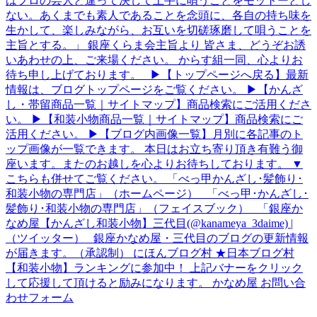
はプロの芸人と違って決して上手に唄うことをモットーとし
ない。あくまでも素人であることを念頭に、各自の持ち味を
生かして、楽しみながら、お互いを切磋琢磨して唄うことを
主旨とする。」 銀座くらま会主旨より 皆さま、どうぞお誘
いあわせの上、ご来場ください。 からす組一同、心よりお
待ち申し上げております。 ▶【トップページへ戻る】最新
情報は、ブログトップページをご覧ください。 ▶【かんざ
し・帯留商品一覧｜サイトマップ】商品検索にご活用くださ
い。 ▶【和装小物商品一覧｜サイトマップ】商品検索にご
活用ください。 ▶【ブログ内画像一覧】月別に各記事のト
ップ画像が一覧できます。 本日はお立ち寄り頂き有難う御
座います。またのお越しを心よりお待ちしております。 ▼
こちらも併せてご覧ください。 「べっ甲かんざし･髪飾り･
和装小物の専門店」（ホームページ） 「べっ甲･かんざし･
髪飾り･和装小物の専門店」（フェイスブック） 「銀座か
なめ屋【かんざし和装小物】三代目(@kanameya_3daime) |
（ツイッター） 銀座かなめ屋・三代目のブログの更新情報
が届きます。（承認制） にほんブログ村 ★日本ブログ村
【和装小物】ランキングに参加中！ 上記バナーをクリック
して応援して頂けると励みになります。 かなめ屋 お問い合
わせフォーム