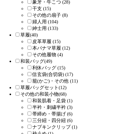
象牙・牛こつ (28)
干支 (15)
その他の扇子 (8)
婦人用 (104)
紳士用 (133)
草履(40)
皮革草履 (15)
本パナマ草履 (12)
その他履物 (4)
和装バッグ(49)
利休バッグ (15)
信玄袋(合切袋) (17)
籠(かご)・その他 (11)
草履バッグセット(12)
その他の和装小物(68)
和装肌着・足袋 (1)
半衿・刺繍半衿 (3)
帯締め・帯揚げ (6)
三分紐・四分紐 (6)
ナプキンクリップ (1)
袂止め (1)