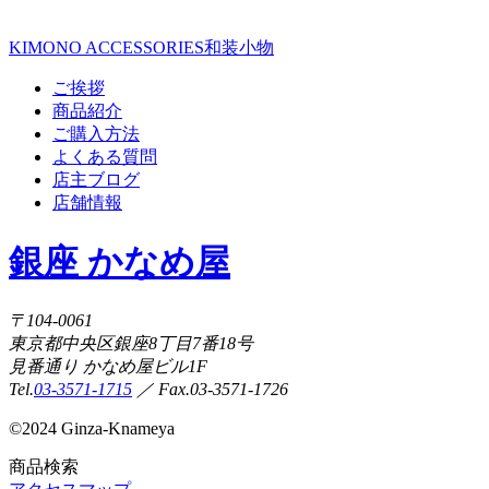
KIMONO ACCESSORIES
和装小物
ご挨拶
商品紹介
ご購入方法
よくある質問
店主ブログ
店舗情報
銀座 かなめ屋
〒104-0061
東京都中央区銀座8丁目7番18号
見番通り かなめ屋ビル1F
Tel.
03-3571-1715
／ Fax.03-3571-1726
©
2024 Ginza-Knameya
商品検索