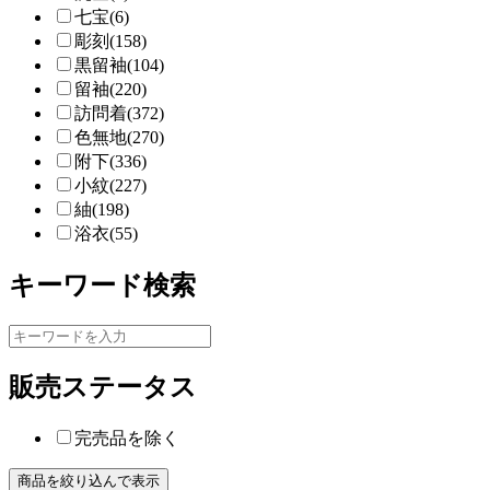
七宝(6)
彫刻(158)
黒留袖(104)
留袖(220)
訪問着(372)
色無地(270)
附下(336)
小紋(227)
紬(198)
浴衣(55)
キーワード検索
販売ステータス
完売品を除く