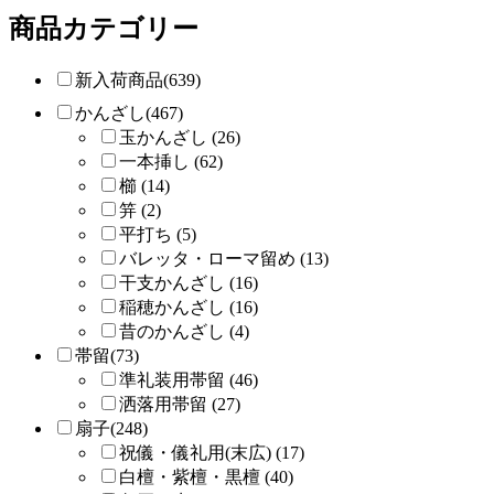
商品カテゴリー
新入荷商品(639)
かんざし(467)
玉かんざし (26)
一本挿し (62)
櫛 (14)
笄 (2)
平打ち (5)
バレッタ・ローマ留め (13)
干支かんざし (16)
稲穂かんざし (16)
昔のかんざし (4)
帯留(73)
準礼装用帯留 (46)
洒落用帯留 (27)
扇子(248)
祝儀・儀礼用(末広) (17)
白檀・紫檀・黒檀 (40)