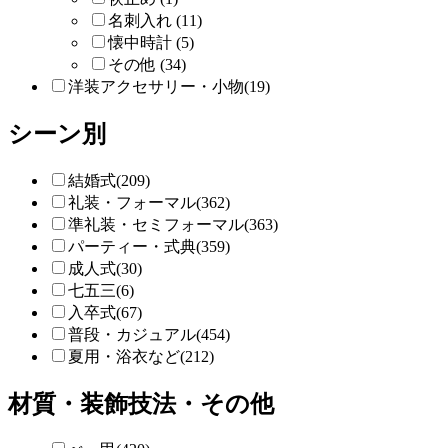
名刺入れ (11)
懐中時計 (5)
その他 (34)
洋装アクセサリー・小物(19)
シーン別
結婚式(209)
礼装・フォーマル(362)
準礼装・セミフォーマル(363)
パーティー・式典(359)
成人式(30)
七五三(6)
入卒式(67)
普段・カジュアル(454)
夏用・浴衣など(212)
材質・装飾技法・その他