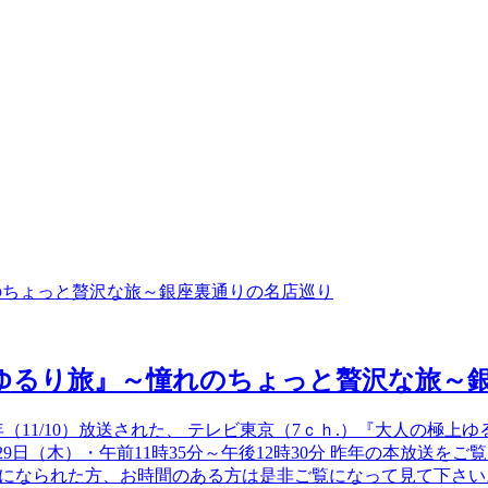
ゆるり旅』～憧れのちょっと贅沢な旅～
 昨年（11/10）放送された、 テレビ東京（7ｃｈ.）『大人の極
1月29日（木）・午前11時35分～午後12時30分 昨年の本放
られた方、お時間のある方は是非ご覧になって見て下さい。 ☆＊ﾟ