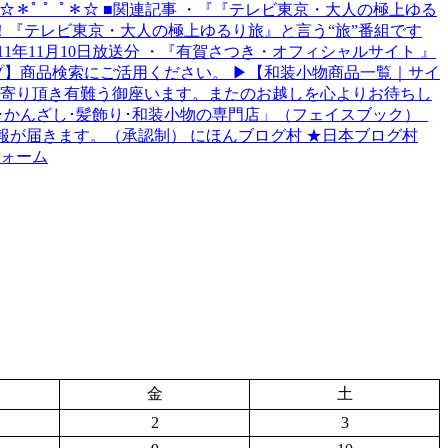
 ゜ﾟ＊☆＊ﾟ ゜ﾟ＊☆ ■関連記事 ・『『テレビ東京・大人の極上ゆる
ます！『テレビ東京・大人の極上ゆるり旅』と言う“旅”番組です
11年11月10日放送分 ・『有賀さつき・オフィシャルサイト 』
】商品検索にご活用ください。 ▶【和装小物商品一覧｜サイ
ち寄り頂き有難う御座います。またのお越しを心よりお待ちし
･かんざし･髪飾り･和装小物の専門店」（フェイスブック）
更新情報が届きます。（承認制） にほんブログ村 ★日本ブログ村
フォーム
金
土
2
3