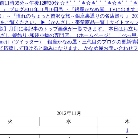
・午前11時35分～午後12時30分 ☆＊ﾟ ゜ﾟ＊☆＊ﾟ ゜ﾟ＊☆＊ﾟ
』 ブログ2011年11月10日号 ・『銀座かなめ屋、TVに出
るり旅」～『憧れのちょっと贅沢な旅～銀座裏通りの名店巡り 』 20
をご覧ください。 ▶【かんざし・帯留商品一覧｜サイトマップ
覧】月別に各記事のトップ画像が一覧できます。 本日はお立
んざし･髪飾り･和装小物の専門店」（ホームページ） 「べっ甲
3daime) |（ツイッター） 銀座かなめ屋・三代目のブログの
て応援して頂けると励みになります。 かなめ屋お問い合わせ
2012年11月
火
水
木
1