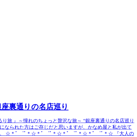
銀座裏通りの名店巡り
上ゆるり旅 』～憧れのちょっと贅沢な旅～ “銀座裏通りの名店巡り
送をご覧になられた方はご存じだと思いますが、かなめ屋と私が出て
 ゜ﾟ＊☆＊ﾟ ゜ﾟ＊☆＊ﾟ ゜ﾟ＊☆＊ﾟ ゜ﾟ＊☆ 『大人の