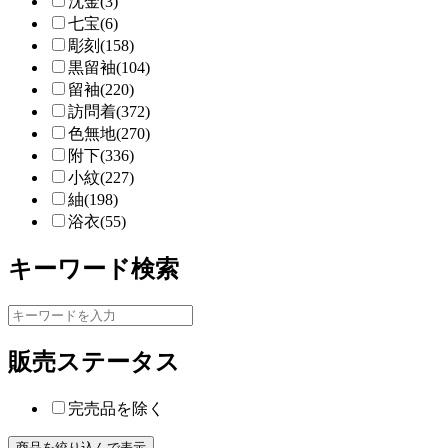
沈金(3)
七宝(6)
彫刻(158)
黒留袖(104)
留袖(220)
訪問着(372)
色無地(270)
附下(336)
小紋(227)
紬(198)
浴衣(55)
キーワード検索
販売ステータス
完売品を除く