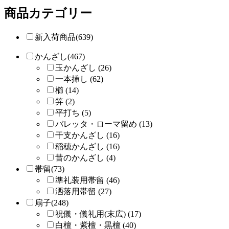
商品カテゴリー
新入荷商品(639)
かんざし(467)
玉かんざし (26)
一本挿し (62)
櫛 (14)
笄 (2)
平打ち (5)
バレッタ・ローマ留め (13)
干支かんざし (16)
稲穂かんざし (16)
昔のかんざし (4)
帯留(73)
準礼装用帯留 (46)
洒落用帯留 (27)
扇子(248)
祝儀・儀礼用(末広) (17)
白檀・紫檀・黒檀 (40)