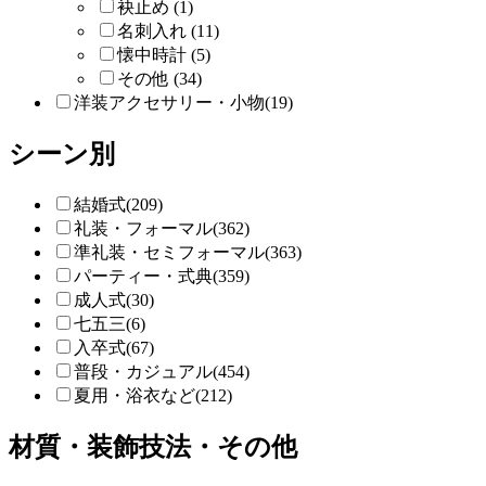
袂止め (1)
名刺入れ (11)
懐中時計 (5)
その他 (34)
洋装アクセサリー・小物(19)
シーン別
結婚式(209)
礼装・フォーマル(362)
準礼装・セミフォーマル(363)
パーティー・式典(359)
成人式(30)
七五三(6)
入卒式(67)
普段・カジュアル(454)
夏用・浴衣など(212)
材質・装飾技法・その他