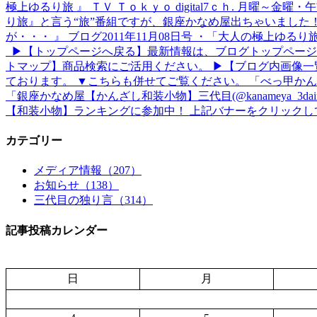
極上ゆるり旅 』 ＴＶ Ｔｏｋｙｏ digital7ｃｈ. 月曜～金曜
り旅』と言う“旅”番組ですが、銀座かなめ屋出ちゃいました！ 
が・・・ 』 ブログ2011年11月08日号 ・「大人の極上ゆ
▶【トップページへ戻る】最新情報は、ブログトップページ
トマップ】商品検索にご活用ください。 ▶【ブログ内画像一
ております。 ▼こちらも併せてご覧ください。 「べっ甲か
「銀座かなめ屋【かんざし和装小物】三代目(@kanameya_
【和装小物】ランキングに参加中！ 上記バナーをクリックし
カテゴリー
メディア情報（207）
お知らせ（138）
三代目の独り言（314）
記事投稿カレンダー
日
月