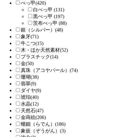
べっ甲(420)
白べっ甲 (131)
黒べっ甲 (197)
茨布べっ甲 (88)
銀（シルバー）(48)
象牙(71)
牛こつ(15)
木・ほか天然素材(52)
プラスチック(14)
金(50)
真珠（アコヤパール）(74)
珊瑚(38)
翡翠(9)
ダイヤ(9)
琥珀(40)
水晶(12)
天然石(47)
金蒔絵(206)
螺鈿（らでん）(186)
象嵌（ぞうがん）(3)