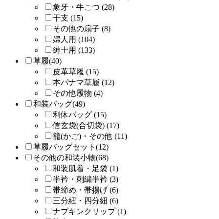
象牙・牛こつ (28)
干支 (15)
その他の扇子 (8)
婦人用 (104)
紳士用 (133)
草履(40)
皮革草履 (15)
本パナマ草履 (12)
その他履物 (4)
和装バッグ(49)
利休バッグ (15)
信玄袋(合切袋) (17)
籠(かご)・その他 (11)
草履バッグセット(12)
その他の和装小物(68)
和装肌着・足袋 (1)
半衿・刺繍半衿 (3)
帯締め・帯揚げ (6)
三分紐・四分紐 (6)
ナプキンクリップ (1)