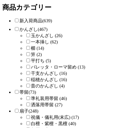
商品カテゴリー
新入荷商品(639)
かんざし(467)
玉かんざし (26)
一本挿し (62)
櫛 (14)
笄 (2)
平打ち (5)
バレッタ・ローマ留め (13)
干支かんざし (16)
稲穂かんざし (16)
昔のかんざし (4)
帯留(73)
準礼装用帯留 (46)
洒落用帯留 (27)
扇子(248)
祝儀・儀礼用(末広) (17)
白檀・紫檀・黒檀 (40)