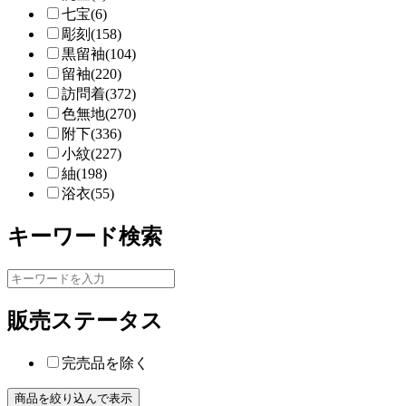
七宝(6)
彫刻(158)
黒留袖(104)
留袖(220)
訪問着(372)
色無地(270)
附下(336)
小紋(227)
紬(198)
浴衣(55)
キーワード検索
販売ステータス
完売品を除く