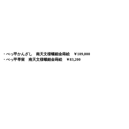
・べっ甲かんざし 南天文様螺鈿金蒔絵 ￥109,000
・べっ甲帯留 南天文様螺鈿金蒔絵 ￥83,200