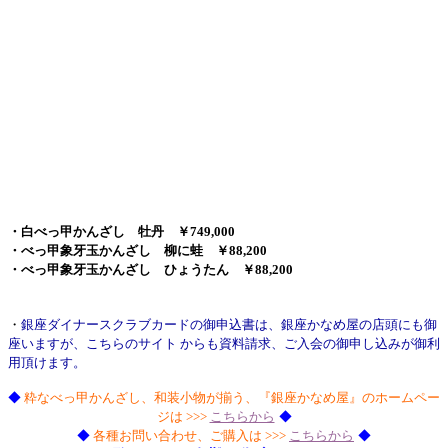
・白べっ甲かんざし 牡丹 ￥749,000
・べっ甲象牙玉かんざし 柳に蛙 ￥88,200
・べっ甲象牙玉かんざし ひょうたん ￥88,200
・
銀座ダイナースクラブカードの御申込書は、銀座かなめ屋の店頭にも御
座いますが、
こちらのサイト からも資料請求、ご入会の御申し込みが御利
用頂けます。
◆
粋なべっ甲かんざし、和装小物が揃う、『銀座かなめ屋』のホームペー
ジは >>>
こちらから
◆
◆
各種お問い合わせ、ご購入は >>>
こちらから
◆