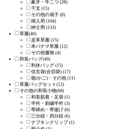
象牙・牛こつ (28)
干支 (15)
その他の扇子 (8)
婦人用 (104)
紳士用 (133)
草履(40)
皮革草履 (15)
本パナマ草履 (12)
その他履物 (4)
和装バッグ(49)
利休バッグ (15)
信玄袋(合切袋) (17)
籠(かご)・その他 (11)
草履バッグセット(12)
その他の和装小物(68)
和装肌着・足袋 (1)
半衿・刺繍半衿 (3)
帯締め・帯揚げ (6)
三分紐・四分紐 (6)
ナプキンクリップ (1)
袂止め (1)