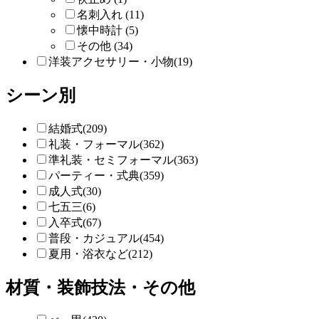
名刺入れ (11)
懐中時計 (5)
その他 (34)
洋装アクセサリー・小物(19)
シーン別
結婚式(209)
礼装・フォーマル(362)
準礼装・セミフォーマル(363)
パーティー・式典(359)
成人式(30)
七五三(6)
入卒式(67)
普段・カジュアル(454)
夏用・浴衣など(212)
材質・装飾技法・その他