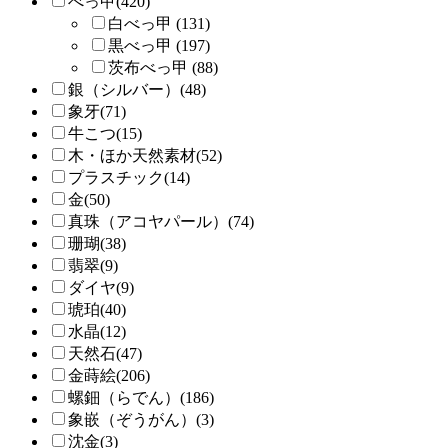
べっ甲(420)
白べっ甲 (131)
黒べっ甲 (197)
茨布べっ甲 (88)
銀（シルバー）(48)
象牙(71)
牛こつ(15)
木・ほか天然素材(52)
プラスチック(14)
金(50)
真珠（アコヤパール）(74)
珊瑚(38)
翡翠(9)
ダイヤ(9)
琥珀(40)
水晶(12)
天然石(47)
金蒔絵(206)
螺鈿（らでん）(186)
象嵌（ぞうがん）(3)
沈金(3)